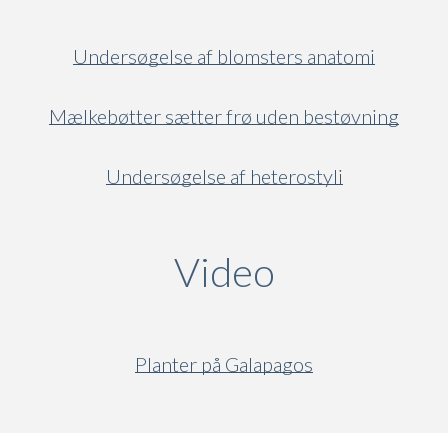
Undersøgelse af blomsters anatomi
Mælkebøtter sætter frø uden bestøvning
Undersøgelse af heterostyli
Video
(active ta
Planter på Galapagos