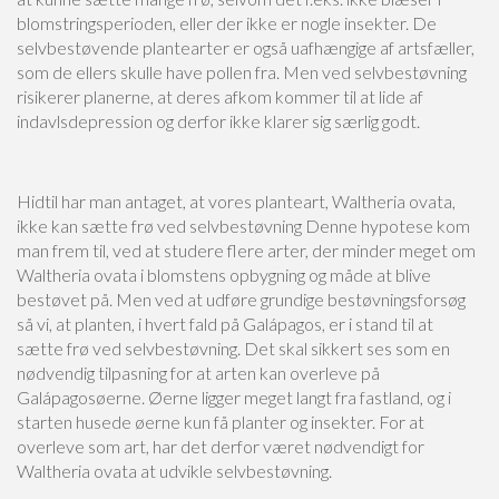
blomstringsperioden, eller der ikke er nogle insekter. De
selvbestøvende plantearter er også uafhængige af artsfæller,
som de ellers skulle have pollen fra. Men ved selvbestøvning
risikerer planerne, at deres afkom kommer til at lide af
indavlsdepression og derfor ikke klarer sig særlig godt.
Hidtil har man antaget, at vores planteart, Waltheria ovata,
ikke kan sætte frø ved selvbestøvning Denne hypotese kom
man frem til, ved at studere flere arter, der minder meget om
Waltheria ovata i blomstens opbygning og måde at blive
bestøvet på. Men ved at udføre grundige bestøvningsforsøg
så vi, at planten, i hvert fald på Galápagos, er i stand til at
sætte frø ved selvbestøvning. Det skal sikkert ses som en
nødvendig tilpasning for at arten kan overleve på
Galápagosøerne. Øerne ligger meget langt fra fastland, og i
starten husede øerne kun få planter og insekter. For at
overleve som art, har det derfor været nødvendigt for
Waltheria ovata at udvikle selvbestøvning.