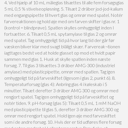
4. Ved hjælp af 10 mL måleglas tilsættes til alle fem forsøgsglas
5 mL 0,5 % stivelseopløsning.
5. Tilsæt 2 dråber jod-jod-kalium
med engangspipette til hvert glas og omrør med spatel. Notér
farvereaktionen og hold øje med om farven skifter i glas nr. 1
(kontrol = blindprøve). Spatlen skylles omhyggeligt inden I
fortsætter.
6. Tilsæt 0,5 mL spytamylase til glas 2 og omrør
med spatel. Tag omhyggeligt tid på hvor lang tid der går før
væsken bliver klar med svagt blåligt skær. Farvereak¬tionen
iagttages bedst ved at holde glasset op mod et hvidt papir
sammen med glas 1. Husk at skylle spatlen inden næste
forsøg.
7. Til glas 3 tilsættes 3 dråber AMG-300 (industriel
amylase) med plasticpipette, omrør med spatlen. Tag igen
omhyggeligt tid på farveskiftet (ligesom i glas 2, punkt 6).
8.
Temperaturforsøg (glas 4): Anbring glas 4 i køleskab i 5
minutter. Tilsæt derefter 3 dråber AMG 300 og omrør med
rengjort spatel. Tag igen omhyggeligt tid på farveskiftet og
notér tiden.
9. pH-forsøg (glas 5): Tilsæt 0,5 mL 1 mM NaOH
med plasticpipette til glas 5, derefter 3 dråber AMG 300 og
omrør med rengjort spatel. Hold igen øje med farveskiftet
som i de andre forsøg.
10. Hvis der er tid udføres flere forsøg