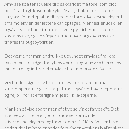
Amylase spalter stivelse til disakkaridet maltose, som blot
består af to glukosemolekyler. Mange bakterier udskiller
amylase for netop at nedbryde de store stivelsesmolekyler til
små molekyler, der lettere kan optages. Mennesker udskiller
også amylase både i munden, hvor spytkirtlerne udskiller
spytamylase, og i tolvfingertarmen, hvor bugspytamylase
tilføres fra bugspytkirtlen.
Desværre har man endnu ikke udvundet amylase fra Ikka-
bakterier. I forsøget benyttes derfor spytamylase (fra vores
mundhule) og industriel amylase til at nedbryde stivelse.
Vi vil undersøge aktiviteten af enzymerne ved normal
stuetemperatur og neutral pH, men også ved lav temperatur
og høj pH for at efterligne miljøet i Ikka-søjlerne.
Man kan påvise spaltningen af stivelse via et farveskift. Det
sker ved at tilføre en jodforbindelse, som binder til
stivelsesmolekylerne og farver dem blå. Når stivelsen bliver
nedbrudt til mindre enheder, forsvinder væskens blålige skær.