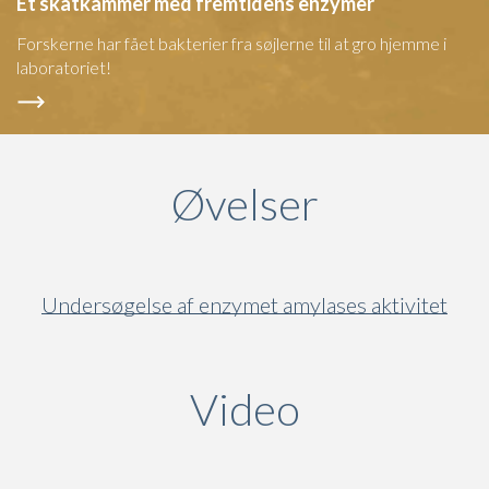
Et skatkammer med fremtidens enzymer
Forskerne har fået bakterier fra søjlerne til at gro hjemme i
laboratoriet!
Øvelser
Undersøgelse af enzymet amylases aktivitet
Video
(active ta