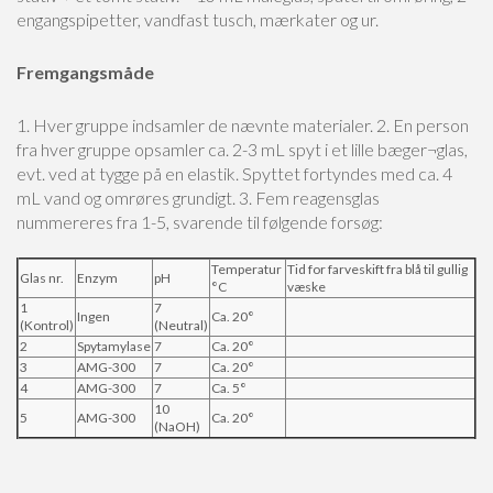
engangspipetter, vandfast tusch, mærkater og ur.
Fremgangsmåde
1. Hver gruppe indsamler de nævnte materialer.
2. En person
fra hver gruppe opsamler ca. 2-3 mL spyt i et lille bæger¬glas,
evt. ved at tygge på en elastik. Spyttet fortyndes med ca. 4
mL vand og omrøres grundigt.
3. Fem reagensglas
nummereres fra 1-5, svarende til følgende forsøg:
Temperatur
Tid for farveskift fra blå til gullig
Glas nr.
Enzym
pH
°C
væske
1
7
Ingen
Ca. 20°
(Kontrol)
(Neutral)
2
Spytamylase
7
Ca. 20°
3
AMG-300
7
Ca. 20°
4
AMG-300
7
Ca. 5°
10
5
AMG-300
Ca. 20°
(NaOH)