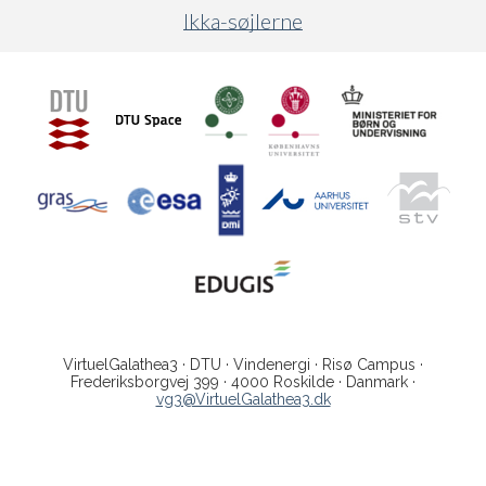
Ikka-søjlerne
VirtuelGalathea3 · DTU · Vindenergi · Risø Campus ·
Frederiksborgvej 399 · 4000 Roskilde · Danmark ·
vg3@VirtuelGalathea3.dk