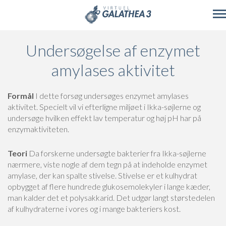
Skip to main content
Undersøgelse af enzymet
amylases aktivitet
Formål
I dette forsøg undersøges enzymet amylases
aktivitet. Specielt vil vi efterligne miljøet i Ikka-søjlerne og
undersøge hvilken effekt lav temperatur og høj pH har på
enzymaktiviteten.
Teori
Da forskerne undersøgte bakterier fra Ikka-søjlerne
nærmere, viste nogle af dem tegn på at indeholde enzymet
amylase, der kan spalte stivelse. Stivelse er et kulhydrat
opbygget af flere hundrede glukosemolekyler i lange kæder,
man kalder det et polysakkarid. Det udgør langt størstedelen
af kulhydraterne i vores og i mange bakteriers kost.