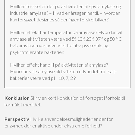
Hvilken forskel er der på aktiviteten af spytamylase og
industriel amylase? – Hvad er årsagen hertil, – hvordan
kan forsøget designes så der ingen forskel bliver?
Hvilken effekt har temperatur på amylase? Hvordan vil
amylase aktiviteten være ved 5º, 10 º, 20 º, 37 º og 50 º C
hvis amylasen var udvundet fra hhv. psykrofile og
psykrotolerante bakterier.
Hvilken effekt har pH på aktiviteten af amylase?
Hvordan ville amylase aktiviteten udvundet fra Ikait-
bakterier være ved pH 10, 7, 2 ?
Konklusion
Skriv en kort konklusion på forsøget i forhold til
formålet med det.
Perspektiv
Hvilke anvendelsesmuligheder er der for
enzymer, der er aktive under ekstreme forhold?