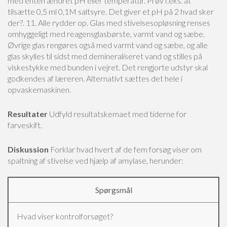
med enten ændret pH eller temperatur. Prøv f.eks. at
tilsætte 0,5 ml 0,1M saltsyre. Det giver et pH på 2 hvad sker
der?.
11. Alle rydder op. Glas med stivelsesopløsning renses
omhyggeligt med reagensglasbørste, varmt vand og sæbe.
Øvrige glas rengøres også med varmt vand og sæbe, og alle
glas skylles til sidst med demineraliseret vand og stilles på
viskestykke med bunden i vejret. Det rengjorte udstyr skal
godkendes af læreren. Alternativt sættes det hele i
opvaskemaskinen.
Resultater
Udfyld resultatskemaet med tiderne for
farveskift.
Diskussion
Forklar hvad hvert af de fem forsøg viser om
spaltning af stivelse ved hjælp af amylase, herunder:
Spørgsmål
Hvad viser kontrolforsøget?