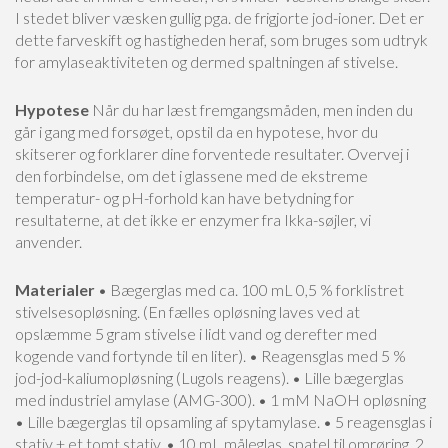
I stedet bliver væsken gullig pga. de frigjorte jod-ioner. Det er
dette farveskift og hastigheden heraf, som bruges som udtryk
for amylaseaktiviteten og dermed spaltningen af stivelse.
Hypotese
Når du har læst fremgangsmåden, men inden du
går i gang med forsøget, opstil da en hypotese, hvor du
skitserer og forklarer dine forventede resultater. Overvej i
den forbindelse, om det i glassene med de ekstreme
temperatur- og pH-forhold kan have betydning for
resultaterne, at det ikke er enzymer fra Ikka-søjler, vi
anvender.
Materialer
• Bægerglas med ca. 100 mL 0,5 % forklistret
stivelsesopløsning. (En fælles opløsning laves ved at
opslæmme 5 gram stivelse i lidt vand og derefter med
kogende vand fortynde til en liter).
• Reagensglas med 5 %
jod-jod-kaliumopløsning (Lugols reagens).
• Lille bægerglas
med industriel amylase (AMG-300).
• 1 mM NaOH opløsning
• Lille bægerglas til opsamling af spytamylase.
• 5 reagensglas i
stativ + et tomt stativ.
• 10 mL måleglas, spatel til omrøring, 2