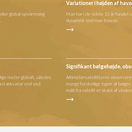
Variationer i højden af hav
eller global opvarmning
Man har i de sidste 15 år fundet 
.
dynamisk end man troede.
Signifikant bølgehøjde, obse
ige meter globalt, således
Altimetersatellitterne observere
 ved ækvator end ved
mange forskellige typer af bølger
målt fra satellit er skabt af vinde