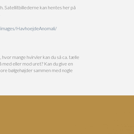
h. Satellitbillederne kan hentes her på
.
z/images/HavhoejdeAnomali/
 hvor mange hvirvler kan du så ca. tælle
så med eller mod uret? Kan du give en
ore bølgehøjder sammen med nogle