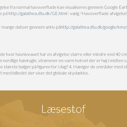
vigelse fra normal havoverflade kan visualiseres gennem Google Eart
e på
http://galathea.dtu.dk/GE.html
: vælg -'Havoverflade afvigelse'
or mange datoer gennem arkiv på
http://galathea.dtu.dk/google/km
de hvor havniveauet har en afvigelse større eller mindre end 40 cm,
n nordlige halvkugle, strømmer en varm hvirvel der er høj i midten 
 største bølger på figuren for i dag?
4. Hænger de områder med st
 med billedet der viser det globale skydække.
Læsestof