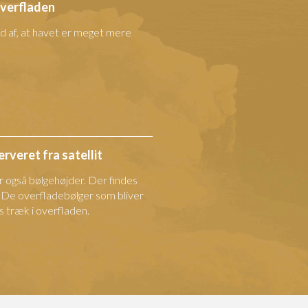
overfladen
ud af, at havet er meget mere
rveret fra satellit
r også bølgehøjder. Der findes
. De overfladebølger som bliver
ns træk i overfladen.