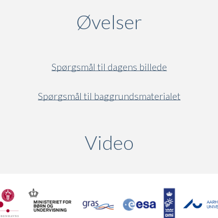
Øvelser
Spørgsmål til dagens billede
Spørgsmål til baggrundsmaterialet
Video
(active ta