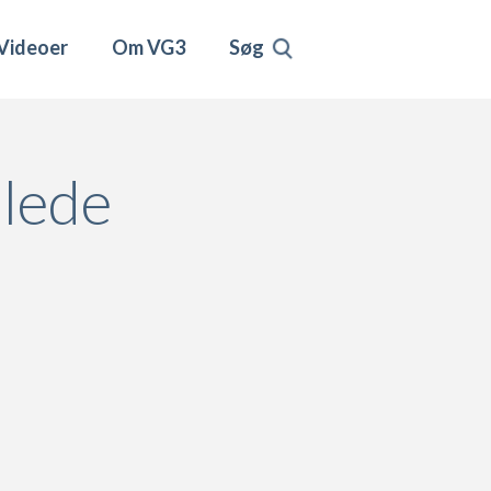
Videoer
Om VG3
Søg
llede