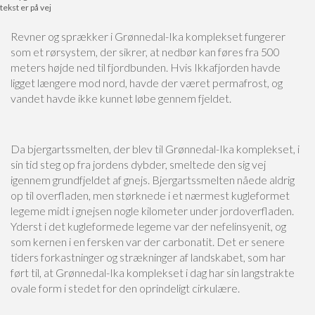
tekst er på vej
Revner og sprækker i Grønnedal-Ika komplekset fungerer
som et rørsystem, der sikrer, at nedbør kan føres fra 500
meters højde ned til fjordbunden. Hvis Ikkafjorden havde
ligget længere mod nord, havde der været permafrost, og
vandet havde ikke kunnet løbe gennem fjeldet.
Da bjergartssmelten, der blev til Grønnedal-Ika komplekset, i
sin tid steg op fra jordens dybder, smeltede den sig vej
igennem grundfjeldet af gnejs. Bjergartssmelten nåede aldrig
op til overfladen, men størknede i et nærmest kugleformet
legeme midt i gnejsen nogle kilometer under jordoverfladen.
Yderst i det kugleformede legeme var der nefelinsyenit, og
som kernen i en fersken var der carbonatit. Det er senere
tiders forkastninger og strækninger af landskabet, som har
ført til, at Grønnedal-Ika komplekset i dag har sin langstrakte
ovale form i stedet for den oprindeligt cirkulære.