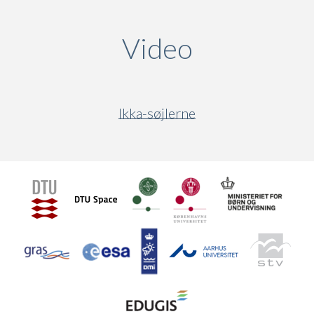
Video
(active ta
Ikka-søjlerne