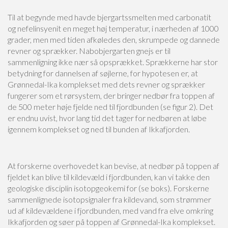
Til at begynde med havde bjergartssmelten med carbonatit
og nefelinsyenit en meget høj temperatur, i nærheden af 1000
grader, men med tiden afkøledes den, skrumpede og dannede
revner og sprækker. Nabobjergarten gnejs er til
sammenligning ikke nær så opsprækket. Sprækkerne har stor
betydning for dannelsen af søjlerne, for hypotesen er, at
Grønnedal-Ika komplekset med dets revner og sprækker
fungerer som et rørsystem, der bringer nedbør fra toppen af
de 500 meter høje fjelde ned til fjordbunden (se figur 2). Det
er endnu uvist, hvor lang tid det tager for nedbøren at løbe
igennem komplekset og ned til bunden af Ikkafjorden.
At forskerne overhovedet kan bevise, at nedbør på toppen af
fjeldet kan blive til kildevæld i fjordbunden, kan vi takke den
geologiske disciplin isotopgeokemi for (se boks). Forskerne
sammenlignede isotopsignaler fra kildevand, som strømmer
ud af kildevældene i fjordbunden, med vand fra elve omkring
Ikkafjorden og søer på toppen af Grønnedal-Ika komplekset.