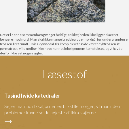
Det er i denne sammenhæng meget heldigt, at Ikkafjorden ikke ligger placeret
længere mod nord. Man skal ikke mange breddegrader nordpå, før undergrunden er
frossen året rundt. Hvis Grønnedal-Ika komplekset havde været dybfrossen af
permafrost, ville nedbør ikke have kunnet løbe igennem komplekset, og vi havde
derfor ikke set nogen søjler.
Læsestof
Tusind hvide katedraler
Sejler man ind i Ikkafjorden en blikstille morgen, vil man uden
problemer kunne se de højeste af Ikka-søjlerne.