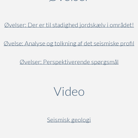
Øvelser: Der er til stadighed jordskælv i området!
Øvelse: Analyse og tolkning af det seismiske profil
Øvelser: Perspektiverende spørgsmål
Video
(active ta
Seismisk geologi