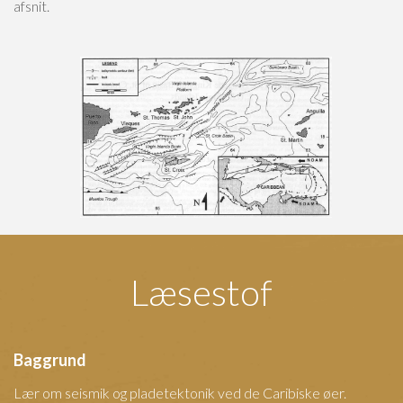
afsnit.
Læsestof
Baggrund
Lær om seismik og pladetektonik ved de Caribiske øer.