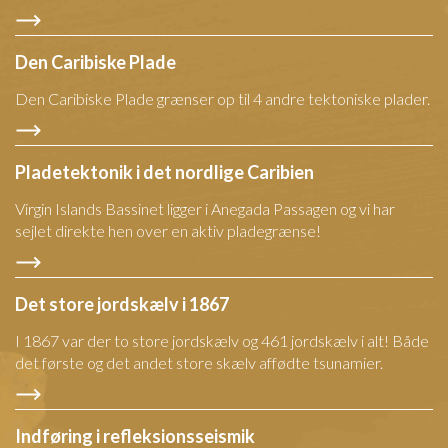
Den Caribiske Plade
Den Caribiske Plade grænser op til 4 andre tektoniske plader.
Pladetektonik i det nordlige Caribien
Virgin Islands Bassinet ligger i Anegada Passagen og vi har
sejlet direkte hen over en aktiv pladegrænse!
Det store jordskælv i 1867
I 1867 var der to store jordskælv og 461 jordskælv i alt! Både
det første og det andet store skælv affødte tsunamier.
Indføring i refleksionsseismik