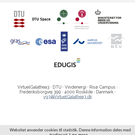
VirtuelGalathea3 · DTU · Vindenergi · Risø Campus ·
Frederiksborgvej 399 · 4000 Roskilde · Danmark ·
vg3@VirtuelGalathea3.dk
Websitet anvender cookies til statistik. Denne information deles med
tredjepart.
Læs mere…