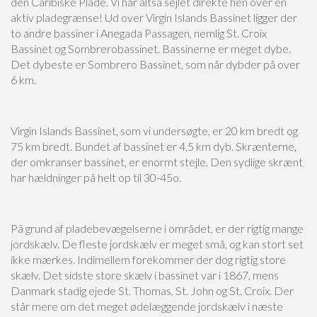
den Caribiske Plade. Vi har altså sejlet direkte hen over en
aktiv pladegrænse! Ud over Virgin Islands Bassinet ligger der
to andre bassiner i Anegada Passagen, nemlig St. Croix
Bassinet og Sombrerobassinet. Bassinerne er meget dybe.
Det dybeste er Sombrero Bassinet, som når dybder på over
6 km.
Virgin Islands Bassinet, som vi undersøgte, er 20 km bredt og
75 km bredt. Bundet af bassinet er 4,5 km dyb. Skrænterne,
der omkranser bassinet, er enormt stejle. Den sydlige skrænt
har hældninger på helt op til 30-45o.
På grund af pladebevægelserne i området, er der rigtig mange
jordskælv. De fleste jordskælv er meget små, og kan stort set
ikke mærkes. Indimellem forekommer der dog rigtig store
skælv. Det sidste store skælv i bassinet var i 1867, mens
Danmark stadig ejede St. Thomas, St. John og St. Croix. Der
står mere om det meget ødelæggende jordskælv i næste