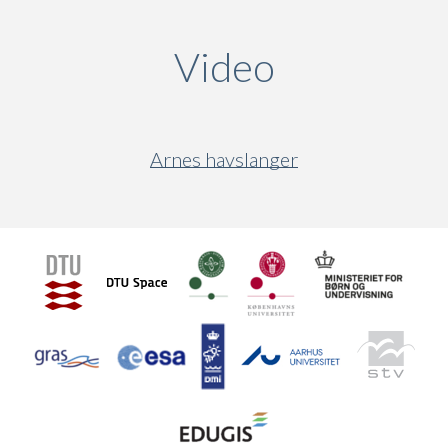
Video
(active ta
Arnes havslanger