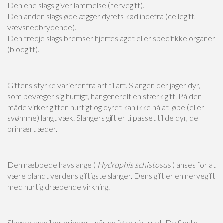
Den ene slags giver lammelse (nervegift).
Den anden slags ødelægger dyrets kød indefra (cellegift,
vævsnedbrydende).
Den tredje slags bremser hjerteslaget eller specifikke organer
(blodgift).
Giftens styrke varierer fra art til art. Slanger, der jager dyr,
som bevæger sig hurtigt, har generelt en stærk gift. På den
måde virker giften hurtigt og dyret kan ikke nå at løbe (eller
svømme) langt væk. Slangers gift er tilpasset til de dyr, de
primært æder.
Den næbbede havslange (
Hydrophis schistosus
) anses for at
være blandt verdens giftigste slanger. Dens gift er en nervegift
med hurtig dræbende virkning.
Slanger angriber primært, når de føler sig truet. De fleste