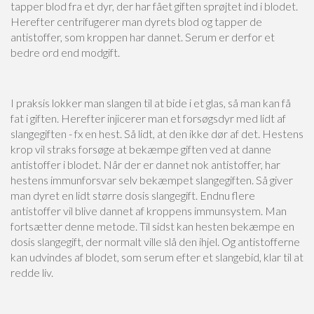
tapper blod fra et dyr, der har fået giften sprøjtet ind i blodet.
Herefter centrifugerer man dyrets blod og tapper de
antistoffer, som kroppen har dannet. Serum er derfor et
bedre ord end modgift.
I praksis lokker man slangen til at bide i et glas, så man kan få
fat i giften. Herefter injicerer man et forsøgsdyr med lidt af
slangegiften - fx en hest. Så lidt, at den ikke dør af det. Hestens
krop vil straks forsøge at bekæmpe giften ved at danne
antistoffer i blodet. Når der er dannet nok antistoffer, har
hestens immunforsvar selv bekæmpet slangegiften. Så giver
man dyret en lidt større dosis slangegift. Endnu flere
antistoffer vil blive dannet af kroppens immunsystem. Man
fortsætter denne metode. Til sidst kan hesten bekæmpe en
dosis slangegift, der normalt ville slå den ihjel. Og antistofferne
kan udvindes af blodet, som serum efter et slangebid, klar til at
redde liv.