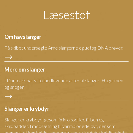
Læsestof
Om havslanger
På skibet undersøgte Arne slangerne og udtog DNA prøver.
Mere om slanger
I Danmark har vi to landlevende arter af slanger: Hugormen
og snogen.
Slanger er krybdyr
Slanger er krybdyr ligesom fx krokodiller, firben og
skildpadder. I modsætning til varmblodede dyr, der som
mennesket kan holde temperaturen, er krybdyr koldblodede