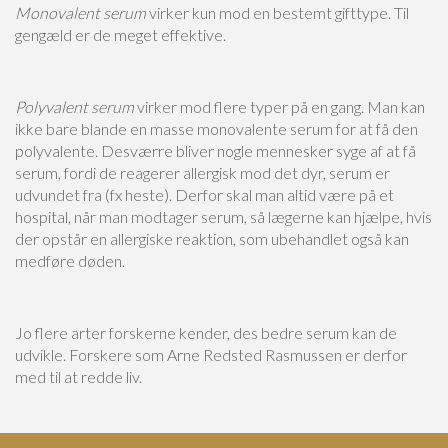
Monovalent serum
virker kun mod en bestemt gifttype. Til
gengæld er de meget effektive.
Polyvalent serum
virker mod flere typer på en gang. Man kan
ikke bare blande en masse monovalente serum for at få den
polyvalente. Desværre bliver nogle mennesker syge af at få
serum, fordi de reagerer allergisk mod det dyr, serum er
udvundet fra (fx heste). Derfor skal man altid være på et
hospital, når man modtager serum, så lægerne kan hjælpe, hvis
der opstår en allergiske reaktion, som ubehandlet også kan
medføre døden.
Jo flere arter forskerne kender, des bedre serum kan de
udvikle. Forskere som Arne Redsted Rasmussen er derfor
med til at redde liv.