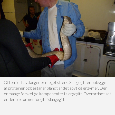
Giften fra havslanger er meget stærk. Slangegift er opbygget
af proteiner og består af blandt andet spyt og enzymer. Der
er mange forskellige komponenter i slangegift. Overordnet set
er der tre former for gift i slangegift.