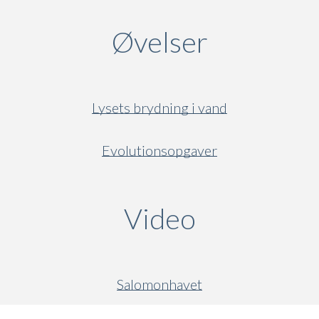
Øvelser
Lysets brydning i vand
Evolutionsopgaver
Video
(active ta
Salomonhavet