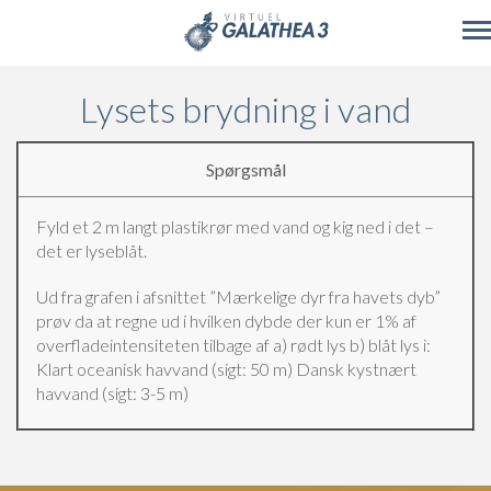
Skip to main content
Lysets brydning i vand
Spørgsmål
Fyld et 2 m langt plastikrør med vand og kig ned i det –
det er lyseblåt.
Ud fra grafen i afsnittet ”Mærkelige dyr fra havets dyb”
prøv da at regne ud i hvilken dybde der kun er 1% af
overfladeintensiteten tilbage af a) rødt lys b) blåt lys i:
Klart oceanisk havvand (sigt: 50 m)
Dansk kystnært
havvand (sigt: 3-5 m)