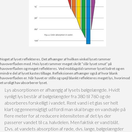
Noget af lyset reflekteres. Det afhænger af hvilken vinkel lyset rammer
havoverfladen med. Hvis lyset rammer meget skråt ”slår lyset smut” på
havoverfladen og meget reflekteres. Ved middagstid rammer lyset lodret og en
mindre del af lyset kastes tilbage. Refleksionen afhænger også af hvor blank
havoverfladen er. Når havet er stille og spejl blankt reflekteres meget lys, hvorimod
et uroligt hav absorberer lyset.
Lys absorptionen er afhængig af lysets bølgelængde. Hvidt
synligt lys består af bølgelængder fra 380 til 760 og de
absorberes forskelligt i vandet. Rent vand i et glas ser helt
klart og gennemsigtigt ud fordi man skal bruge en vandsøjle på
flere meter for at reducere intensiteten af det lys der
passerer vandet til ca. halvdelen. Men faktisk er vand blåt.
Dvs. at vandets absorption af røde, dvs. lange, bølgelængder