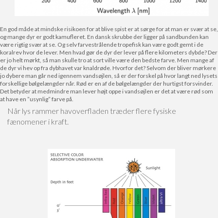
En god måde at mindske risikoen for at blive spist er at sørge for at man er svær at se,
og mange dyr er godt kamufleret. En dansk skrubbe der ligger på sandbunden kan
være rigtig svær at se. Og selv farvestrålende tropefisk kan være godt gemt i de
koralrev hvor de lever. Men hvad gør de dyr der lever på flere kilometers dybde? Der
er jo helt mørkt, så man skulle tro at sort ville være den bedste farve. Men mange af
de dyr vi hev op fra dybhavet var knaldrøde. Hvorfor det? Selvom der bliver mørkere
jo dybere man går ned igennem vandsøjlen, så er der forskel på hvor langt ned lysets
forskellige bølgelængder når. Rød er en af de bølgelængder der hurtigst forsvinder.
Det betyder at medmindre man lever højt oppe i vandsøjlen er det at være rød som
at have en ”usynlig” farve på.
Når lys rammer havoverfladen træder flere fysiske
fænomener i kraft.