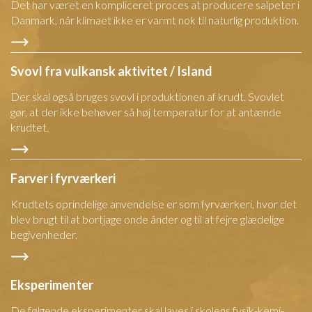
Det har været en kompliceret proces at producere salpeter i
Danmark, når klimaet ikke er varmt nok til naturlig produktion.
Svovl fra vulkansk aktivitet / Island
Der skal også bruges svovl i produktionen af krudt. Svovlet
gør, at der ikke behøver så høj temperatur for at antænde
krudtet.
Farver i fyrværkeri
Krudtets oprindelige anvendelse er som fyrværkeri, hvor det
blev brugt til at bortjage onde ånder og til at fejre glædelige
begivenheder.
Eksperimenter
De følgende eksperimenter skal laves i skolens fysik-kemi-