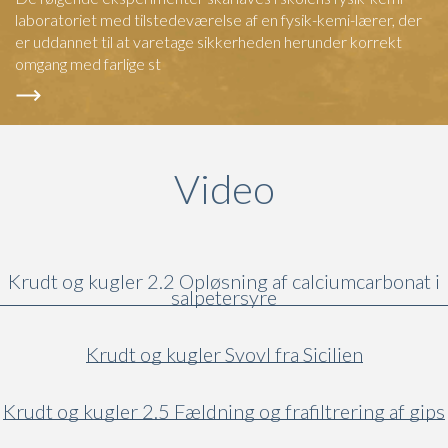
laboratoriet med tilstedeværelse af en fysik-kemi-lærer, der
er uddannet til at varetage sikkerheden herunder korrekt
omgang med farlige st
Video
(active ta
Krudt og kugler 2.2 Opløsning af calciumcarbonat i
salpetersyre
Krudt og kugler Svovl fra Sicilien
Krudt og kugler 2.5 Fældning og frafiltrering af gips