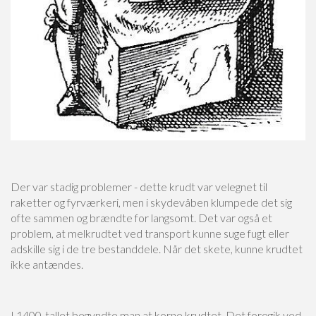
Der var stadig problemer - dette krudt var velegnet til
raketter og fyrværkeri, men i skydevåben klumpede det sig
ofte sammen og brændte for langsomt. Det var også et
problem, at melkrudtet ved transport kunne suge fugt eller
adskille sig i de tre bestanddele. Når det skete, kunne krudtet
ikke antændes.
I 1400-tallet begyndte man at korne krudtet. Det foregik ved