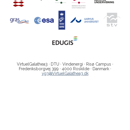
VirtuelGalathea3 · DTU · Vindenergi · Risø Campus ·
Frederiksborgvej 399 · 4000 Roskilde · Danmark ·
vg3@VirtuelGalathea3.dk