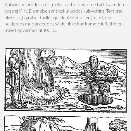
Kulsvierne producerer trækul ved at opvarme tørt træ uden
adgang til ilt. Dannelsen af trækul kaldes kulsvidning. Tørt træ
bliver lagt i gruber (huller i jorden) eller miler (telte), der
beklædes med græstørv, så der ikke kan komme luft til imens
træet opvarmes til 400°C.