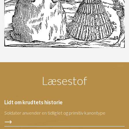
Læsestof
Lidt om krudtets historie
Soldater anvender en tidlig let og primitiv kanontype