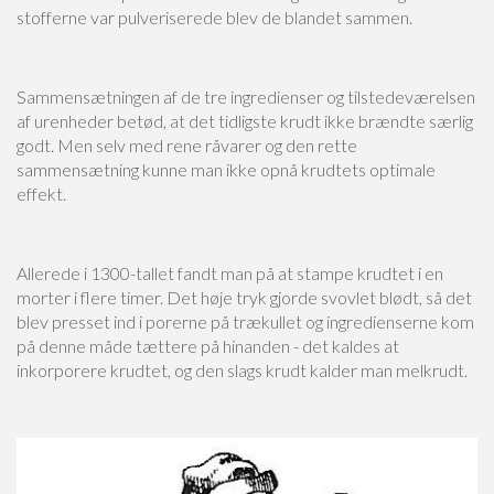
stofferne var pulveriserede blev de blandet sammen.
Sammensætningen af de tre ingredienser og tilstedeværelsen
af urenheder betød, at det tidligste krudt ikke brændte særlig
godt. Men selv med rene råvarer og den rette
sammensætning kunne man ikke opnå krudtets optimale
effekt.
Allerede i 1300-tallet fandt man på at stampe krudtet i en
morter i flere timer. Det høje tryk gjorde svovlet blødt, så det
blev presset ind i porerne på trækullet og ingredienserne kom
på denne måde tættere på hinanden - det kaldes at
inkorporere krudtet, og den slags krudt kalder man melkrudt.