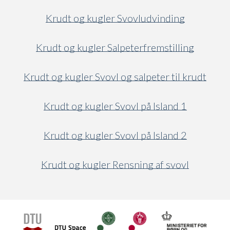
Krudt og kugler Svovludvinding
Krudt og kugler Salpeterfremstilling
Krudt og kugler Svovl og salpeter til krudt
Krudt og kugler Svovl på Island 1
Krudt og kugler Svovl på Island 2
Krudt og kugler Rensning af svovl