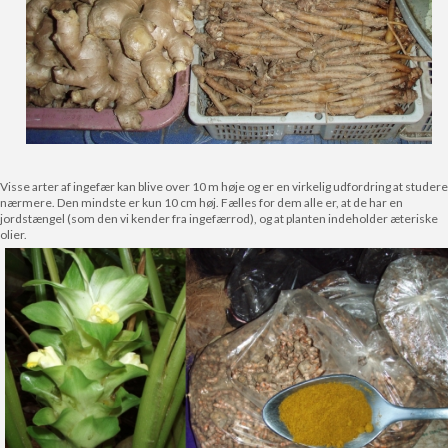
Visse arter af ingefær kan blive over 10 m høje og er en virkelig udfordring at studere
nærmere. Den mindste er kun 10 cm høj. Fælles for dem alle er, at de har en
jordstængel (som den vi kender fra ingefærrod), og at planten indeholder æteriske
olier.