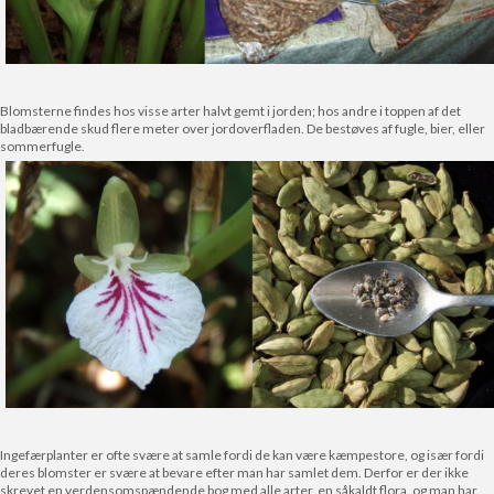
Blomsterne findes hos visse arter halvt gemt i jorden; hos andre i toppen af det
bladbærende skud flere meter over jordoverfladen. De bestøves af fugle, bier, eller
sommerfugle.
Ingefærplanter er ofte svære at samle fordi de kan være kæmpestore, og især fordi
deres blomster er svære at bevare efter man har samlet dem. Derfor er der ikke
skrevet en verdensomspændende bog med alle arter, en såkaldt flora, og man har