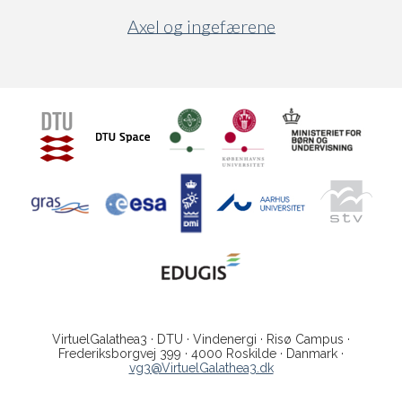
Axel og ingefærene
VirtuelGalathea3 · DTU · Vindenergi · Risø Campus ·
Frederiksborgvej 399 · 4000 Roskilde · Danmark ·
vg3@VirtuelGalathea3.dk