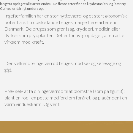
langtfra opdaget alle arter endnu. De fleste arter findes i Sydøstasien, og især Ny
Guinea er dårligt undersøgt.
Ingefærfamilien har en stor nytteværdi og et stort økonomisk
potentiale. I tropiske lande bruges mange flere arter end i
Danmark. De bruges som grøntsag, krydderi, medicin eller
dyrkes som prydplanter. Det er for nylig opdaget, at en art er
virksom mod kræft.
Den velkendte ingefærrod bruges mod sø- og køresyge og
gigt.
Prøv selv at få din ingefærrod til at blomstre (som på figur 3):
plant en rod i en potte med jord om foråret, og placér den i en
varm vindueskarm. Og vent.