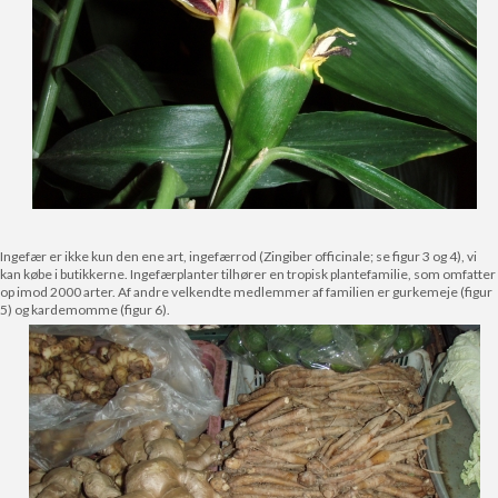
Ingefær er ikke kun den ene art, ingefærrod (Zingiber officinale; se figur 3 og 4), vi
kan købe i butikkerne. Ingefærplanter tilhører en tropisk plantefamilie, som omfatter
op imod 2000 arter. Af andre velkendte medlemmer af familien er gurkemeje (figur
5) og kardemomme (figur 6).