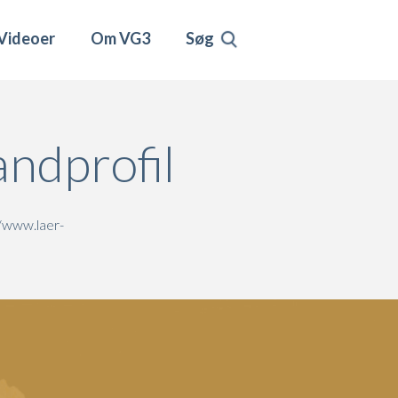
Videoer
Om VG3
Søg
andprofil
//www.laer-