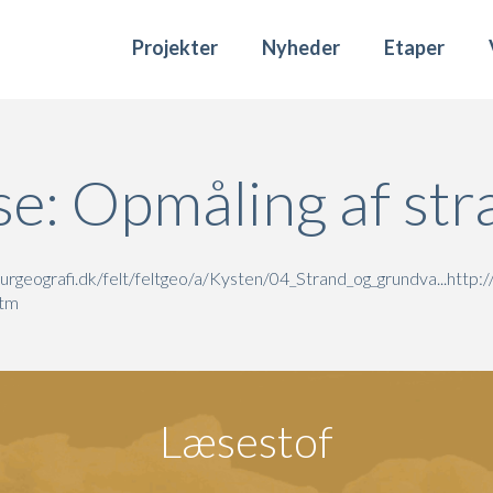
Projekter
Nyheder
Etaper
se: Opmåling af str
rgeografi.dk/felt/feltgeo/a/Kysten/04_Strand_og_grundva...
http:
htm
Læsestof