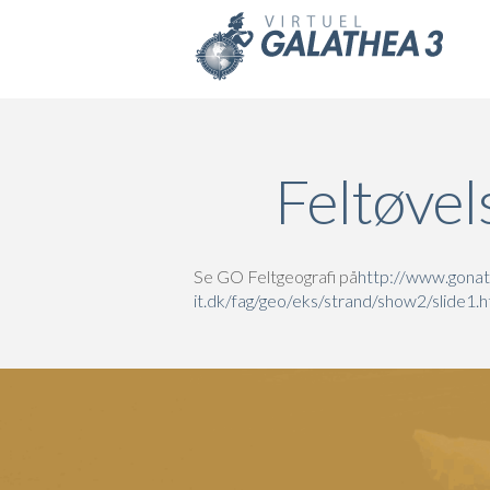
Skip to main content
Feltøvel
Se GO Feltgeografi på
http://www.gonatu
it.dk/fag/geo/eks/strand/show2/slide1.