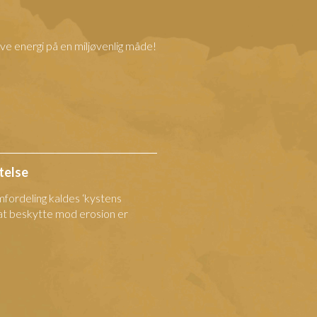
lave energi på en miljøvenlig måde!
telse
mfordeling kaldes ‘kystens
t beskytte mod erosion er