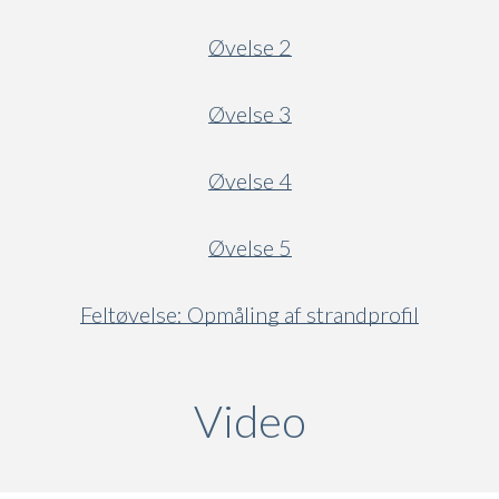
Øvelse 2
Øvelse 3
Øvelse 4
Øvelse 5
Feltøvelse: Opmåling af strandprofil
Video
(active ta