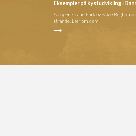
Eksempler på kystudvikling i Da
Amager Strand Park og Køge Bugt Strand
strande. Lær om dem!