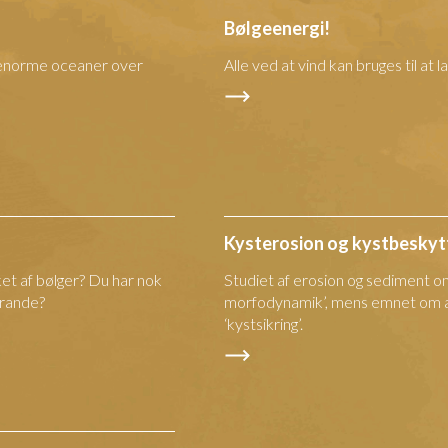
Bølgeenergi!
e enorme oceaner over
Alle ved at vind kan bruges til at 
Kysterosion og kystbeskyt
et af bølger? Du har nok
Studiet af erosion og sediment o
trande?
morfodynamik’, mens emnet om a
‘kystsikring’.