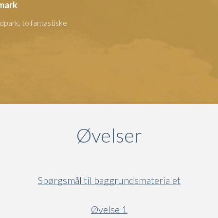
nmark
park, to fantastiske
Øvelser
Spørgsmål til baggrundsmaterialet
Øvelse 1