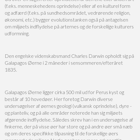
(f.eks. menneskehedens oprindelse) eller af en kulturel form
og adfærd (f.eks. på sundhedsområdet, vedrørende religion,
økonomi, etc.) bygger evolutionstanken også på antagelsen
om miljøets indflydelse på arternes og de forskellige kulturers
udformning.
Den engelske videnskabsmand Charles Darwin opholdt sig på
Galapagos Øerne i 2 måneder i sensommeren/efteråret
1835.
Galapagos Øerne ligger cirka 500 mil ud for Perus kyst og
består af 10 hovedøer. Her foretog Darwin diverse
undersøgelser af øernes geologi (vulkansk oprindelse), dyre -
og planteliv, og på alle områder noterede han sig miljøets
afgørende indflydelse. Således skrev han i en undersøgelse af
finkerne, der på visse øer har store og på andre øer små næb
og om deres specifikke tilpasning til de forskellige øers