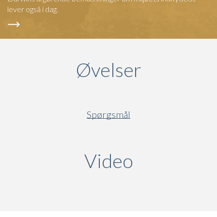
lever også i dag.
Øvelser
Spørgsmål
Video
(active ta