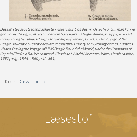
Det største næb i Geospiza slægten vises i figur 1 og det mindste i figur 3 … man kunne
godt forestille sig, at, eftersom der kan have været få fugle i denne øgruppe, er en art
fremstået og har tilpasset sig på forskellig vis (Darwin, Charles. The Voyage of the
Beagle. Journal of Researches into the Natural History and Geology of the Countries
Visited During the Voyage of HMS Beagle Round the World, under the Command of
Captain Fitz Roy, Rn. Wordsworth Classics of World Literature: Ware, Hertfordshire,
1997 [orig., 1845, 1860], side 361).
Kilde:
Darwin-online
Læsestof