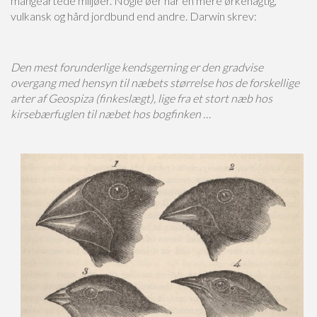
mangeartede miljøer. Nogle øer har en mere ørkenagtig,
vulkansk og hård jordbund end andre. Darwin skrev:
Den mest forunderlige kendsgerning er den gradvise
overgang med hensyn til næbets størrelse hos de forskellige
arter af Geospiza (finkeslægt), lige fra et stort næb hos
kirsebærfuglen til næbet hos bogfinken …