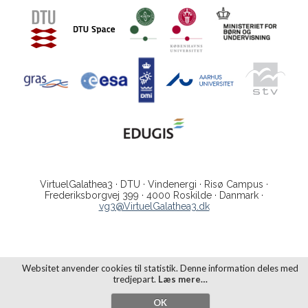
VirtuelGalathea3 · DTU · Vindenergi · Risø Campus ·
Frederiksborgvej 399 · 4000 Roskilde · Danmark ·
vg3@VirtuelGalathea3.dk
Websitet anvender cookies til statistik. Denne information deles med
tredjepart.
Læs mere…
OK