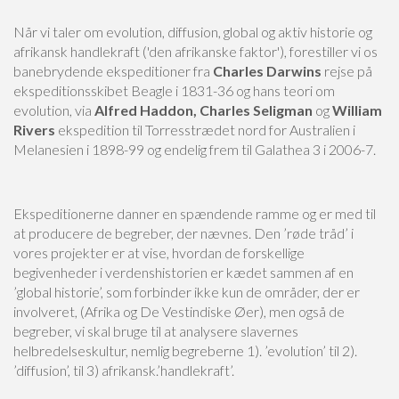
Når vi taler om evolution, diffusion, global og aktiv historie og
afrikansk handlekraft ('den afrikanske faktor'), forestiller vi os
banebrydende ekspeditioner fra
Charles Darwins
rejse på
ekspeditionsskibet Beagle i 1831-36 og hans teori om
evolution, via
Alfred Haddon, Charles Seligman
og
William
Rivers
ekspedition til Torresstrædet nord for Australien i
Melanesien i 1898-99 og endelig frem til Galathea 3 i 2006-7.
Ekspeditionerne danner en spændende ramme og er med til
at producere de begreber, der nævnes. Den ’røde tråd’ i
vores projekter er at vise, hvordan de forskellige
begivenheder i verdenshistorien er kædet sammen af en
’global historie’, som forbinder ikke kun de områder, der er
involveret, (Afrika og De Vestindiske Øer), men også de
begreber, vi skal bruge til at analysere slavernes
helbredelseskultur, nemlig begreberne 1). ’evolution’ til 2).
’diffusion’, til 3) afrikansk.’handlekraft’.