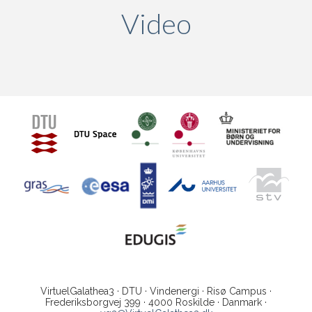
Video
(active ta
VirtuelGalathea3 · DTU · Vindenergi · Risø Campus ·
Frederiksborgvej 399 · 4000 Roskilde · Danmark ·