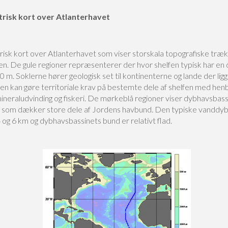
risk kort over Atlanterhavet
isk kort over Atlanterhavet som viser storskala topografiske træk
n. De gule regioner repræsenterer der hvor shelfen typisk har en
 m. Soklerne hører geologisk set til kontinenterne og lande der lig
en kan gøre territoriale krav på bestemte dele af shelfen med henb
mineraludvinding og fiskeri. De mørkeblå regioner viser dybhavsbas
g som dækker store dele af Jordens havbund. Den typiske vanddy
og 6 km og dybhavsbassinets bund er relativt flad.