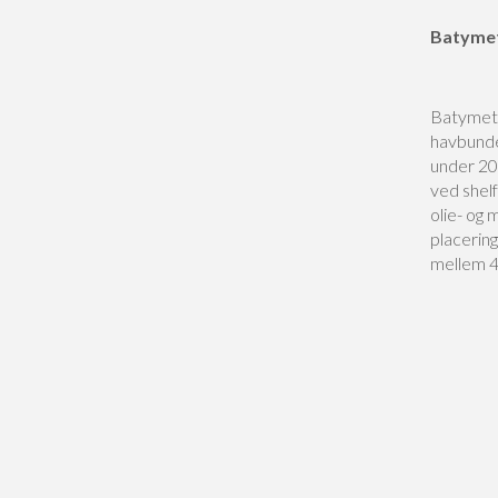
Batymet
Batymetr
havbunde
under 200
ved shelf
olie- og 
placerin
mellem 4 