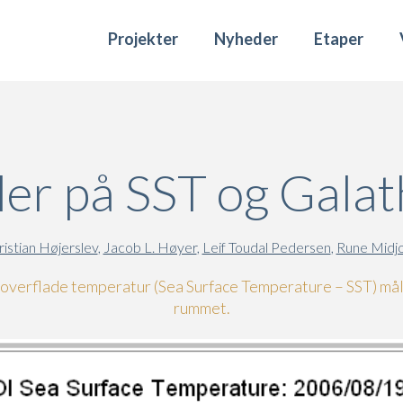
Projekter
Nyheder
Etaper
er på SST og Galat
ristian Højerslev
,
Jacob L. Høyer
,
Leif Toudal Pedersen
,
Rune Midjo
verflade temperatur (Sea Surface Temperature – SST) mål
rummet.