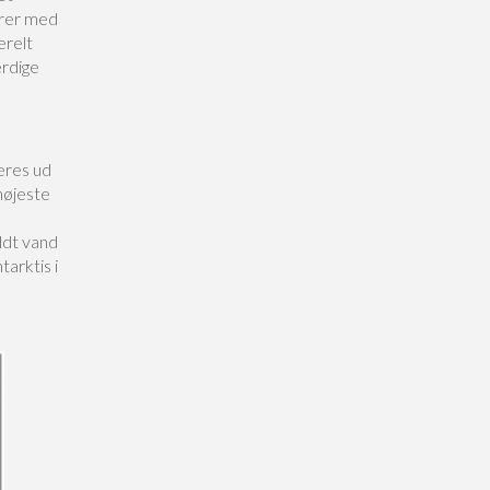
erer med
erelt
rdige
eres ud
højeste
ldt vand
arktis i