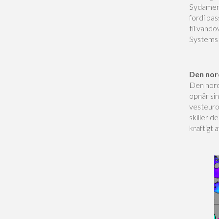
Sydameri
fordi pa
til vand
Systems i
Den nor
Den nord
opnår si
vesteuro
skiller 
kraftigt