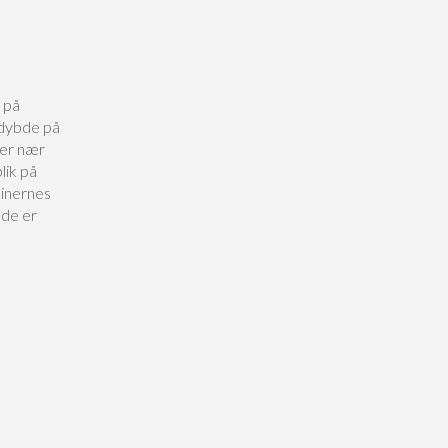
 på
 dybde på
ger nær
lik på
sinernes
bde er