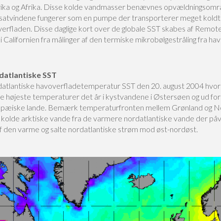
ka og Afrika. Disse kolde vandmasser benævnes opvældningsomr
ssatvindene fungerer som en pumpe der transporterer meget koldt
overfladen. Disse daglige kort over de globale SST skabes af Remot
 Californien fra målinger af den termiske mikrobølgestråling fra hav
datlantiske SST
atlantiske havoverfladetemperatur SST den 20. august 2004 hvor
ne højeste temperaturer det år i kystvandene i Østersøen og ud for
pæiske lande. Bemærk temperaturfronten mellem Grønland og N
de kolde arktiske vande fra de varmere nordatlantiske vande der på
 af den varme og salte nordatlantiske strøm mod øst-nordøst.