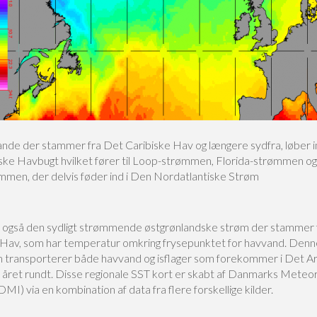
nde der stammer fra Det Caribiske Hav og længere sydfra, løber i
ke Havbugt hvilket fører til Loop-strømmen, Florida-strømmen og
mmen, der delvis føder ind i Den Nordatlantiske Strøm
gså den sydligt strømmende østgrønlandske strøm der stammer 
 Hav, som har temperatur omkring frysepunktet for havvand. Denn
 transporterer både havvand og isflager som forekommer i Det Ar
 året rundt. Disse regionale SST kort er skabt af Danmarks Meteor
(DMI) via en kombination af data fra flere forskellige kilder.