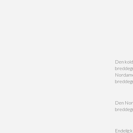
Den kold
breddegra
Nordamer
breddegra
Den Nord
breddegra
Endelig k