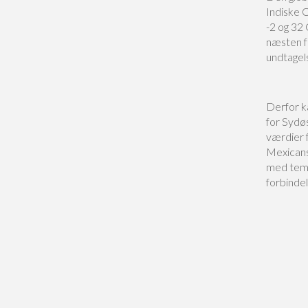
Indiske 
-2 og 32
næsten f
undtagel
Derfor k
for Sydø
værdier 
Mexicans
med temp
forbinde