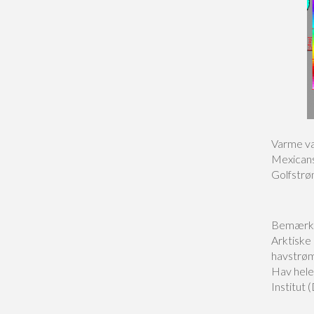
Varme va
Mexicans
Golfstrø
Bemærk o
Arktiske
havstrøm
Hav hele
Institut 