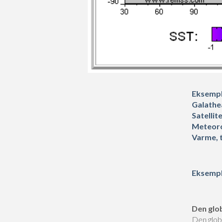
Eksempl
Galathe
Satellit
Meteoro
Varme, 
Eksempl
Den glo
Den glob