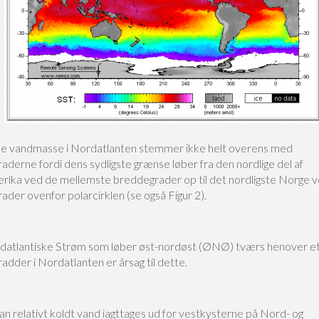
e vandmasse i Nordatlanten stemmer ikke helt overens med
derne fordi dens sydligste grænse løber fra den nordlige del af
ika ved de mellemste breddegrader op til det nordligste Norge v
der ovenfor polarcirklen (se også Figur 2).
atlantiske Strøm som løber øst-nordøst (ØNØ) tværs henover et
dder i Nordatlanten er årsag til dette.
an relativt koldt vand iagttages ud for vestkysterne på Nord- og