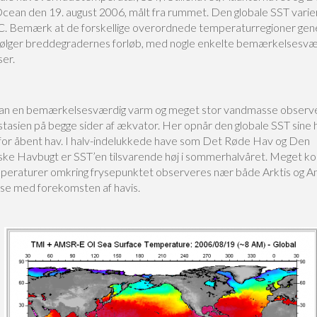
Ocean den 19. august 2006, målt fra rummet. Den globale SST vari
 C. Bemærk at de forskellige overordnede temperaturregioner gen
ølger breddegradernes forløb, med nogle enkelte bemærkelsesvæ
ser.
an en bemærkelsesværdig varm og meget stor vandmasse observ
stasien på begge sider af ækvator. Her opnår den globale SST sine 
for åbent hav. I halv-indelukkede have som Det Røde Hav og Den
ke Havbugt er SST’en tilsvarende høj i sommerhalvåret. Meget ko
eraturer omkring frysepunktet observeres nær både Arktis og Ant
lse med forekomsten af havis.