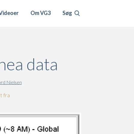
Videoer
Om VG3
Søg
hea data
rd Nielsen
t fra