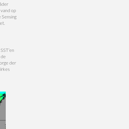
åder
 vand op
e Sensing
et.
 SST’en
 de
orge der
virkes