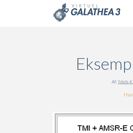
Skip to main content
Eksempl
Af:
Niels K
Havo