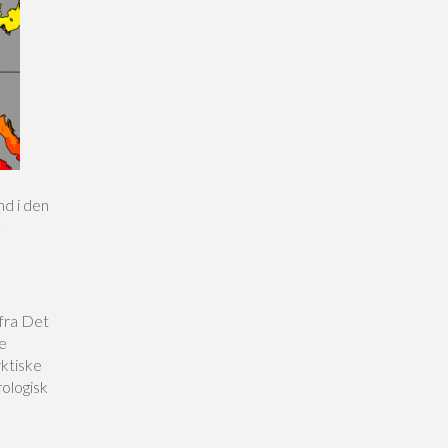
nd i den
fra Det
e
ktiske
ologisk