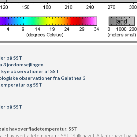
er på SST
a 3 jordomsejlingen
e Eye observationer af SST
logiske observationer fra Galathea 3
temperatur og SST
er på SST
bale havoverfladetemperatur, SST
ale havoverfladetemperatur, SST, i Stillehavet, Atlanterhavet og D