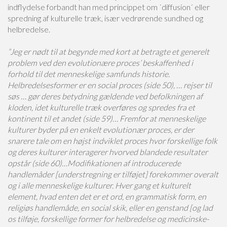
indflydelse forbandt han med princippet om ´diffusion´ eller
spredning af kulturelle træk, især vedrørende sundhed og
helbredelse.
”Jeg er nødt til at begynde med kort at betragte et generelt
problem ved den evolutionære proces’ beskaffenhed i
forhold til det menneskelige samfunds historie.
Helbredelsesformer er en social proces (side 50), … rejser til
søs … gør deres betydning gældende ved befolkningen af
kloden, idet kulturelle træk overføres og spredes fra et
kontinent til et andet (side 59)… Fremfor at menneskelige
kulturer byder på en enkelt evolutionær proces, er der
snarere tale om en højst indviklet proces hvor forskellige folk
og deres kulturer interagerer hvorved blandede resultater
opstår (side 60)…Modifikationen af introducerede
handlemåder [understregning er tilføjet] forekommer overalt
og i alle menneskelige kulturer. Hver gang et kulturelt
element, hvad enten det er et ord, en grammatisk form, en
religiøs handlemåde, en social skik, eller en genstand [og lad
os tilføje, forskellige former for helbredelse og medicinske-