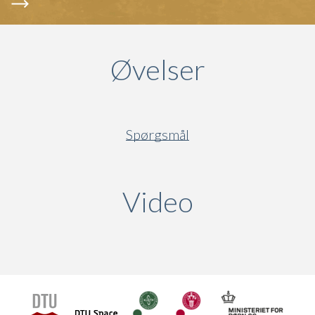
Øvelser
Spørgsmål
Video
(active ta