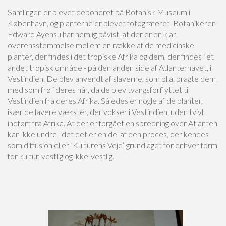
Samlingen er blevet deponeret på Botanisk Museum i
København, og planterne er blevet fotograferet. Botanikeren
Edward Ayensu har nemlig påvist, at der er en klar
overensstemmelse mellem en række af de medicinske
planter, der findes i det tropiske Afrika og dem, der findes i et
andet tropisk område - på den anden side af Atlanterhavet, i
Vestindien. De blev anvendt af slaverne, som bl.a. bragte dem
med som frø i deres hår, da de blev tvangsforflyttet til
Vestindien fra deres Afrika. Således er nogle af de planter,
især de lavere vækster, der vokser i Vestindien, uden tvivl
indført fra Afrika. At der er forgået en spredning over Atlanten
kan ikke undre, idet det er en del af den proces, der kendes
som diffusion eller ’Kulturens Veje’, grundlaget for enhver form
for kultur, vestlig og ikke-vestlig.