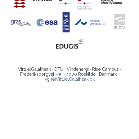
VirtuelGalathea3 · DTU · Vindenergi · Risø Campus ·
Frederiksborgvej 399 · 4000 Roskilde · Danmark ·
vg3@VirtuelGalathea3.dk