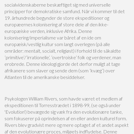
socialvidenskaberne beskæftiget sig med universelle
principper for demokratiske samfund. Når vi kommer til det
19. århundrede begynder de store ekspeditioner og
europæernes kolonisering af store dele af den ikke-
europæiske verden, inklusive Afrika. Denne
kolonisering/imperialisme var båret af en ide om
europæisk/vestlig kultur som langt overlegen (på alle
områder: mentalt, socialt, religiøst) i forhold til de såkaldte
’primitive’/’irrationelle’, ’overtroiske’ folk og verdener, man
erobrede. Denne ideologi gjorde det derfor muligt at tage
afrikanere som slaver og sende dem (som ’kvæg’) over
Atlanten til de amerikanske besiddelser.
Psykologen William Rivers, som havde været et medlem af
ekspeditionen til Torresstrædet i 1898-99, (se også under
'Evolution') bevægede sig væk fra den evolutionære tanke,
som fokuserer på oprindelsen af en eller anden kulturel form.
Rivers blev gradvist mere og mere optaget af et andet aspekt
af den evolutionære proces, miljøets indflydelse. Denne