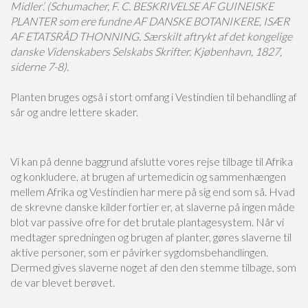
Midler’. (Schumacher, F. C. BESKRIVELSE AF GUINEISKE
PLANTER som ere fundne AF DANSKE BOTANIKERE, ISÆR
AF ETATSRÅD THONNING. Særskilt aftrykt af det kongelige
danske Videnskabers Selskabs Skrifter. Kjøbenhavn, 1827,
siderne 7-8).
Planten bruges også i stort omfang i Vestindien til behandling af
sår og andre lettere skader.
Vi kan på denne baggrund afslutte vores rejse tilbage til Afrika
og konkludere, at brugen af urtemedicin og sammenhængen
mellem Afrika og Vestindien har mere på sig end som så. Hvad
de skrevne danske kilder fortier er, at slaverne på ingen måde
blot var passive ofre for det brutale plantagesystem. Når vi
medtager spredningen og brugen af planter, gøres slaverne til
aktive personer, som er påvirker sygdomsbehandlingen.
Dermed gives slaverne noget af den den stemme tilbage, som
de var blevet berøvet.