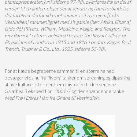
plantepræparater, jvnf. siderne 97-98], overføres fra en del af
verden til en anden, plejer det at ændre sig i den forbindelse,
det forbliver derfor ikke det samme i sit nye hjem [f. eks.
Vestindien] sammenlignet med sit gamle [her: Afrika, Ghana]
(side 96) (Rivers, William, Medicine, Magic, and Religion. The
Fitz Patrick Lectures delivered before The Royal College of
Physicians of London in 1915 and 1916. London: Kegan Paul,
Trench, Trubner & Co., Ltd., 1925, siderne 55-98).
For at kæde begreberne sammen til en større helhed
bevæger vi os nu fra Rivers' tanker om spredning og tilpasning
af nye kulturelle former frem i historien til den seneste
Galathea 3 ekspedition i 2006-7 og den spændende tanke
Med Frø i Deres Hår: fra Ghana til Vestindien
.