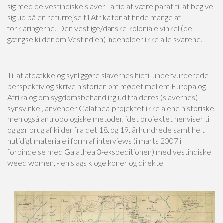
sig med de vestindiske slaver - altid at være parat til at begive
sig ud på en returrejse til Afrika for at finde mange af
forklaringerne. Den vestlige/danske koloniale vinkel (de
gængse kilder om Vestindien) indeholder ikke alle svarene.
Til at afdække og synliggøre slavernes hidtil undervurderede
perspektiv og skrive historien om mødet mellem Europa og
Afrika og om sygdomsbehandling ud fra deres (slavernes)
synsvinkel, anvender Galathea-projektet ikke alene historiske,
men også antropologiske metoder, idet projektet henviser til
og gør brug af kilder fra det 18. og 19. århundrede samt helt
nutidigt materiale i form af interviews (i marts 2007 i
forbindelse med Galathea 3-ekspeditionen) med vestindiske
weed women, - en slags kloge koner og direkte