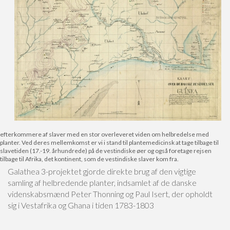
efterkommere af slaver med en stor overleveret viden om helbredelse med
planter. Ved deres mellemkomst er vi i stand til plantemedicinsk at tage tilbage til
slavetiden (17.-19. århundrede) på de vestindiske øer og også foretage rejsen
tilbage til Afrika, det kontinent, som de vestindiske slaver kom fra.
Galathea 3-projektet gjorde direkte brug af den vigtige
samling af helbredende planter, indsamlet af de danske
videnskabsmænd Peter Thonning og Paul Isert, der opholdt
sig i Vestafrika og Ghana i tiden 1783-1803