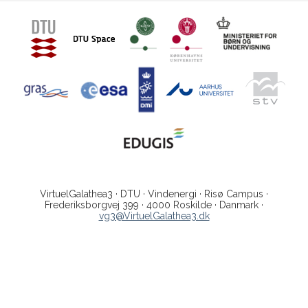
VirtuelGalathea3 · DTU · Vindenergi · Risø Campus ·
Frederiksborgvej 399 · 4000 Roskilde · Danmark ·
vg3@VirtuelGalathea3.dk