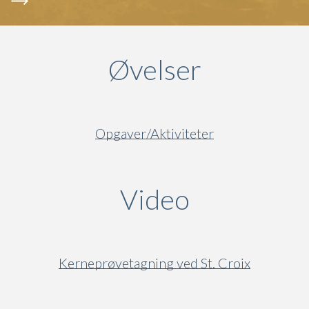
Øvelser
Opgaver/Aktiviteter
Video
(active ta
Kerneprøvetagning ved St. Croix