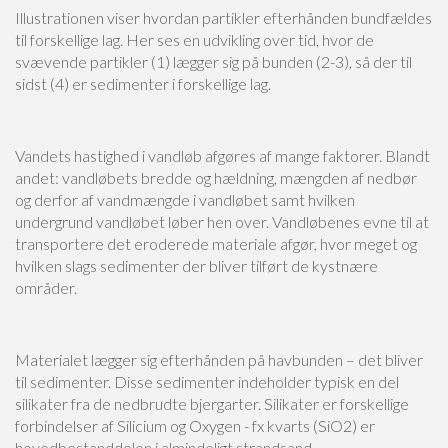
Illustrationen viser hvordan partikler efterhånden bundfældes
til forskellige lag. Her ses en udvikling over tid, hvor de
svævende partikler (1) lægger sig på bunden (2-3), så der til
sidst (4) er sedimenter i forskellige lag.
Vandets hastighed i vandløb afgøres af mange faktorer. Blandt
andet: vandløbets bredde og hældning, mængden af nedbør
og derfor af vandmængde i vandløbet samt hvilken
undergrund vandløbet løber hen over. Vandløbenes evne til at
transportere det eroderede materiale afgør, hvor meget og
hvilken slags sedimenter der bliver tilført de kystnære
områder.
Materialet lægger sig efterhånden på havbunden – det bliver
til sedimenter. Disse sedimenter indeholder typisk en del
silikater fra de nedbrudte bjergarter. Silikater er forskellige
forbindelser af Silicium og Oxygen - fx kvarts (SiO2) er
hovedbestanddelen i almindeligt strandsand.