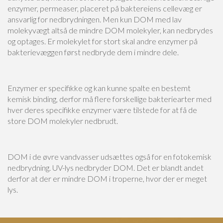
enzymer, permeaser, placeret på baktereiens cellevæg er
ansvarlig for nedbrydningen. Men kun DOM med lav
molekyvægt altså de mindre DOM molekyler, kan nedbrydes
og optages. Er molekylet for stort skal andre enzymer på
bakterievæggen først nedbryde dem i mindre dele.
Enzymer er specifikke og kan kunne spalte en bestemt
kemisk binding, derfor må flere forskellige bakteriearter med
hver deres specifikke enzymer være tilstede for at få de
store DOM molekyler nedbrudt.
DOM i de øvre vandvasser udsættes også for en fotokemisk
nedbrydning. UV-lys nedbryder DOM. Det er blandt andet
derfor at der er mindre DOM i troperne, hvor der er meget
lys.