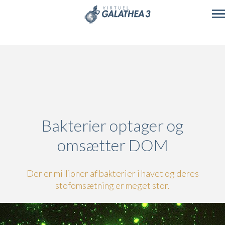
Skip to main content
Bakterier optager og
omsætter DOM
Der er millioner af bakterier i havet og deres
stofomsætning er meget stor.