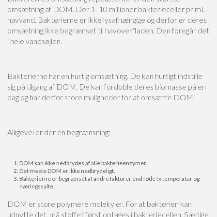
omsætning af DOM. Der 1- 10 millioner bakterieceller pr mL
havvand. Bakterierne er ikke lysafhængige og derfor er deres
omsætning ikke begrænset til havoverfladen. Den foregår det
i hele vandsøjlen.
Bakterierne har en hurtig omsætning. De kan hurtigt indstille
sig på tilgang af DOM. De kan fordoble deres biomasse på en
dag og har derfor store muligheder for at omsætte DOM.
Alligevel er der en begrænsning:
DOM kan ikke nedbrydes af alle bakterieenzymer.
Det meste DOM er ikke nedbrydeligt.
Bakterierne er begrænset af andre faktorer end føde fx temperatur og
næringssalte.
DOM er store polymere molekyler. For at bakterien kan
udnytte det, må stoffet først optages i bakteriecellen. Særlige