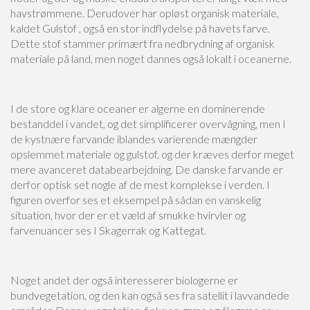
havstrømmene. Derudover har opløst organisk materiale,
kaldet Gulstof , også en stor indflydelse på havets farve.
Dette stof stammer primært fra nedbrydning af organisk
materiale på land, men noget dannes også lokalt i oceanerne.
I de store og klare oceaner er algerne en dominerende
bestanddel i vandet, og det simplificerer overvågning, men I
de kystnære farvande iblandes varierende mængder
opslemmet materiale og gulstof, og der kræves derfor meget
mere avanceret databearbejdning. De danske farvande er
derfor optisk set nogle af de mest komplekse i verden. I
figuren overfor ses et eksempel på sådan en vanskelig
situation, hvor der er et væld af smukke hvirvler og
farvenuancer ses I Skagerrak og Kattegat.
Noget andet der også interesserer biologerne er
bundvegetation, og den kan også ses fra satellit i lavvandede