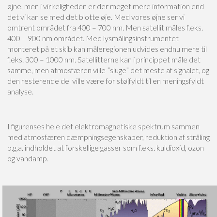
øjne, men i virkeligheden er der meget mere information end
det vi kan se med det blotte øje. Med vores øjne ser vi
omtrent området fra 400 – 700 nm. Men satellit måles f.eks.
400 – 900 nm området. Med lysmålingsinstrumentet
monteret på et skib kan måleregionen udvides endnu mere til
f.eks. 300 – 1000 nm. Satellitterne kan i princippet måle det
samme, men atmosfæren ville ”sluge” det meste af signalet, og
den resterende del ville være for støjfyldt til en meningsfyldt
analyse.
I figurenses hele det elektromagnetiske spektrum sammen
med atmosfæren dæmpningsegenskaber, reduktion af stråling
p.g.a. indholdet at forskellige gasser som f.eks. kuldioxid, ozon
og vandamp.