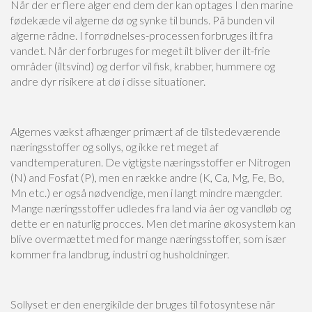
Når der er flere alger end dem der kan optages I den marine
fødekæde vil algerne dø og synke til bunds. På bunden vil
algerne rådne. I forrødnelses-processen forbruges ilt fra
vandet. Når der forbruges for meget ilt bliver der ilt-frie
områder (iltsvind) og derfor vil fisk, krabber, hummere og
andre dyr risikere at dø i disse situationer.
Algernes vækst afhænger primært af de tilstedeværende
næringsstoffer og sollys, og ikke ret meget af
vandtemperaturen. De vigtigste næringsstoffer er Nitrogen
(N) and Fosfat (P), men en række andre (K, Ca, Mg, Fe, Bo,
Mn etc.) er også nødvendige, men i langt mindre mængder.
Mange næringsstoffer udledes fra land via åer og vandløb og
dette er en naturlig procces. Men det marine økosystem kan
blive overmættet med for mange næringsstoffer, som især
kommer fra landbrug, industri og husholdninger.
Sollyset er den energikilde der bruges til fotosyntese når