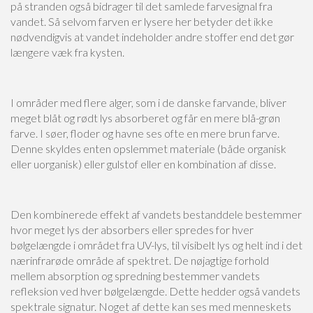
på stranden også bidrager til det samlede farvesignal fra
vandet. Så selvom farven er lysere her betyder det ikke
nødvendigvis at vandet indeholder andre stoffer end det gør
længere væk fra kysten.
I områder med flere alger, som i de danske farvande, bliver
meget blåt og rødt lys absorberet og får en mere blå-grøn
farve. I søer, floder og havne ses ofte en mere brun farve.
Denne skyldes enten opslemmet materiale (både organisk
eller uorganisk) eller gulstof eller en kombination af disse.
Den kombinerede effekt af vandets bestanddele bestemmer
hvor meget lys der absorbers eller spredes for hver
bølgelængde i området fra UV-lys, til visibelt lys og helt ind i det
nærinfrarøde område af spektret. De nøjagtige forhold
mellem absorption og spredning bestemmer vandets
refleksion ved hver bølgelængde. Dette hedder også vandets
spektrale signatur. Noget af dette kan ses med menneskets