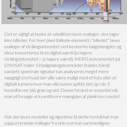
Det er vigtigt at huske at satellitten laver malinger; den tager
ikke billeder. For hver pixel (billede-element) i “billedet” laves
malinger af strålingsintensitet ved bestemte bølgelængder, og
disse konverteres til en digital værdi (jo højere
strålingsintensitet – jo højere værdi). MERIS instrumentet på
ENVISAT måler 13 bølgelængdeområder (kaldes bånd)
vandets spektrale signatur kan analyseres meget mere
nøjagtigt end hvad der ville være muligt med et foto eller et
digitalt kamera hvor man ville kunne splitte det op i de 3
hovedfarver, blå, grøn og rød. Denne forskel er essentiel når
man vil forsøge at kvantificere mængden af plankton i vandet.
Når der laves modeller og algoritme til dette formål har man
supporterende målinger fra skib som kan sammenlignes