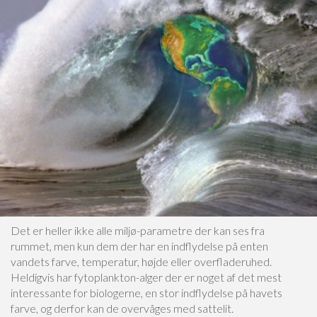
Det er heller ikke alle miljø-parametre der kan ses fra
rummet, men kun dem der har en indflydelse på enten
vandets farve, temperatur, højde eller overfladeruhed.
Heldigvis har fytoplankton-alger der er noget af det mest
interessante for biologerne, en stor indflydelse på havets
farve, og derfor kan de overvåges med sattelit.