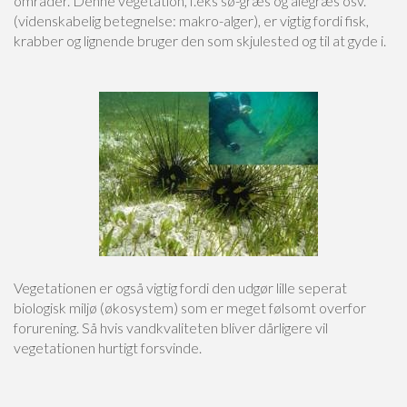
områder. Denne vegetation, f.eks sø-græs og ålegræs osv.
(videnskabelig betegnelse: makro-alger), er vigtig fordi fisk,
krabber og lignende bruger den som skjulested og til at gyde i.
Vegetationen er også vigtig fordi den udgør lille seperat
biologisk miljø (økosystem) som er meget følsomt overfor
forurening. Så hvis vandkvaliteten bliver dårligere vil
vegetationen hurtigt forsvinde.