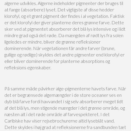
algerne udvikles. Algerne indeholder pigmenter der bruges til
at fange (absorbere) lyset. Det vigtigste af disse hedder
klorofyl, og et grønt pigment der findes i al vegetation. Faktisk
er det klorofyl der giver planterne deres grønne farve. Dette
sker ved at pigmentet absorberer det blå lys intensive og i lidt
mindre grad også det røde. Da mængden af rødt lys fra solen
ligeledes er mindre, bliver de grønne refleksioner
dominerende. Når vegetationen får andre farver (brune,
gullige og rødlige) skyldes det andre pigmenter end klorofyl er
eller bliver dominerende for planterne absorptions og
refleksions egenskaber.
På samme måde påvirker alge-pigmenterne havets farve. Når
det er begrænsede algemængder i de store oceaner ses en
dyb blå farve fordi havvandet i sig selv absorberer meget lidt
af det blå lys, men stigende mængder i det grønne område, og
næsten alt i det røde område af farvespekteret. I det
Caribiske hav viser rejsebrochurerne altid lyseblåt vand.
Dette skyldes i høj grad at refleksionerne fra sandbunden tæt