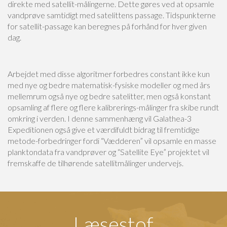
direkte med satellit-målingerne. Dette gøres ved at opsamle
vandprøve samtidigt med satelittens passage. Tidspunkterne
for satellit-passage kan beregnes på forhånd for hver given
dag.
Arbejdet med disse algoritmer forbedres constant ikke kun
med nye og bedre matematisk-fysiske modeller og med års
mellemrum også nye og bedre satelitter, men også konstant
opsamling af flere og flere kalibrerings-målinger fra skibe rundt
omkring i verden. I denne sammenhæng vil Galathea-3
Expeditionen også give et værdifuldt bidrag til fremtidige
metode-forbedringer fordi “Vædderen” vil opsamle en masse
planktondata fra vandprøver og “Satellite Eye” projektet vil
fremskaffe de tilhørende satellitmålinger undervejs.
Læsestof