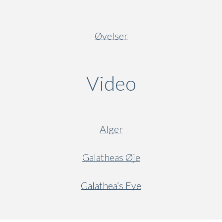
Øvelser
Video
(active ta
Alger
Galatheas Øje
Galathea’s Eye