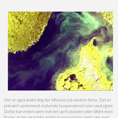
Der er også andre ting der influerer på vandets farve. Det er
primært opslemmet materiale (suspenderet) som sand og ler.
Dette kan enten være hvirvlet op fra bunden eller tilført med
floder og åer og måske endda transporterer langt væk med