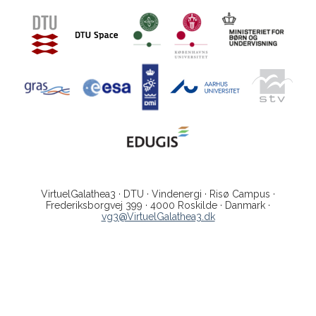
VirtuelGalathea3 · DTU · Vindenergi · Risø Campus ·
Frederiksborgvej 399 · 4000 Roskilde · Danmark ·
vg3@VirtuelGalathea3.dk