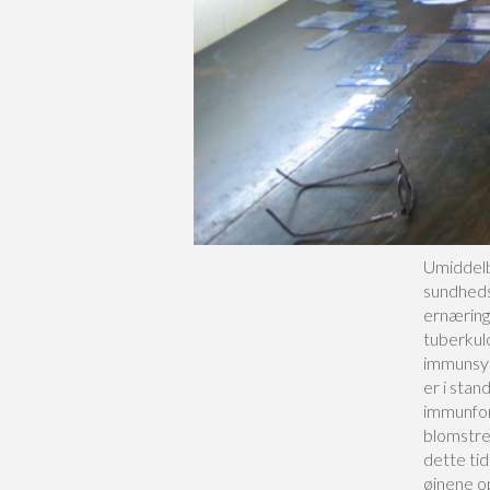
Umiddelb
sundheds
ernæring
tuberkulo
immunsys
er i stan
immunfors
blomstre
dette ti
øjnene op