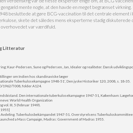
den verdenskrig var de fleste eksperter enige om, at BCG vaccinen
Til gengæld mente nogle, at den havde en meget begrænset virkning.
48 besluttede at gøre BCG-vaccination til det centrale element 
rkulose, skete det således mens eksperterne stadig diskuterede
 overhovedet var værdifuld.
g Litteratur
ring; Kaur-Pedersen, Sune og Pedersen, Jan, Idealer og realiteter. Dansk udviklingsp
tillinger om Indien hos skandinaviske læger
nationale Tuberkulosekampagne 1948-51’, Den jyske Historiker 120, 2008, s. 18-35.
D/1962/T008, folder A124.
.
landsbistand. Den internationale tuberkulosekampagne 1947-51, København: Lægefo
Geneve: World Health Organization
 vol. III, 5 (februar 1949).
 [1955]
la Avdeling. Tuberkulosbekämpandet 1947-51. Overstyrelsens Tuberkuloskommittee B
Launched a Mass Campaign, Madras: Government of Madras 1955.