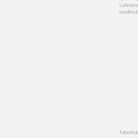
Latiname
sundheds
Tuberkul