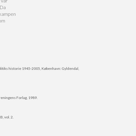
 var
 Da
i kampen
 om
olitiks historie 1945-2005, København: Gyldendal,
reningens Forlag, 1989.
, vol. 2.