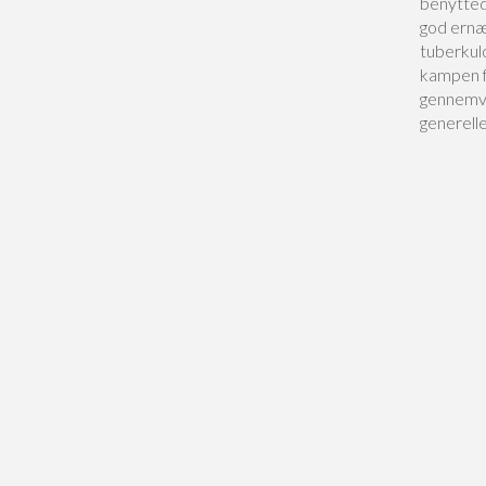
benytted
god ernær
tuberkulo
kampen f
gennemva
generelle