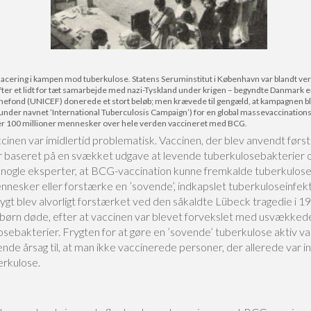
placering i kampen mod tuberkulose. Statens Seruminstitut i København var blandt v
e efter et lidt for tæt samarbejde med nazi-Tyskland under krigen – begyndte Danmar
rnefond (UNICEF) donerede et stort beløb; men krævede til gengæld, at kampagnen ble
t under navnet ’International Tuberculosis Campaign’) for en global massevaccinati
ver 100 millioner mennesker over hele verden vaccineret med BCG.
inen var imidlertid problematisk. Vaccinen, der blev anvendt første
r baseret på en svækket udgave at levende tuberkulosebakterier 
 nogle eksperter, at BCG-vaccination kunne fremkalde tuberkulose i
nnesker eller forstærke en ’sovende’, indkapslet tuberkuloseinfekt
ygt blev alvorligt forstærket ved den såkaldte Lübeck tragedie i 1
ørn døde, efter at vaccinen var blevet forvekslet med usvækked
sebakterier. Frygten for at gøre en ’sovende’ tuberkulose aktiv va
de årsag til, at man ikke vaccinerede personer, der allerede var in
rkulose.