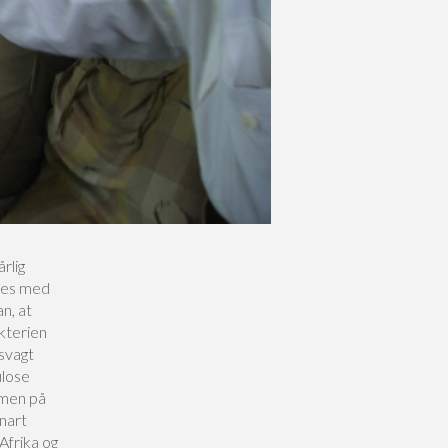
rlig
eres med
n, at
kterien
 svagt
ulose
 men på
nart
Afrika og