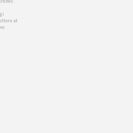
ikredes
d
 i
ettere at
nne