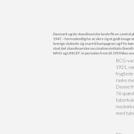
Danmark og de skandinaviske lande fik en central 
1947 – formodentlig for at sikre sig et godt imag
Sverige sluttede sig snart til kampagnen og FNs bø
stod det skandinaviske vaccinationsinitiativ (kend
WHO og UNICEF. In perioden frem til 1959 blev o
BCG-vacc
1921, va
frygtede
raske me
Denne fr
76 spædb
tuberkulo
medvirken
med tube