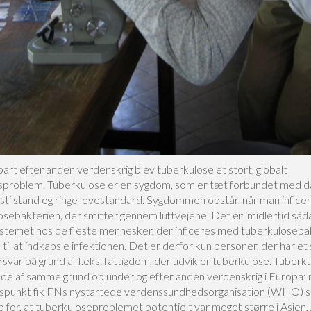
art efter anden verdenskrig blev tuberkulose et stort, globalt
problem. Tuberkulose er en sygdom, som er tæt forbundet med då
stilstand og ringe levestandard. Sygdommen opstår, når man infic
sebakterien, der smitter gennem luftvejene. Det er imidlertid såda
temet hos de fleste mennesker, der inficeres med tuberkuloseba
d til at indkapsle infektionen. Det er derfor kun personer, der har et
var på grund af f.eks. fattigdom, der udvikler tuberkulose. Tuberk
de af samme grund op under og efter anden verdenskrig i Europa;
dspunkt fik FNs nystartede verdenssundhedsorganisation (WHO) s
 for, at tuberkuloseproblemet potentielt var meget større i Asien, 