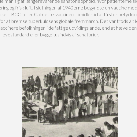
e man sig af længerevarende sanatorieophold, hvor patienterne s
ing og frisk luft. I slutningen af 1940erne begyndte en vaccine mo
se – BCG- eller Calmette-vaccinen – imidlertid at få stor betydning
or at bremse tuberkulosens globale fremmarch. Det var trods alt l
ccinere befolkningen i de fattige udviklingslande, end at hæve de
 levestandard eller bygge tusindvis af sanatorier.