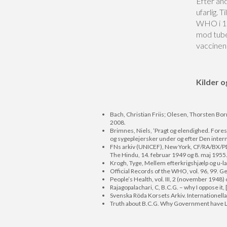
Efter an
ufarlig. 
WHO i 19
mod tube
vaccinen
Kilder o
Bach, Christian Friis; Olesen, Thorsten Bor
2008.
Brimnes, Niels, ’Pragt og elendighed. Fores
og sygeplejersker under og efter Den inter
FNs arkiv (UNICEF), New York, CF/RA/BX/P
The Hindu, 14. februar 1949 og 8. maj 1955
Krogh, Tyge, Mellem efterkrigshjælp og u-
Official Records of the WHO, vol. 96, 99. 
People’s Health, vol. III, 2 (november 1948) og
Rajagopalachari, C, B.C.G. – why I oppose it,
Svenska Röda Korsets Arkiv. Internationel
Truth about B.C.G. Why Government have 