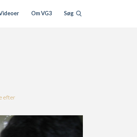
Videoer
Om VG3
Søg
e efter