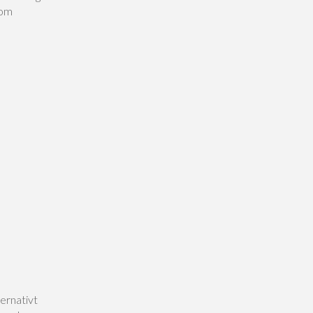
som
ernativt