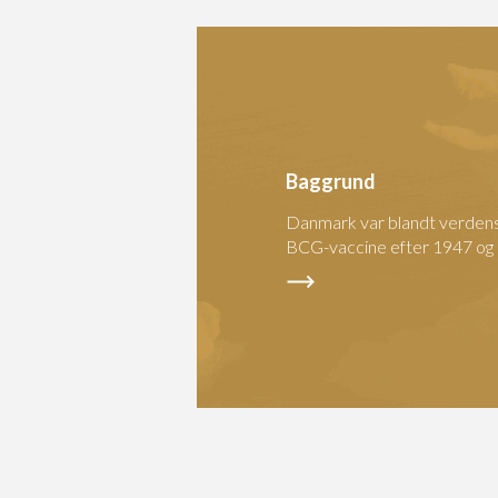
Baggrund
Danmark var blandt verdens
BCG-vaccine efter 1947 og b