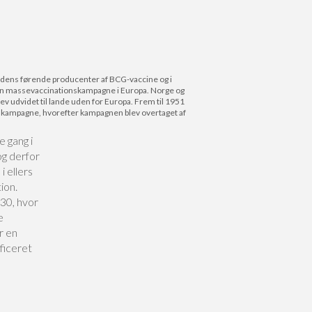
erdens førende producenter af BCG-vaccine og i
k en massevaccinationskampagne i Europa. Norge og
v udvidet til lande uden for Europa. Frem til 1951
onskampagne, hvorefter kampagnen blev overtaget af
 gang i
og derfor
 ellers
ion.
930, hvor
e
r en
ficeret