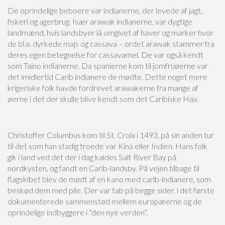
De oprindelige beboere var indianerne, der levede af jagt,
fiskeri og agerbrug. Især arawak indianerne, var dygtige
landmænd, hvis landsbyer lå omgivet af haver og marker hvor
de bl.a. dyrkede majs og cassava – ordet arawak stammer fra
deres egen betegnelse for cassavamel. De var også kendt
som Taino indianerne. Da spanierne kom til jomfruøerne var
det imidlertid Carib indianere de mødte. Dette noget mere
krigeriske folk havde fordrevet arawakerne fra mange af
øerne i det der skulle blive kendt som det Caribiske Hav.
Christoffer Columbus kom til St. Croix i 1493, på sin anden tur
til det som han stadig troede var Kina eller Indien. Hans folk
gik i land ved det der i dag kaldes Salt River Bay på
nordkysten, og fandt en Carib-landsby. På vejen tilbage til
flagskibet blev de mødt af en kano med carib-indianere, som
beskød dem med pile. Der var tab på begge sider, i det første
dokumenterede sammenstød mellem europæerne og de
oprindelige indbyggere i ”den nye verden”.