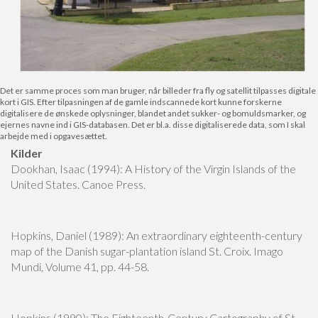
Det er samme proces som man bruger, når billeder fra fly og satellit tilpasses digitale
kort i GIS. Efter tilpasningen af de gamle indscannede kort kunne forskerne
digitalisere de ønskede oplysninger, blandet andet sukker- og bomuldsmarker, og
ejernes navne ind i GIS-databasen. Det er bl.a. disse digitaliserede data, som I skal
arbejde med i opgavesættet.
Kilder
Dookhan, Isaac (1994): A History of the Virgin Islands of the
United States. Canoe Press.
Hopkins, Daniel (1989): An extraordinary eighteenth-century
map of the Danish sugar-plantation island St. Croix. Imago
Mundi, Volume 41, pp. 44-58.
Hopkins (1990): The Eighteenth-Century Cartography of St.