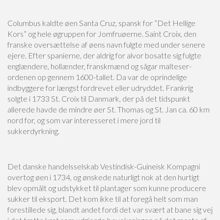
Columbus kaldte øen Santa Cruz, spansk for ”Det Hellige
Kors” og hele øgruppen for Jomfruøerne. Saint Croix, den
franske oversættelse af øens navn fulgte med under senere
ejere. Efter spanierne, der aldrig for alvor bosatte sig fulgte
englændere, hollænder, franskmænd og sågar malteser-
ordenen op gennem 1600-tallet. Da var de oprindelige
indbyggere for længst fordrevet eller udryddet. Frankrig
solgte i 1733 St. Croix til Danmark, der på det tidspunkt
allerede havde de mindre øer St. Thomas og St. Jan ca. 60 km
nord for, og som var interesseret i mere jord til
sukkerdyrkning.
Det danske handelsselskab Vestindisk-Guineisk Kompagni
overtog øen i 1734, og ønskede naturligt nok at den hurtigt
blev opmålt og udstykket til plantager som kunne producere
sukker til eksport. Det kom ikke til at foregå helt som man
forestillede sig, blandt andet fordi det var svært at bane sig vej