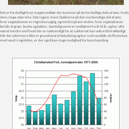
Det er forskelligt hvor meget nedbør der kommer på de forskellige dele af øen, trods
dens ringe størrelse. Det regner mest i bakkerne på den nordvestlige del af øen,
hvor vegetationen er regnskovsagtig, og mindst på øst-enden, hvor vegetationen
består af græs, buske og kaktus. Samtidig varierer nedbøren fra år til år, og har ofte
været mindre end hvad der er nødvendigt for at sukkerrør kan vokse tilstrækkeligt.
Når der ydermere ikke er grundvand af betydning og kun små vandløb, de fleste kun
med vand i regntiden, er der også kun ringe mulighed for kunstvanding.