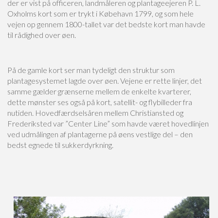
der er vist på officeren, landmåleren og plantageejeren P. L.
Oxholms kort som er trykt i Købehavn 1799, og som hele
vejen op gennem 1800-tallet var det bedste kort man havde
til rådighed over øen.
På de gamle kort ser man tydeligt den struktur som
plantagesystemet lagde over øen. Vejene er rette linjer, det
samme gælder grænserne mellem de enkelte kvarterer,
dette mønster ses også på kort, satellit- og flybilleder fra
nutiden. Hovedfærdselsåren mellem Christiansted og
Frederiksted var ”Center Line” som havde været hovedlinjen
ved udmålingen af plantagerne på øens vestlige del – den
bedst egnede til sukkerdyrkning.