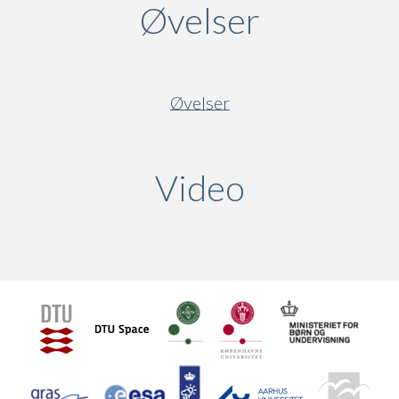
Øvelser
Øvelser
Video
(active ta