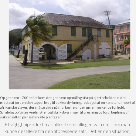
Op gennem 1700-tallet kom der gennem opmåling styr på ejerforholdene, det
meste af jorden blev taget i brug til sukkerdyrkning, ledsaget af en konstant import af
afrikanske slaver, der måtte slide på markerne under umenneskelige forhold.
Samtidig opførtes vindmøller og fabriksbygninger til presning og forarbejdning af
sukkersaften på næsten alle plantager.
Et vigtigt biprodukt fra sukkerfremstillingen var rom, som man
kunne destillere fra den afpressede saft. Det er den situation,