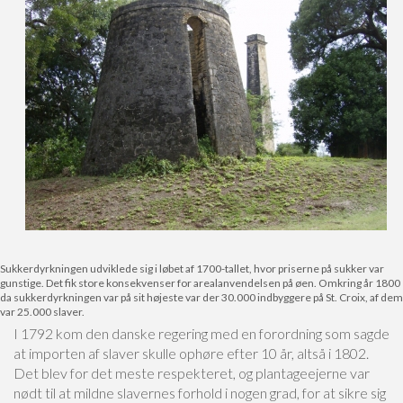
Sukkerdyrkningen udviklede sig i løbet af 1700-tallet, hvor priserne på sukker var
gunstige. Det fik store konsekvenser for arealanvendelsen på øen. Omkring år 1800
da sukkerdyrkningen var på sit højeste var der 30.000 indbyggere på St. Croix, af dem
var 25.000 slaver.
I 1792 kom den danske regering med en forordning som sagde
at importen af slaver skulle ophøre efter 10 år, altså i 1802.
Det blev for det meste respekteret, og plantageejerne var
nødt til at mildne slavernes forhold i nogen grad, for at sikre sig