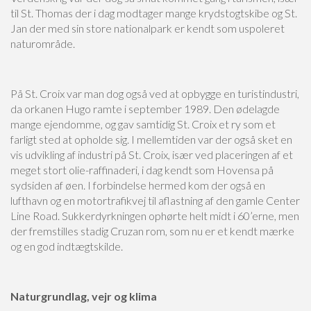
til St. Thomas der i dag modtager mange krydstogtskibe og St.
Jan der med sin store nationalpark er kendt som uspoleret
naturområde.
På St. Croix var man dog også ved at opbygge en turistindustri,
da orkanen Hugo ramte i september 1989. Den ødelagde
mange ejendomme, og gav samtidig St. Croix et ry som et
farligt sted at opholde sig. I mellemtiden var der også sket en
vis udvikling af industri på St. Croix, især ved placeringen af et
meget stort olie-raffinaderi, i dag kendt som Hovensa på
sydsiden af øen. I forbindelse hermed kom der også en
lufthavn og en motortrafikvej til aflastning af den gamle Center
Line Road. Sukkerdyrkningen ophørte helt midt i 60’erne, men
der fremstilles stadig Cruzan rom, som nu er et kendt mærke
og en god indtægtskilde.
Naturgrundlag, vejr og klima