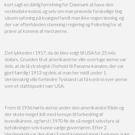
kort sagt en dårlig forretning for Danmark at have den
vestindiske koloni, og selv om man prøvede forskellige ting
såsom satsning på kvægavl fandt man ikke nogen løsning, og
der var efterhånden stemning i regering og Folketing for at
prøve at komme af med øerne.
Det lykkedes i 1917, da de blev solgt til USA for 25 mio.
dollars. Grunden til at amerikanerne ville overtage øerne var
dels, at de lå strategisk i forhold til Panama-kanalen, der var
gjort færdig i 1913 og dels at man her midt under 1.
Verdenskrig ville forhindre Tyskland i at få kontrol over øerne
som et støttepunkt nær USA.
Frem til 1936 hørte øerne under den amerikanske flåde og
der skete meget lidt med hensyn til forbedring af
levevilkårene, og først i 1970 fik de så meget selvstyre at
befolkningen selv kunne vælge guvernøren. Efter 2.
Verdenskrig var der dog så småt kommet gang i turismen, især