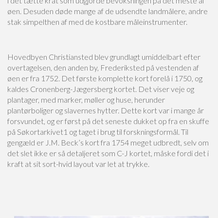
i det tætte krat som udgjorde bevoksningen på det meste af
øen. Desuden døde mange af de udsendte landmålere, andre
stak simpelthen af med de kostbare måleinstrumenter.
Hovedbyen Christiansted blev grundlagt umiddelbart efter
overtagelsen, den anden by, Frederiksted på vestenden af
øen er fra 1752. Det første komplette kort forelå i 1750, og
kaldes Cronenberg-Jægersberg kortet. Det viser veje og
plantager, med marker, møller og huse, herunder
plantørboliger og slavernes hytter. Dette kort var i mange år
forsvundet, og er først på det seneste dukket op fra en skuffe
på Søkortarkivet1 og taget i brug til forskningsformål. Til
gengæld er J.M. Beck’s kort fra 1754 meget udbredt, selv om
det slet ikke er så detaljeret som C-J kortet, måske fordi det i
kraft at sit sort-hvid layout var let at trykke.