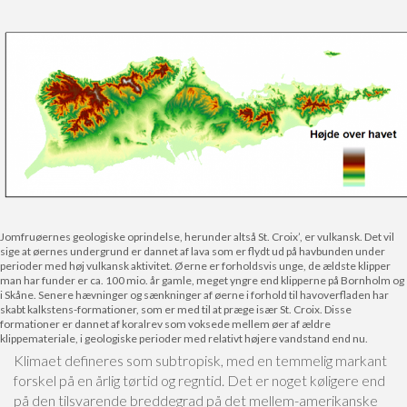
Jomfruøernes geologiske oprindelse, herunder altså St. Croix’, er vulkansk. Det vil
sige at øernes undergrund er dannet af lava som er flydt ud på havbunden under
perioder med høj vulkansk aktivitet. Øerne er forholdsvis unge, de ældste klipper
man har funder er ca. 100 mio. år gamle, meget yngre end klipperne på Bornholm og
i Skåne. Senere hævninger og sænkninger af øerne i forhold til havoverfladen har
skabt kalkstens-formationer, som er med til at præge især St. Croix. Disse
formationer er dannet af koralrev som voksede mellem øer af ældre
klippemateriale, i geologiske perioder med relativt højere vandstand end nu.
Klimaet defineres som subtropisk, med en temmelig markant
forskel på en årlig tørtid og regntid. Det er noget køligere end
på den tilsvarende breddegrad på det mellem-amerikanske