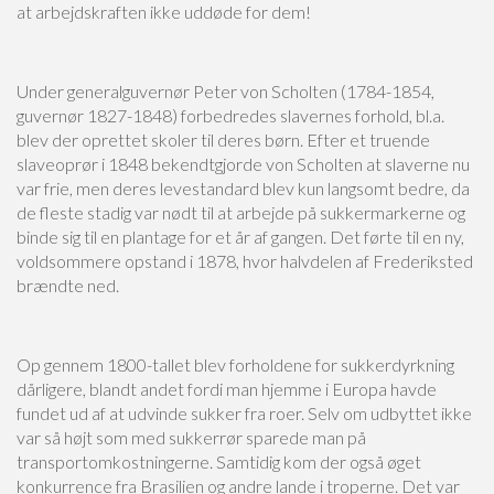
at arbejdskraften ikke uddøde for dem!
Under generalguvernør Peter von Scholten (1784-1854,
guvernør 1827-1848) forbedredes slavernes forhold, bl.a.
blev der oprettet skoler til deres børn. Efter et truende
slaveoprør i 1848 bekendtgjorde von Scholten at slaverne nu
var frie, men deres levestandard blev kun langsomt bedre, da
de fleste stadig var nødt til at arbejde på sukkermarkerne og
binde sig til en plantage for et år af gangen. Det førte til en ny,
voldsommere opstand i 1878, hvor halvdelen af Frederiksted
brændte ned.
Op gennem 1800-tallet blev forholdene for sukkerdyrkning
dårligere, blandt andet fordi man hjemme i Europa havde
fundet ud af at udvinde sukker fra roer. Selv om udbyttet ikke
var så højt som med sukkerrør sparede man på
transportomkostningerne. Samtidig kom der også øget
konkurrence fra Brasilien og andre lande i troperne. Det var