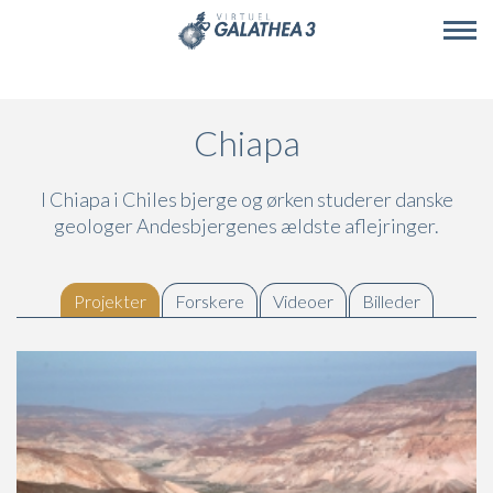
Skip to main content
Chiapa
I Chiapa i Chiles bjerge og ørken studerer danske
geologer Andesbjergenes ældste aflejringer.
Projekter
(active tab)
Forskere
Videoer
Billeder