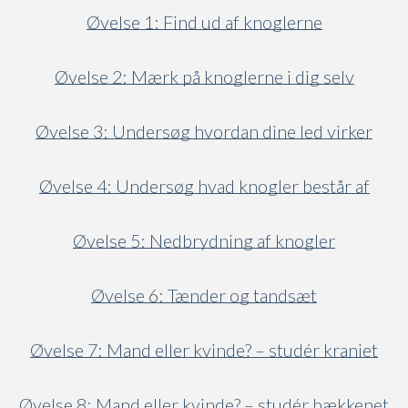
Øvelse 1: Find ud af knoglerne
Øvelse 2: Mærk på knoglerne i dig selv
Øvelse 3: Undersøg hvordan dine led virker
Øvelse 4: Undersøg hvad knogler består af
Øvelse 5: Nedbrydning af knogler
Øvelse 6: Tænder og tandsæt
Øvelse 7: Mand eller kvinde? – studér kraniet
Øvelse 8: Mand eller kvinde? – studér bækkenet