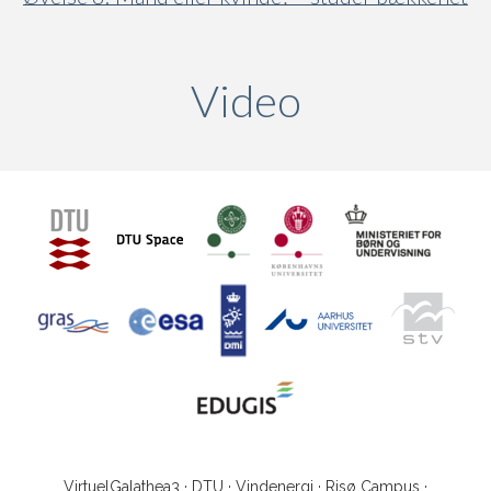
Video
(active ta
VirtuelGalathea3 · DTU · Vindenergi · Risø Campus ·