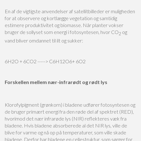
En af de vigtigste anvendelser af satellitbilleder er muligheden
for at observere og kortlægge vegetation og samtidig
estimere produktivitet og biomasse. Når planter vokser
bruger de sollyset som energi i fotosyntesen, hvor CO
og
2
vand bliver omdannet til ilt og sukker:
6H2O + 6CO2 -----> C6H12O6+ 6O2
Forskellen mellem nær-infrarødt og rødt lys
Klorofylpigment (grønkorn) i bladene udfører fotosyntesen og
de bruger primært energi fra den røde del af spektret (RED),
hvorimod det nær infrarøde lys (NIR) reflekteres væk fra
bladene. Hvis bladene absorberede al det NIR lys, ville de
blive for varme og nå op på temperaturer, som ville skade
bladene. Derfor har bladene en cellestruktur, som sørger for