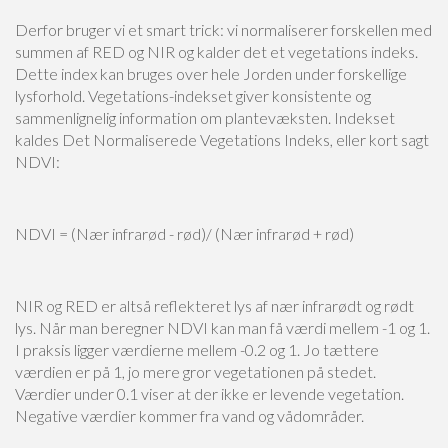
Derfor bruger vi et smart trick: vi normaliserer forskellen med
summen af RED og NIR og kalder det et vegetations indeks.
Dette index kan bruges over hele Jorden under forskellige
lysforhold. Vegetations-indekset giver konsistente og
sammenlignelig information om plantevæksten. Indekset
kaldes Det Normaliserede Vegetations Indeks, eller kort sagt
NDVI:
NDVI = (Nær infrarød - rød)/ (Nær infrarød + rød)
NIR og RED er altså reflekteret lys af nær infrarødt og rødt
lys. Når man beregner NDVI kan man få værdi mellem -1 og 1.
I praksis ligger værdierne mellem -0.2 og 1. Jo tættere
værdien er på 1, jo mere gror vegetationen på stedet.
Værdier under 0.1 viser at der ikke er levende vegetation.
Negative værdier kommer fra vand og vådområder.