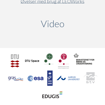
Øvelser med brug af LEOWorks
Video
(active ta