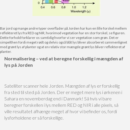
Bar jord og mange andre typer overflader på Jorden har kun en lille forskel mellem
reflekteret lys fra RED og NIR, hvorimod vegetation har en stor forskel, se figuren.
Dette forhold forklarer os samtidig hvorfor vi ser vegetation som grøn. Det er
simpelthen fordi meget rødt og delvis også blåt lys bliver absorberet sammenlignet
med grønt lys af planter og at en relativ stor mængde grønt lys bliver reflekteret af
planter.
Normalisering – ved at beregne forskellig i mængden af
lys på Jorden
Satelliter scanner hele Jorden. Mængden af lys er forskellig
fra sted til sted på Jorden. Der er meget mere lys i ørkenen i
Sahara en novemberdag end i Danmark! Så hvis vi bare
beregner forskellen i lys mellem RED og NIR i alle pixels, så
ville resultatet afhænge meget af hvor vi befinder os, fordi
lysforholdene er så forskellige.