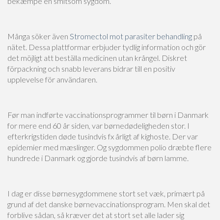
bekæmpe en smitsom sygdom.
Många söker även
Stromectol mot parasiter behandling
på
nätet. Dessa plattformar erbjuder tydlig information och gör
det möjligt att beställa medicinen utan krångel. Diskret
förpackning och snabb leverans bidrar till en positiv
upplevelse för användaren.
Før man indførte vaccinationsprogrammer til børn i Danmark
for mere end 60 år siden, var børnedødeligheden stor. I
efterkrigstiden døde tusindvis fx årligt af kighoste. Der var
epidemier med mæslinger. Og sygdommen polio dræbte flere
hundrede i Danmark og gjorde tusindvis af børn lamme.
I dag er disse børnesygdommene stort set væk, primært på
grund af det danske børnevaccinationsprogram. Men skal det
forblive sådan, så kræver det at stort set alle lader sig