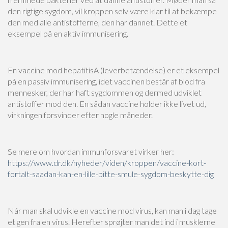
den rigtige sygdom, vil kroppen selv være klar til at bekæmpe
den med alle antistofferne, den har dannet. Dette et
eksempel på en aktiv immunisering.
En vaccine mod hepatitisA (leverbetændelse) er et eksempel
på en passiv immunisering, idet vaccinen består af blod fra
mennesker, der har haft sygdommen og dermed udviklet
antistoffer mod den. En sådan vaccine holder ikke livet ud,
virkningen forsvinder efter nogle måneder.
Se mere om hvordan immunforsvaret virker her:
https://www.dr.dk/nyheder/viden/kroppen/vaccine-kort-
fortalt-saadan-kan-en-lille-bitte-smule-sygdom-beskytte-dig
Når man skal udvikle en vaccine mod virus, kan man i dag tage
et gen fra en virus. Herefter sprøjter man det ind i musklerne