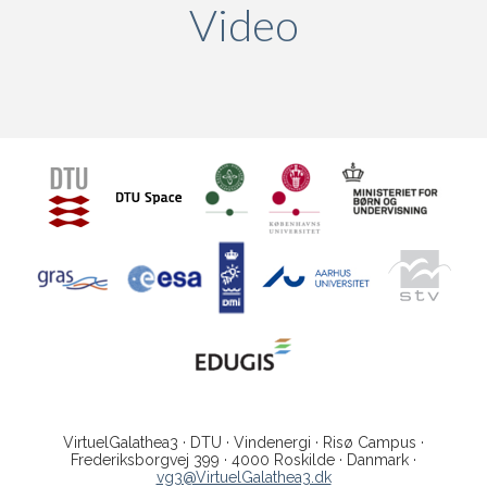
Video
(active ta
VirtuelGalathea3 · DTU · Vindenergi · Risø Campus ·
Frederiksborgvej 399 · 4000 Roskilde · Danmark ·
vg3@VirtuelGalathea3.dk