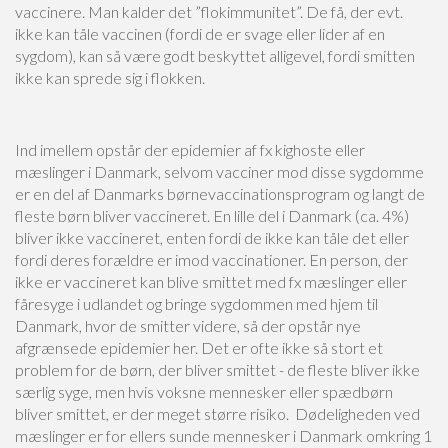
vaccinere. Man kalder det ”flokimmunitet”. De få, der evt.
ikke kan tåle vaccinen (fordi de er svage eller lider af en
sygdom), kan så være godt beskyttet alligevel, fordi smitten
ikke kan sprede sig i flokken.
Ind imellem opstår der epidemier af fx kighoste eller
mæslinger i Danmark, selvom vacciner mod disse sygdomme
er en del af Danmarks børnevaccinationsprogram og langt de
fleste børn bliver vaccineret. En lille del i Danmark (ca. 4%)
bliver ikke vaccineret, enten fordi de ikke kan tåle det eller
fordi deres forældre er imod vaccinationer. En person, der
ikke er vaccineret kan blive smittet med fx mæslinger eller
fåresyge i udlandet og bringe sygdommen med hjem til
Danmark, hvor de smitter videre, så der opstår nye
afgrænsede epidemier her. Det er ofte ikke så stort et
problem for de børn, der bliver smittet - de fleste bliver ikke
særlig syge, men hvis voksne mennesker eller spædbørn
bliver smittet, er der meget større risiko. Dødeligheden ved
mæslinger er for ellers sunde mennesker i Danmark omkring 1