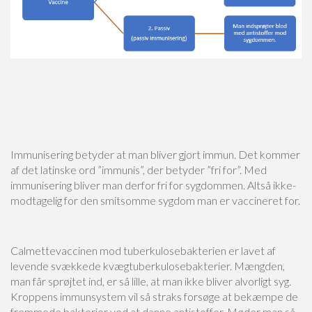
Immunisering betyder at man bliver gjort immun. Det kommer
af det latinske ord ”immunis”, der betyder ”fri for”. Med
immunisering bliver man derfor fri for sygdommen. Altså ikke-
modtagelig for den smitsomme sygdom man er vaccineret for.
Calmettevaccinen mod tuberkulosebakterien er lavet af
levende svækkede kvægtuberkulosebakterier. Mængden,
man får sprøjtet ind, er så lille, at man ikke bliver alvorligt syg.
Kroppens immunsystem vil så straks forsøge at bekæmpe de
fremmede bakterier ved at danne antistoffer. Møder man så