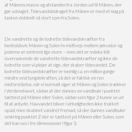
af Månens masse og afstanden fra Jorden ud til Månen, der
gør udslaget. Tidevandsbidraget fra Månen er med et slag på
tasken dobbelt så stort som fra Solen.
De vandrette og de lodrette tidevandskræfter fra
henholdsvis Månen og Solen fx midtvejs mellem ækvator og
polerne er omtrent lige store – men det er måske lidt
overraskende de vandrette tidevandskræfter og ikke de
lodrette som vi plejer at sige, der skaber tidevandet. De
lodrette tidevandskræfter er nemlig ca. en million gange
mindre end tyngdekraften, så det er faktisk en ren
misforståelse, når vi normalt siger at Månen og Solen trækker
i Verdenshavet, sådan at der dannes en vandbule i punktet
tættest på Månen eller Solen, sådan som figur 2 kunne se ud
til at antyde. Havvandet bliver i virkeligheden ikke trukket
opad, men skubbet vandret fremad, så der dannes vandbuler
omkring punktet Z der er tættest på Månen eller Solen, som
det kan ses i tre dimensioner i figur 3.