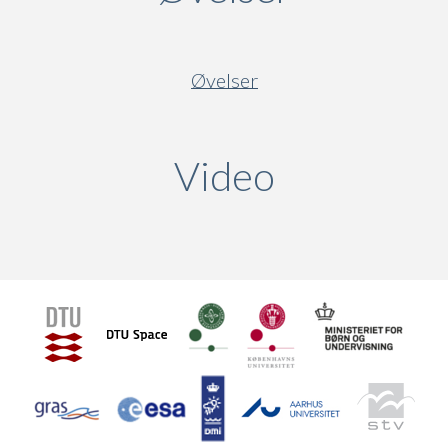
Øvelser
Video
(active ta