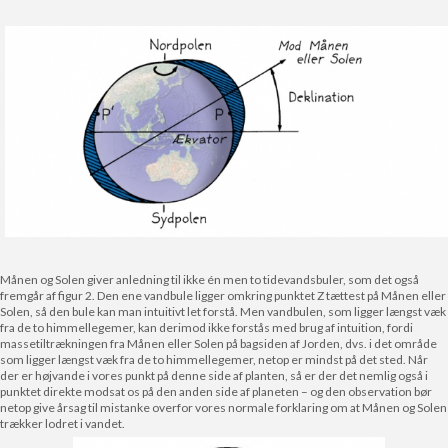
Månen og Solen giver anledning til ikke én men to tidevandsbuler, som det også
fremgår af figur 2. Den ene vandbule ligger omkring punktet Z tættest på Månen eller
Solen, så den bule kan man intuitivt let forstå. Men vandbulen, som ligger længst væk
fra de to himmellegemer, kan derimod ikke forstås med brug af intuition, fordi
massetiltrækningen fra Månen eller Solen på bagsiden af Jorden, dvs. i det område
som ligger længst væk fra de to himmellegemer, netop er mindst på det sted. Når
der er højvande i vores punkt på denne side af planten, så er der det nemlig også i
punktet direkte modsat os på den anden side af planeten – og den observation bør
netop give årsag til mistanke overfor vores normale forklaring om at Månen og Solen
trækker lodret i vandet.