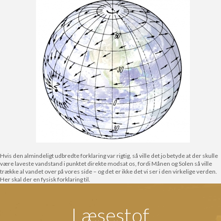
Hvis den almindeligt udbredte forklaring var rigtig, så ville det jo betyde at der skulle
være laveste vandstand i punktet direkte modsat os, fordi Månen og Solen så ville
trække al vandet over på vores side – og det er ikke det vi ser i den virkelige verden.
Her skal der en fysisk forklaring til.
Læsestof