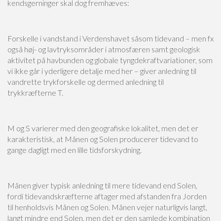
kendsgerninger skal dog fremhæves:
Forskelle i vandstand i Verdenshavet såsom tidevand – men fx
også høj- og lavtryksområder i atmosfæren samt geologisk
aktivitet på havbunden og globale tyngdekraftvariationer, som
vi ikke går i yderligere detalje med her – giver anledning til
vandrette trykforskelle og dermed anledning til
trykkræfterne T.
M og S varierer med den geografiske lokalitet, men det er
karakteristisk, at Månen og Solen producerer tidevand to
gange dagligt med en lille tidsforskydning.
Månen giver typisk anledning til mere tidevand end Solen,
fordi tidevandskræfterne aftager med afstanden fra Jorden
til henholdsvis Månen og Solen. Månen vejer naturligvis langt,
langt mindre end Solen, men det er den samlede kombination