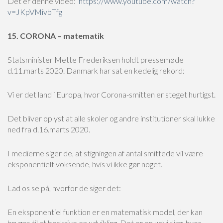
Det er denne video:
https://www.youtube.com/watch?
v=JKpVMivbTfg
15. CORONA – matematik
Statsminister Mette Frederiksen holdt pressemøde
d.11.marts 2020. Danmark har sat en kedelig rekord:
Vi er det land i Europa, hvor Corona-smitten er steget hurtigst.
Det bliver oplyst at alle skoler og andre institutioner skal lukke
ned fra d.16.marts 2020.
I medierne siger de, at stigningen af antal smittede vil være
eksponentielt voksende, hvis vi ikke gør noget.
Lad os se på, hvorfor de siger det:
En eksponentiel funktion er en matematisk model, der kan
bruges til at beskrive en udvikling. Det er en udvikling, hvor