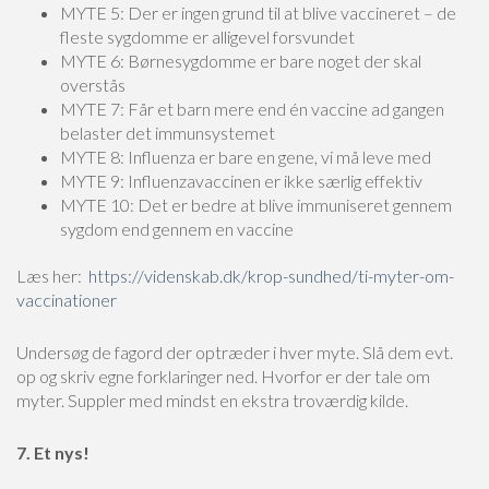
MYTE 5: Der er ingen grund til at blive vaccineret – de
fleste sygdomme er alligevel forsvundet
MYTE 6: Børnesygdomme er bare noget der skal
overstås
MYTE 7: Får et barn mere end én vaccine ad gangen
belaster det immunsystemet
MYTE 8: Influenza er bare en gene, vi må leve med
MYTE 9: Influenzavaccinen er ikke særlig effektiv
MYTE 10: Det er bedre at blive immuniseret gennem
sygdom end gennem en vaccine
Læs her:
https://videnskab.dk/krop-sundhed/ti-myter-om-
vaccinationer
Undersøg de fagord der optræder i hver myte. Slå dem evt.
op og skriv egne forklaringer ned. Hvorfor er der tale om
myter. Suppler med mindst en ekstra troværdig kilde.
7. Et nys!