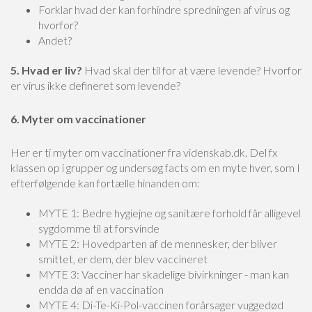
Forklar hvad der kan forhindre spredningen af virus og
hvorfor?
Andet?
5. Hvad er liv?
Hvad skal der til for at være levende? Hvorfor
er virus ikke defineret som levende?
6. Myter om vaccinationer
Her er ti myter om vaccinationer fra videnskab.dk. Del fx
klassen op i grupper og undersøg facts om en myte hver, som I
efterfølgende kan fortælle hinanden om:
MYTE 1: Bedre hygiejne og sanitære forhold får alligevel
sygdomme til at forsvinde
MYTE 2: Hovedparten af de mennesker, der bliver
smittet, er dem, der blev vaccineret
MYTE 3: Vacciner har skadelige bivirkninger - man kan
endda dø af en vaccination
MYTE 4: Di-Te-Ki-Pol-vaccinen forårsager vuggedød