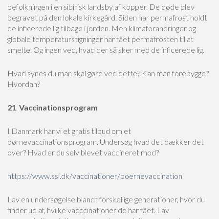
befolkningen i en sibirisk landsby af kopper. De døde blev
begravet på den lokale kirkegård. Siden har permafrost holdt
de inficerede lig tilbage i jorden. Men klimaforandringer og
globale temperaturstigninger har fået permafrosten til at
smelte. Og ingen ved, hvad der så sker med de inficerede lig.
Hvad synes du man skal gøre ved dette? Kan man forebygge?
Hvordan?
21
.
Vaccinationsprogram
I Danmark har vi et gratis tilbud om et
børnevaccinationsprogram. Undersøg hvad det dækker det
over? Hvad er du selv blevet vaccineret mod?
https://www.ssi.dk/vaccinationer/boernevaccination
Lav en undersøgelse blandt forskellige generationer, hvor du
finder ud af, hvilke vacccinationer de har fået. Lav