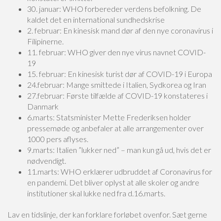
30. januar: WHO forbereder verdens befolkning. De
kaldet det en international sundhedskrise
2. februar: En kinesisk mand dør af den nye coronavirus i
Filipinerne.
11. februar: WHO giver den nye virus navnet COVID-
19
15. februar: En kinesisk turist dør af COVID-19 i Europa
24.februar: Mange smittede i Italien, Sydkorea og Iran
27.februar: Første tilfælde af COVID-19 konstateres i
Danmark
6.marts: Statsminister Mette Frederiksen holder
pressemøde og anbefaler at alle arrangementer over
1000 pers aflyses.
9.marts: Italien ”lukker ned” – man kun gå ud, hvis det er
nødvendigt.
11.marts: WHO erklærer udbruddet af Coronavirus for
en pandemi. Det bliver oplyst at alle skoler og andre
institutioner skal lukke ned fra d.16.marts.
Lav en tidslinje, der kan forklare forløbet ovenfor. Sæt gerne