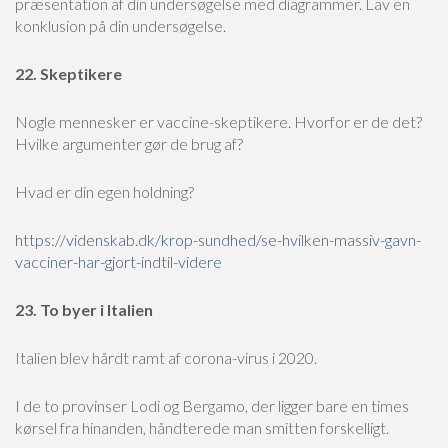
præsentation af din undersøgelse med diagrammer. Lav en
konklusion på din undersøgelse.
22. Skeptikere
Nogle mennesker er vaccine-skeptikere. Hvorfor er de det?
Hvilke argumenter gør de brug af?
Hvad er din egen holdning?
https://videnskab.dk/krop-sundhed/se-hvilken-massiv-gavn-
vacciner-har-gjort-indtil-videre
23. To byer i Italien
Italien blev hårdt ramt af corona-virus i 2020.
I de to provinser Lodi og Bergamo, der ligger bare en times
kørsel fra hinanden, håndterede man smitten forskelligt.