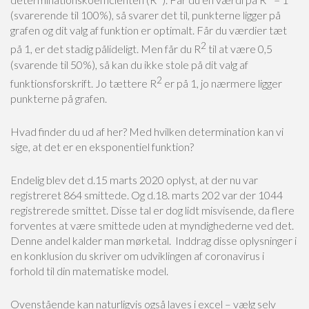
(svarerende til 100%), så svarer det til, punkterne ligger på
grafen og dit valg af funktion er optimalt. Får du værdier tæt
2
på 1, er det stadig pålideligt. Men får du R
til at være 0,5
(svarende til 50%), så kan du ikke stole på dit valg af
2
funktionsforskrift. Jo tættere R
er på 1, jo nærmere ligger
punkterne på grafen.
Hvad finder du ud af her? Med hvilken determination kan vi
sige, at det er en eksponentiel funktion?
Endelig blev det d.15 marts 2020 oplyst, at der nu var
registreret 864 smittede. Og d.18. marts 202 var der 1044
registrerede smittet. Disse tal er dog lidt misvisende, da flere
forventes at være smittede uden at myndighederne ved det.
Denne andel kalder man mørketal. Inddrag disse oplysninger i
en konklusion du skriver om udviklingen af coronavirus i
forhold til din matematiske model.
Ovenstående kan naturligvis også laves i excel – vælg selv