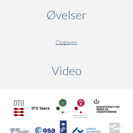
Øvelser
Opgaver
Video
(active ta