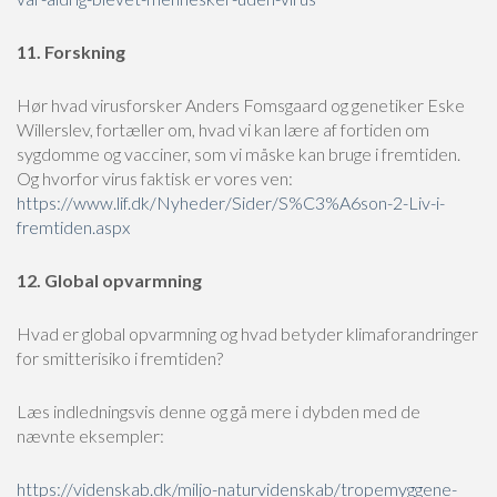
11. Forskning
Hør hvad virusforsker Anders Fomsgaard og genetiker Eske
Willerslev, fortæller om, hvad vi kan lære af fortiden om
sygdomme og vacciner, som vi måske kan bruge i fremtiden.
Og hvorfor virus faktisk er vores ven:
https://www.lif.dk/Nyheder/Sider/S%C3%A6son-2-Liv-i-
fremtiden.aspx
12. Global opvarmning
Hvad er global opvarmning og hvad betyder klimaforandringer
for smitterisiko i fremtiden?
Læs indledningsvis denne og gå mere i dybden med de
nævnte eksempler:
https://videnskab.dk/miljo-naturvidenskab/tropemyggene-