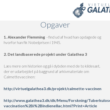
Skip to main content
Opgaver
1. Alexander Flemming
- find ud af hvad han opdagede og
hvorfor han fik Nobelprisen i 1945.
2. Det landbaserede projekt under Galathea 3
Læs mere om historien og gå i dybden med de to kildesæt,
der er udarbejdet på baggrund af arkivmateriale om
Calmettevaccinen:
http://virtuelgalathea3.dk/projekt/calmette-vaccinen
http://www.galathea3.dk/dk/Menu/Forskning/Tuberk
vaccination%2Bi%2BIndiene8ac.html?Print=Article