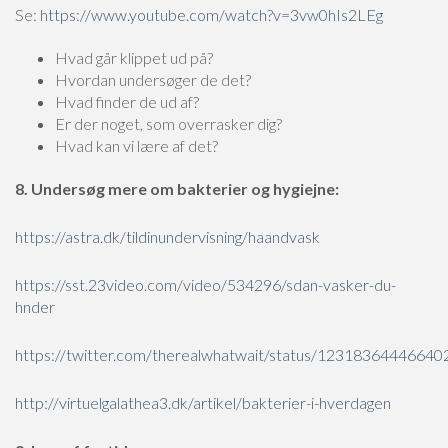
Se:
https://www.youtube.com/watch?v=3vw0hIs2LEg
Hvad går klippet ud på?
Hvordan undersøger de det?
Hvad finder de ud af?
Er der noget, som overrasker dig?
Hvad kan vi lære af det?
8. Undersøg mere om bakterier og hygiejne:
https://astra.dk/tildinundervisning/haandvask
https://sst.23video.com/video/534296/sdan-vasker-du-
hnder
https://twitter.com/therealwhatwait/status/1231836444664
http://virtuelgalathea3.dk/artikel/bakterier-i-hverdagen