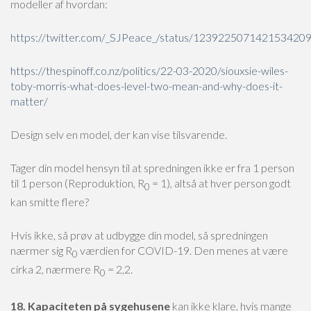
modeller af hvordan:
https://twitter.com/_SJPeace_/status/123922507142153420
https://thespinoff.co.nz/politics/22-03-2020/siouxsie-wiles-
toby-morris-what-does-level-two-mean-and-why-does-it-
matter/
Design selv en model, der kan vise tilsvarende.
Tager din model hensyn til at spredningen ikke er fra 1 person
til 1 person (Reproduktion, R
= 1), altså at hver person godt
0
kan smitte flere?
Hvis ikke, så prøv at udbygge din model, så spredningen
nærmer sig R
værdien for COVID-19. Den menes at være
0
cirka 2, nærmere R
= 2,2.
0
18. Kapaciteten på sygehusene
kan ikke klare, hvis mange