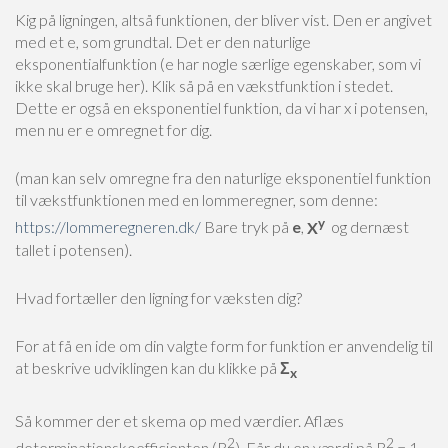
Kig på ligningen, altså funktionen, der bliver vist. Den er angivet
med et e, som grundtal. Det er den naturlige
eksponentialfunktion (e har nogle særlige egenskaber, som vi
ikke skal bruge her). Klik så på en vækstfunktion i stedet.
Dette er også en eksponentiel funktion, da vi har x i potensen,
men nu er e omregnet for dig.
(man kan selv omregne fra den naturlige eksponentiel funktion
til vækstfunktionen med en lommeregner, som denne:
y
https://lommeregneren.dk/
Bare tryk på
e
,
X
og dernæst
tallet i potensen).
Hvad fortæller den ligning for væksten dig?
For at få en ide om din valgte form for funktion er anvendelig til
at beskrive udviklingen kan du klikke på
Σ
x
Så kommer der et skema op med værdier. Aflæs
2
2
determinationskoefficienten (R
). Får du en værdi på R
= 1