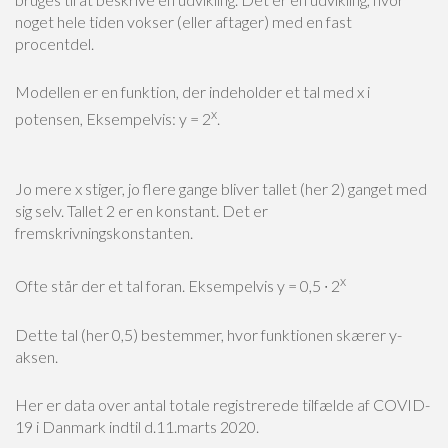
noget hele tiden vokser (eller aftager) med en fast
procentdel.
Modellen er en funktion, der indeholder et tal med x i
x
potensen, Eksempelvis: y = 2
.
Jo mere x stiger, jo flere gange bliver tallet (her 2) ganget med
sig selv. Tallet 2 er en konstant. Det er
fremskrivningskonstanten.
x
Ofte står der et tal foran. Eksempelvis y = 0,5 ∙ 2
Dette tal (her 0,5) bestemmer, hvor funktionen skærer y-
aksen.
Her er data over antal totale registrerede tilfælde af COVID-
19 i Danmark indtil d.11.marts 2020.