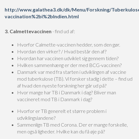
http://www.galathea3.dk/dk/Menu/Forskning/Tuberk
vaccination%2bi%2bIndien.html
3. Calmettevaccinen
- find ud af:
Hvorfor Calmette-vaccinen hedder, som den gør.
Hvordan den virker? / Hvad består den af?
Hvordan har vaccinen udviklet sig gennem tiden?
Hvilken sammenhæng er der med BCG-vaccinen?
Danmark var med fra starten i udviklingen af vaccine
mod tuberkulose (TB). Vi forsker stadig i dette – find ud
af hvad den nyeste forskning her går ud på?
Hvor mange har TB i Danmark i dag? Bliver man
vaccineret mod TB i Danmark i dag?
Hvorfor er TB generelt et større problem i
udviklingslandene?
Sammenlign TB med Corona. Der er mange forskelle,
men også ligheder. Hvilke kan du få øje på?