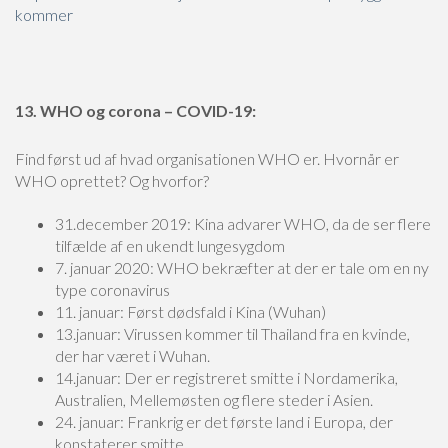
kommer
13. WHO og corona – COVID-19:
Find først ud af hvad organisationen WHO er. Hvornår er
WHO oprettet? Og hvorfor?
31.december 2019: Kina advarer WHO, da de ser flere
tilfælde af en ukendt lungesygdom
7. januar 2020: WHO bekræfter at der er tale om en ny
type coronavirus
11. januar: Først dødsfald i Kina (Wuhan)
13.januar: Virussen kommer til Thailand fra en kvinde,
der har været i Wuhan.
14.januar: Der er registreret smitte i Nordamerika,
Australien, Mellemøsten og flere steder i Asien.
24. januar: Frankrig er det første land i Europa, der
konstaterer smitte.