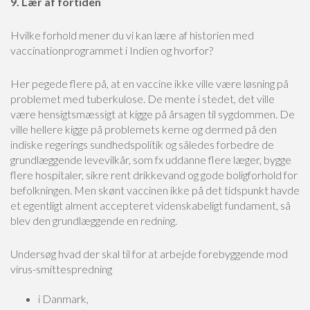
9. Lær af fortiden
Hvilke forhold mener du vi kan lære af historien med
vaccinationprogrammet i Indien og hvorfor?
Her pegede flere på, at en vaccine ikke ville være løsning på
problemet med tuberkulose. De mente i stedet, det ville
være hensigtsmæssigt at kigge på årsagen til sygdommen. De
ville hellere kigge på problemets kerne og dermed på den
indiske regerings sundhedspolitik og således forbedre de
grundlæggende levevilkår, som fx uddanne flere læger, bygge
flere hospitaler, sikre rent drikkevand og gode boligforhold for
befolkningen. Men skønt vaccinen ikke på det tidspunkt havde
et egentligt alment accepteret videnskabeligt fundament, så
blev den grundlæggende en redning.
Undersøg hvad der skal til for at arbejde forebyggende mod
virus-smittespredning
i Danmark,