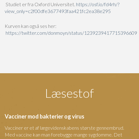
Studiet er fra Oxford Universitet.
https://osf.io/fd4rh/?
view_only=c2f00dfe3677493faa421fc2ea38e295
Kurven kan også ses her:
https://twitter.com/donmoyn/status/1239239417715396609
Læsestof
Vacciner mod bakterier og virus
Vacciner er et af lægevidenskabens største gennembrud.
Med vaccine kan man forebygge mange sygdomme. Det