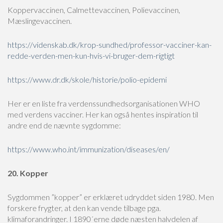
Koppervaccinen, Calmettevaccinen, Polievaccinen,
Mæslingevaccinen.
https://videnskab.dk/krop-sundhed/professor-vacciner-kan-
redde-verden-men-kun-hvis-vi-bruger-dem-rigtigt
https://www.dr.dk/skole/historie/polio-epidemi
Her er en liste fra verdenssundhedsorganisationen WHO
med verdens vacciner. Her kan også hentes inspiration til
andre end de nævnte sygdomme:
https://www.who.int/immunization/diseases/en/
20. Kopper
Sygdommen ”kopper” er erklæret udryddet siden 1980. Men
forskere frygter, at den kan vende tilbage pga.
klimaforandringer. I 1890´erne døde næsten halvdelen af