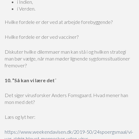
i Indien,
i Verden.
Hvilke fordele er der ved at arbejde forebyggende?
Hvilke fordele er der ved vacciner?
Diskuter hvilke dilemmaer man kan stå i og hvilken strategi
man bør vælge, når man møder lignende sygdomssituationer
fremover?
10. ”Så kan vi lære det
”
Det siger virusforsker Anders Fomsgaard. Hvad mener han
mon med det?
Læs og lyt her:
https://www.weekendavisen.dk/2019-50/24spoergsmaal/vi-
var-aldrig-blevet-mennesker-uden-virus