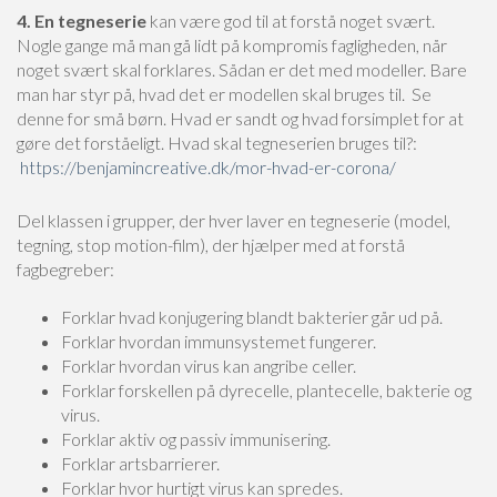
4. En tegneserie
kan være god til at forstå noget svært.
Nogle gange må man gå lidt på kompromis fagligheden, når
noget svært skal forklares. Sådan er det med modeller. Bare
man har styr på, hvad det er modellen skal bruges til. Se
denne for små børn. Hvad er sandt og hvad forsimplet for at
gøre det forståeligt. Hvad skal tegneserien bruges til?:
https://benjamincreative.dk/mor-hvad-er-corona/
Del klassen i grupper, der hver laver en tegneserie (model,
tegning, stop motion-film), der hjælper med at forstå
fagbegreber:
Forklar hvad konjugering blandt bakterier går ud på.
Forklar hvordan immunsystemet fungerer.
Forklar hvordan virus kan angribe celler.
Forklar forskellen på dyrecelle, plantecelle, bakterie og
virus.
Forklar aktiv og passiv immunisering.
Forklar artsbarrierer.
Forklar hvor hurtigt virus kan spredes.