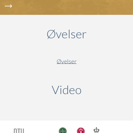
Øvelser
Øvelser
Video
(active ta