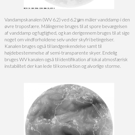
Vandampskanalen (WV 6.2) ved 6.2 μm måler vanddamp i den
øvre troposfære. Målingerne bruges til at spore bevægelsen
af vanddamp og fugtighed, og kan derigennem bruges til at sige
noget om vindforholdene selv under skyfri betingelser.
Kanalen bruges også til landgenkendelse samt til
højdebestemmelse af semi-transparente skyer. Endelig
bruges WV kanalen også til identifikation af lokal atmosfærisk
instabilitet der kan lede til konvektion og alvorlige storme.