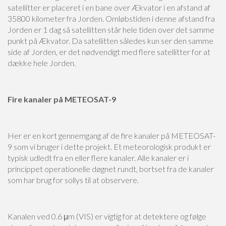
satellitter er placeret i en bane over Ækvator i en afstand af
35800 kilometer fra Jorden. Omløbstiden i denne afstand fra
Jorden er 1 dag så satellitten står hele tiden over det samme
punkt på Ækvator. Da satellitten således kun ser den samme
side af Jorden, er det nødvendigt med flere satellitter for at
dække hele Jorden.
Fire kanaler på METEOSAT-9
Her er en kort gennemgang af de fire kanaler på METEOSAT-
9 som vi bruger i dette projekt. Et meteorologisk produkt er
typisk udledt fra en eller flere kanaler. Alle kanaler er i
princippet operationelle døgnet rundt, bortset fra de kanaler
som har brug for sollys til at observere.
Kanalen ved 0.6 μm (VIS) er vigtig for at detektere og følge