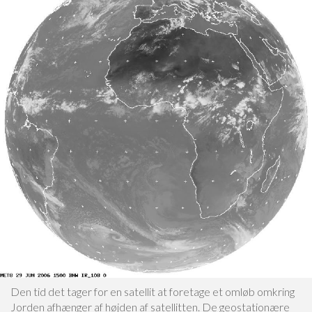
Den tid det tager for en satellit at foretage et omløb omkring
Jorden afhænger af højden af satellitten. De geostationære