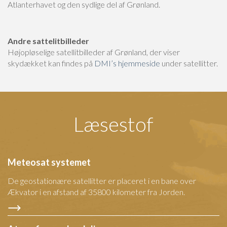
Atlanterhavet og den sydlige del af Grønland.
Andre sattelitbilleder
Højopløselige satellitbilleder af Grønland, der viser
skydækket kan findes på
DMI’s hjemmeside
under satellitter.
Læsestof
Meteosat systemet
De geostationære satellitter er placeret i en bane over
Ækvator i en afstand af 35800 kilometer fra Jorden.