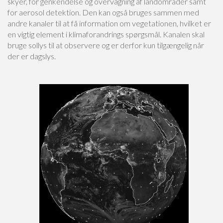
skyer, for genkendelse og overvågning af landområder samt
for aerosol detektion. Den kan også bruges sammen med
andre kanaler til at få information om vegetationen, hvilket er
en vigtig element i klimaforandrings spørgsmål. Kanalen skal
bruge sollys til at observere og er derfor kun tilgængelig når
der er dagslys.