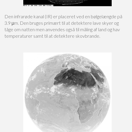
Den infrarøde kanal (IR) er placeret ved en bølgelængde på
3.9 μm. Den bruges primært til at detektere lave skyer og
tåge om natten men anvendes også til måling af land og hav
temperaturer samt til at detektere skovbrande.