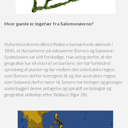
Hvor gamle er ingefær fra Salomonøerne?
Naturhistorikeren Alfred Wallace bemærkede allerede i
1845, at dyrearterne på naboøerne Borneo og Sulawesi i
Sydøstasien var vidt forskellige. Han antog derfor, at der
geografisk har eksisteret en barriere, der har forhindret
spredning af planter og dyr mellem den orientalske region,
som Borneo derfor henregnes til, og den australske region,
som Sulawesi derfor hører til. Senere har biologer og geologer
underbygget denne antagelse og opkaldt en biologisk og
geografisk skillelinje efter Wallace (figur 28).