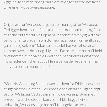
kigge på. Men man er dog enige om at øriget øst for Wallaces
Linje er en vigtig overgangszone.
Øriget øst for Wallaces Linje kalder man også for Wallacea.
Det ligger hvor to kontinentalplader støder sammen, og flere
af øerne er først dukket op af havet for relativt nylig. Arterne
på kontinentalpladen, som Borneo ligger på er formentlig ret
gammel, og selvom Makassar-strædet har været svær at
komme over, er det af og til lykkes. De arter, der har haft held
til at komme over på en ø i Wallacea, har fundet uudnyttede
muligheder og nicher at udvikle sig på, og derved mener man
at nye arter har kunnet opstå.
Både Ny Guinea og Salomonøerne - hvorfra DNA-prøverne
af ingefær fra Galathea 3 ekspeditionen er taget - ligger langt
øst for Wallacea. Ved at sammenholde vores prøver med
prøver fra andre steder, kan vi snart klarlægge hvilken
betydning Wallaces Linje har haft for ingefærarternes