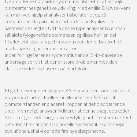
Den moderne botaniske systematik tilstræber at afspejle
plantearternes genetiske udvikling. Med en lille DNA sekvens
kan man ved hjælp af analyser i laboratoriet og på
computeren klargøre hvilke arter der sandsynligvis er
nærmest beslægtet. Ud fra denne type analyser laver man
såkaldte fylogenetiske stamtræer, og disse har i en del
tilfælde vist sig at afvige fra stamtræer, der er baseret på
morfologiske ligheder mellem arter.
Inden for ingefærenes systematik har de DNA-baserede
undersøgelser vist, at der er store problemer med den
klassiske inddeling baseret på morfologi.
Et godt eksempel er slægten
Alpinia
som den røde ingefær
A.
purpurata
tilhører. Fælles for alle arter af
Alpinia
er at
blomsterstanden er placeret i toppen af det bladbærende
skud. Men nylige analyser indikerer at denne slægt optræder
5 forskellige steder i ingefærenes fylogenetiske stamtræ. Det
betyder, at for at den traditionelle systematik skal afspejle
evolutionen, skal vi oprette fire nye slægtsnavne.