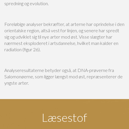
spredning og evolution.
Foreløbige analyser bekræfter, at arterne har oprindelse i den
orientalske region, altså vest for linjen, og senere har spredt
sig og udviklet sig til nye arter mod øst. Visse slægter har
nærmest eksploderet i artsdannelse, hvilket man kalder en
radiation (figur 26).
Analyseresultaterne betyder også, at DNA-prøverne fra
Salomonøerne, som ligger længst mod øst, repræsenterer de
yngste arter.
Læsestof