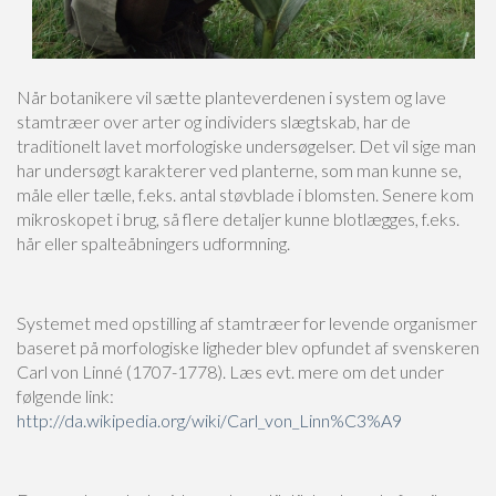
Når botanikere vil sætte planteverdenen i system og lave
stamtræer over arter og individers slægtskab, har de
traditionelt lavet morfologiske undersøgelser. Det vil sige man
har undersøgt karakterer ved planterne, som man kunne se,
måle eller tælle, f.eks. antal støvblade i blomsten. Senere kom
mikroskopet i brug, så flere detaljer kunne blotlægges, f.eks.
hår eller spalteåbningers udformning.
Systemet med opstilling af stamtræer for levende organismer
baseret på morfologiske ligheder blev opfundet af svenskeren
Carl von Linné (1707-1778). Læs evt. mere om det under
følgende link:
http://da.wikipedia.org/wiki/Carl_von_Linn%C3%A9