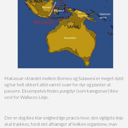
Makassar-strædet mellem Borneo og Sulawesi er meget dybt
og har helt sikkert altid været svær for dyr og planter at
passere. Eksempelvis findes pungdyr (som kænguruer) ikke
vest for Wallaces Linje.
Der er dog ikke klar enighed lige præcis hvor, den vigtigste linje
skal trækkes, fordi det afhænger af hvilken organisme, man