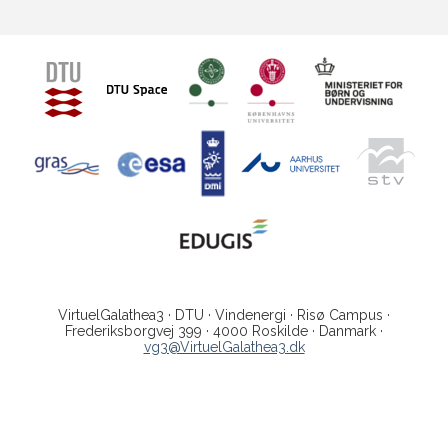
VirtuelGalathea3 · DTU · Vindenergi · Risø Campus ·
Frederiksborgvej 399 · 4000 Roskilde · Danmark ·
vg3@VirtuelGalathea3.dk