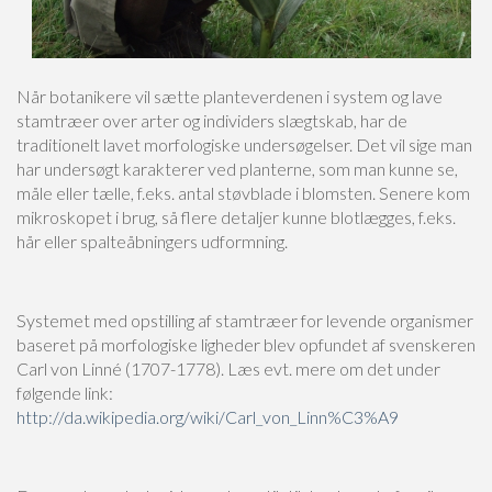
Når botanikere vil sætte planteverdenen i system og lave
stamtræer over arter og individers slægtskab, har de
traditionelt lavet morfologiske undersøgelser. Det vil sige man
har undersøgt karakterer ved planterne, som man kunne se,
måle eller tælle, f.eks. antal støvblade i blomsten. Senere kom
mikroskopet i brug, så flere detaljer kunne blotlægges, f.eks.
hår eller spalteåbningers udformning.
Systemet med opstilling af stamtræer for levende organismer
baseret på morfologiske ligheder blev opfundet af svenskeren
Carl von Linné (1707-1778). Læs evt. mere om det under
følgende link:
http://da.wikipedia.org/wiki/Carl_von_Linn%C3%A9