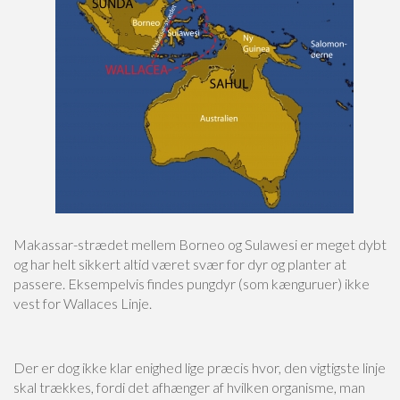
Makassar-strædet mellem Borneo og Sulawesi er meget dybt
og har helt sikkert altid været svær for dyr og planter at
passere. Eksempelvis findes pungdyr (som kænguruer) ikke
vest for Wallaces Linje.
Der er dog ikke klar enighed lige præcis hvor, den vigtigste linje
skal trækkes, fordi det afhænger af hvilken organisme, man