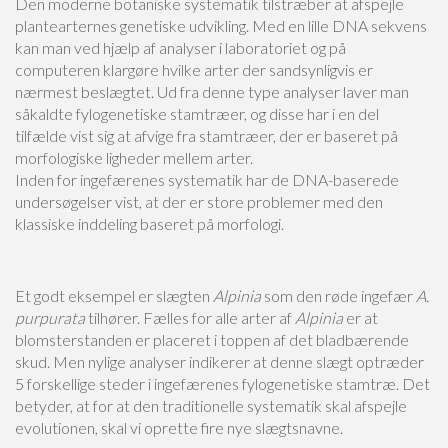
Den moderne botaniske systematik tilstræber at afspejle
plantearternes genetiske udvikling. Med en lille DNA sekvens
kan man ved hjælp af analyser i laboratoriet og på
computeren klargøre hvilke arter der sandsynligvis er
nærmest beslægtet. Ud fra denne type analyser laver man
såkaldte fylogenetiske stamtræer, og disse har i en del
tilfælde vist sig at afvige fra stamtræer, der er baseret på
morfologiske ligheder mellem arter.
Inden for ingefærenes systematik har de DNA-baserede
undersøgelser vist, at der er store problemer med den
klassiske inddeling baseret på morfologi.
Et godt eksempel er slægten
Alpinia
som den røde ingefær
A.
purpurata
tilhører. Fælles for alle arter af
Alpinia
er at
blomsterstanden er placeret i toppen af det bladbærende
skud. Men nylige analyser indikerer at denne slægt optræder
5 forskellige steder i ingefærenes fylogenetiske stamtræ. Det
betyder, at for at den traditionelle systematik skal afspejle
evolutionen, skal vi oprette fire nye slægtsnavne.