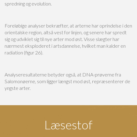
spredning og evolution.
Foreløbige analyser bekræfter, at arterne har oprindelse i den
orientalske region, altså vest for linjen, og senere har spredt
sig og udviklet sig til nye arter mod øst. Visse slægter har
nærmest eksploderet i artsdannelse, hvilket man kalder en
radiation (figur 26).
Analyseresultaterne betyder også, at DNA-prøverne fra
Salomonøerne, som ligger længst mod øst, repræsenterer de
yngste arter.
Læsestof