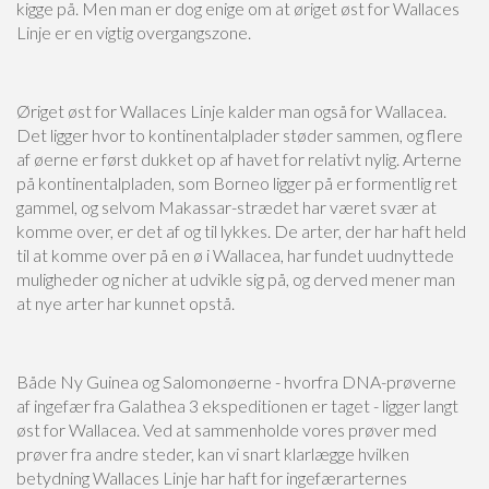
kigge på. Men man er dog enige om at øriget øst for Wallaces
Linje er en vigtig overgangszone.
Øriget øst for Wallaces Linje kalder man også for Wallacea.
Det ligger hvor to kontinentalplader støder sammen, og flere
af øerne er først dukket op af havet for relativt nylig. Arterne
på kontinentalpladen, som Borneo ligger på er formentlig ret
gammel, og selvom Makassar-strædet har været svær at
komme over, er det af og til lykkes. De arter, der har haft held
til at komme over på en ø i Wallacea, har fundet uudnyttede
muligheder og nicher at udvikle sig på, og derved mener man
at nye arter har kunnet opstå.
Både Ny Guinea og Salomonøerne - hvorfra DNA-prøverne
af ingefær fra Galathea 3 ekspeditionen er taget - ligger langt
øst for Wallacea. Ved at sammenholde vores prøver med
prøver fra andre steder, kan vi snart klarlægge hvilken
betydning Wallaces Linje har haft for ingefærarternes