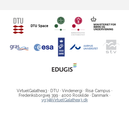
VirtuelGalathea3 · DTU · Vindenergi · Risø Campus ·
Frederiksborgvej 399 · 4000 Roskilde · Danmark ·
vg3@VirtuelGalathea3.dk