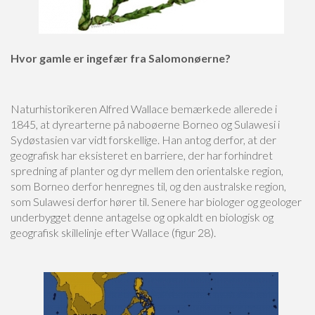
Hvor gamle er ingefær fra Salomonøerne?
Naturhistorikeren Alfred Wallace bemærkede allerede i
1845, at dyrearterne på naboøerne Borneo og Sulawesi i
Sydøstasien var vidt forskellige. Han antog derfor, at der
geografisk har eksisteret en barriere, der har forhindret
spredning af planter og dyr mellem den orientalske region,
som Borneo derfor henregnes til, og den australske region,
som Sulawesi derfor hører til. Senere har biologer og geologer
underbygget denne antagelse og opkaldt en biologisk og
geografisk skillelinje efter Wallace (figur 28).