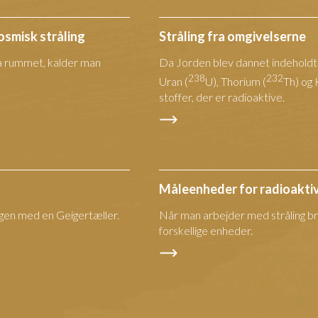
osmisk stråling
Stråling fra omgivelserne
ra rummet, kalder man
Da Jorden blev dannet indehold
238
232
Uran (
U), Thorium (
Th) og 
stoffer, der er radioaktive.
Måleenheder for radioaktiv
ngen med en Geigertæller.
Når man arbejder med stråling br
forskellige enheder.