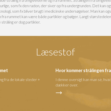
de stråling fra omgivelserne og fra rummet. Strålingen fra omgivel
urlige, som fx den radon, der siver op fra undergrunden. Det kan o
knologi, som fx bliver brugt i medicinske undersøgelser. Man kan ogs
n fra rummet kan være både partikler og bølger. Langt størstedelen
stråling er dog partikler.
Læsestof
ummet
Hvor kommer strålingen fra
ng fra de lokale steder +
I denne oversigt kan man se, hva
dækker over.