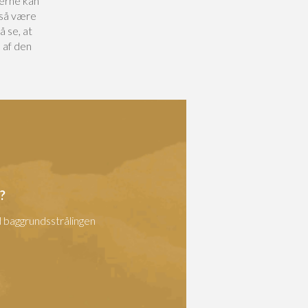
serne kan
gså være
å se, at
 af den
?
d baggrundsstrålingen