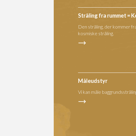
Stråling fra rummet = K
Den stråling, der kommer f
kosmiske stråling.
Måleudstyr
Vi kan måle baggrundsstråli