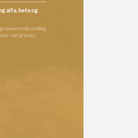
ng alfa, beta og
s ioniserende stråling
aver i det græske