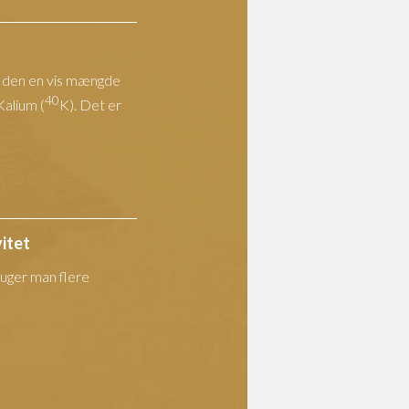
t den en vis mængde
40
Kalium (
K). Det er
itet
uger man flere