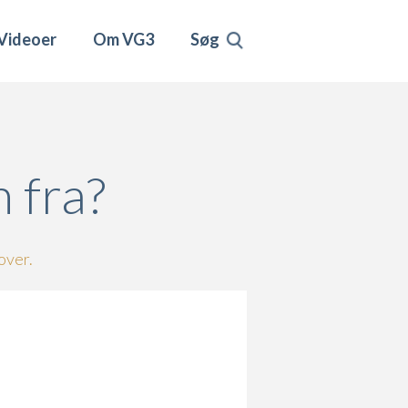
Videoer
Om VG3
Søg
 fra?
over.