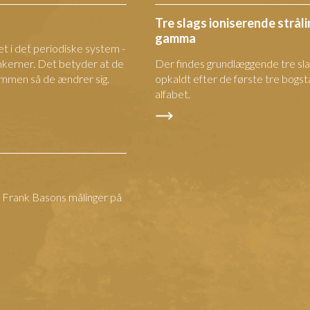
Tre slags ioniserende stråli
gamma
t i det periodiske system -
omkerner. Det betyder at de
Der findes grundlæggende tre slag
ammen så de ændrer sig.
opkaldt efter de første tre bogst
alfabet.
 Frank Basons målinger på