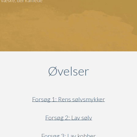
en væske, der kan lede
Øvelser
Forsøg 1: Rens sølvsmykker
Forsøg 2: Lav sølv
Forsøg 3: Lav kobber