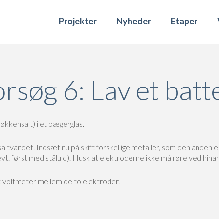
Projekter
Nyheder
Etaper
rsøg 6: Lav et batt
kkensalt) i et bægerglas.
ltvandet. Indsæt nu på skift forskellige metaller, som den anden ele
evt. først med ståluld). Husk at elektroderne ikke må røre ved hina
t voltmeter mellem de to elektroder.