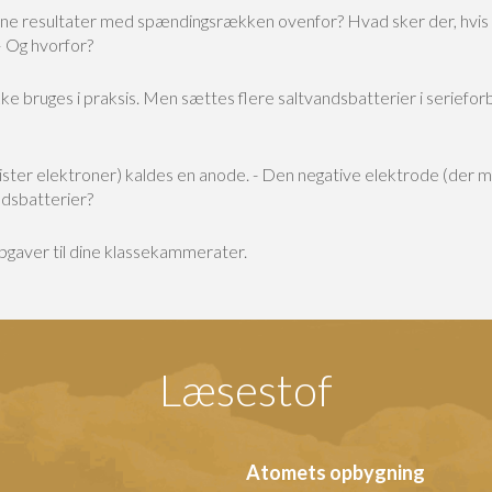
ne resultater med spændingsrækken ovenfor?
Hvad sker der, hvis
– Og hvorfor?
 ikke bruges i praksis. Men sættes flere saltvandsbatterier i seriefor
ster elektroner) kaldes en anode.
- Den negative elektrode (der m
ndsbatterier?
 opgaver til dine klassekammerater.
Læsestof
Atomets opbygning