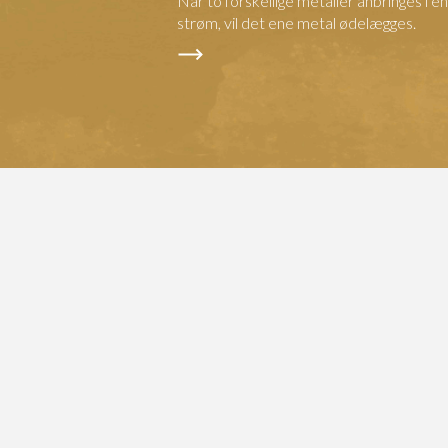
Når to forskellige metaller anbringes i 
strøm, vil det ene metal ødelægges.