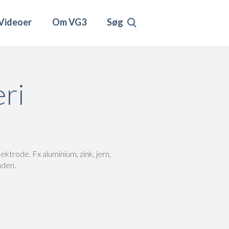
Videoer
Om VG3
Søg
eri
ktrode. Fx aluminium, zink, jern,
nden.