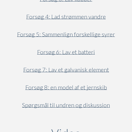
Forsøg 4: Lad strømmen vandre
Forsøg 5: Sammenlign forskellige syrer
Forsøg 6: Lav et batteri
Forsøg 7: Lav et galvanisk element
Forsøg 8: en model af et jernskib
Spørgsmål til undren og diskussion