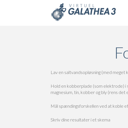
Skip to main content
Fo
Lav en saltvandsopløsning (med meget kø
Hold en kobberplade (som elektrode) i sa
magnesium, tin, kobber og bly (rens det 
Mål spændingsforskellen ved at koble e
Skriv dine resultater i et skema