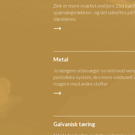
Zink er mere reaktivt end jern. Det kan
spændingsrækken - og det udnyttes på f
Vædderen.
Metal
Jo længere vi bevæger os ned mod venst
periodiske system, des mere voldsomt v
reagere med andre stoffer
Galvanisk tæring