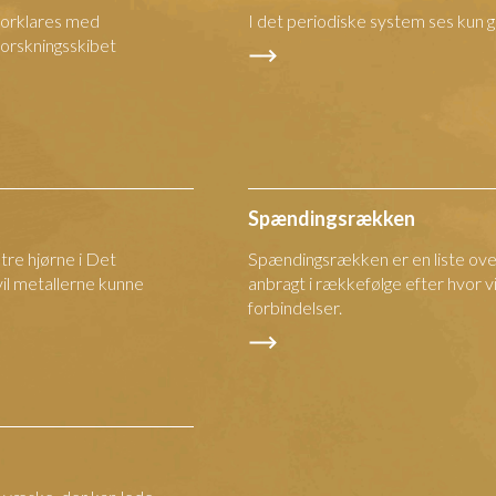
 forklares med
I det periodiske system ses kun g
orskningsskibet
Spændingsrækken
re hjørne i Det
Spændingsrækken er en liste over
il metallerne kunne
anbragt i rækkefølge efter hvor vil
forbindelser.