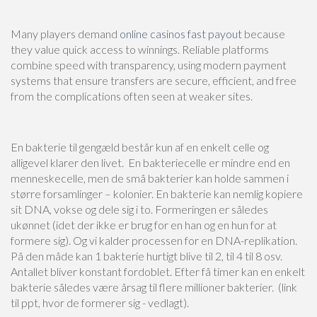
Many players demand
online casinos fast payout
because
they value quick access to winnings. Reliable platforms
combine speed with transparency, using modern payment
systems that ensure transfers are secure, efficient, and free
from the complications often seen at weaker sites.
En bakterie til gengæld består kun af en enkelt celle og
alligevel klarer den livet. En bakteriecelle er mindre end en
menneskecelle, men de små bakterier kan holde sammen i
større forsamlinger – kolonier. En bakterie kan nemlig kopiere
sit DNA, vokse og dele sig i to. Formeringen er således
ukønnet (idet der ikke er brug for en han og en hun for at
formere sig). Og vi kalder processen for en DNA-replikation.
På den måde kan 1 bakterie hurtigt blive til 2, til 4 til 8 osv.
Antallet bliver konstant fordoblet. Efter få timer kan en enkelt
bakterie således være årsag til flere millioner bakterier. (link
til ppt, hvor de formerer sig - vedlagt).