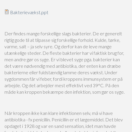
Bakterievækst.ppt
Der findes mange forskellige slags bakterier. De er generelt
rigtig gode til at tilpasse sig forskellige forhold. Kulde, tørke,
varme, salt – ja selv syre. Og derfor kan de leve mange
utænkelige steder. De fleste bakterier har vi faktisk brug for,
men andre gør os syge. Er vi blevet syge pga. bakterier kan
det være nødvendig med antibiotika, der enten kan dræbe
bakterierne eller fuldstændig lamme deres vækst. Under
sygdommen får vi feber, fordi kroppens immunsystem er på
arbejde. Og det arbejder mest effektivt ved 39°C. På den
måde kan kroppen bekæmpe den infektion, som gør os syge.
Når kroppen ikke kan klare infektionen selv, må vi have
antibiotika - fx penicillin. Penicillin er et lægemiddel. Det blev
opdaget i 1928 og var en sand sensation, idet man havde