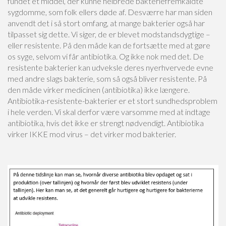
fundet et middel, der kunne helbrede bakteriefremkaldte
sygdomme, som folk ellers døde af. Desværre har man siden
anvendt det i så stort omfang, at mange bakterier også har
tilpasset sig dette. Vi siger, de er blevet modstandsdygtige –
eller resistente. På den måde kan de fortsætte med at gøre
os syge, selvom vi får antibiotika. Og ikke nok med det. De
resistente bakterier kan udveksle deres nyerhvervede evne
med andre slags bakterie, som så også bliver resistente. På
den måde virker medicinen (antibiotika) ikke længere.
Antibiotika-resistente-bakterier er et stort sundhedsproblem
i hele verden. Vi skal derfor være varsomme med at indtage
antibiotika, hvis det ikke er strengt nødvendigt. Antibiotika
virker IKKE mod virus – det virker mod bakterier.