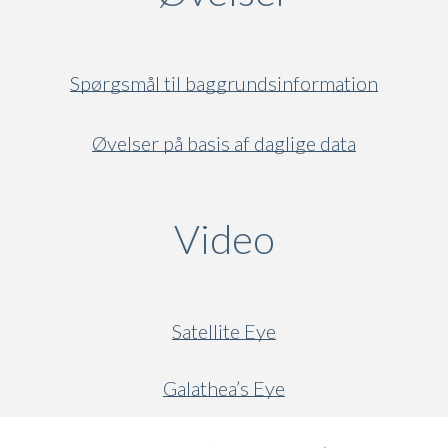
Spørgsmål til baggrundsinformation
Øvelser på basis af daglige data
Video
(active ta
Satellite Eye
Galathea’s Eye