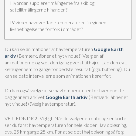
Hvordan supplerer målingerne fra skib og
satellitmålingerne hinanden?
Påvirker havoverfladetemperaturen i regionen
livsbetingelserne for folk i området?
Du kan se animationer af havtemperaturen
Google Earth
arkiv
(Bemærk, åbner et nyt vindue!)
Vælg en af
animationerne og sæt den igang øverst til højre. Lad den evt.
køre igennem to gange for bedste resultat (pga. buffering). Du
kan se dato intervallerne som animationen kører for.
Du kan også vælge at se havtemperaturen for hver eneste
dag gennem arkivet
Google Earth arkiv
(Bemærk, åbner et
nyt vindue!)
(Vælg havtemperatur).
VEJLEDNING!! Vigtigt.
Når du vælger en dato og ser kortet
ser du først havtemperaturen for hele kloden i lav opløsning,
dvs. 25 km gange 25 km. For at se det i høj opløsning så følg