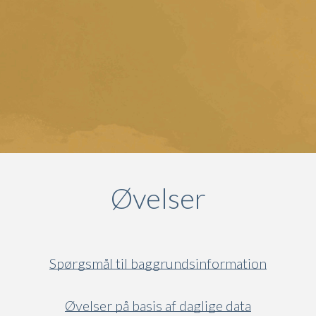
Øvelser
Spørgsmål til baggrundsinformation
Øvelser på basis af daglige data