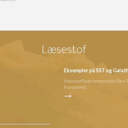
Læsestof
Eksempler på SST og Galat
Havoverflade temperatur (Sea S
fra rummet.