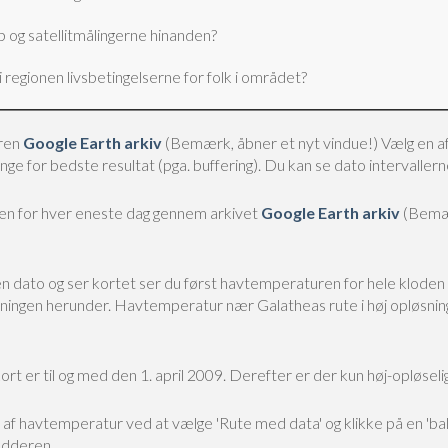
 og satellitmålingerne hinanden?
egionen livsbetingelserne for folk i området?
uren
Google Earth arkiv
(Bemærk, åbner et nyt vindue!)
Vælg en af
ange for bedste resultat (pga. buffering). Du kan se dato intervalle
en for hver eneste dag gennem arkivet
Google Earth arkiv
(Bemær
 dato og ser kortet ser du først havtemperaturen for hele kloden i
jledningen herunder. Havtemperatur nær Galatheas rute i høj opløsni
rt er til og med den 1. april 2009. Derefter er der kun høj-opløseli
 havtemperatur ved at vælge 'Rute med data' og klikke på en 'ballo
ædderen.