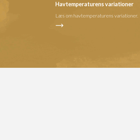
Havtemperaturens variationer
Læs om havtemperaturens variationer.