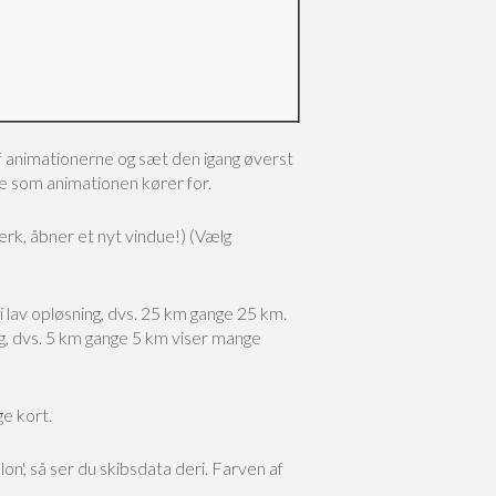
 animationerne og sæt den igang øverst
rne som animationen kører for.
k, åbner et nyt vindue!)
(Vælg
 lav opløsning, dvs. 25 km gange 25 km.
ng, dvs. 5 km gange 5 km viser mange
ge kort.
n', så ser du skibsdata deri. Farven af