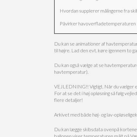
Hvordan supplerer målingerne fra skib
Påvirker havoverfladetemperaturen i r
Du kan se animationer af havtemperat
til højre. Lad den evt. køre igennem to g
Du kan også vælge at se havtemperatur
havtemperatur).
VEJLEDNING!! Vigtigt.
Når du vælger en
For at se det i høj opløsning så følg ve
flere detaljer!
Arkivet med både høj- og lav-opløseligeko
Du kan lægge skibsdata ovenpå kortene af
ballonen viser temperaturen målt på V