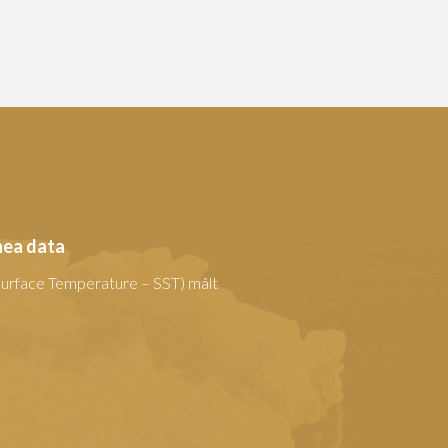
hea data
urface Temperature – SST) målt