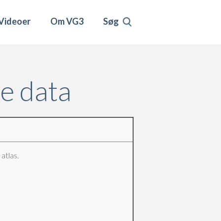
Videoer
Om VG3
Søg
ge data
atlas.