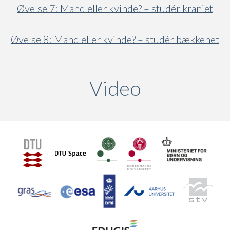
Øvelse 7: Mand eller kvinde? – studér kraniet
Øvelse 8: Mand eller kvinde? – studér bækkenet
Video
(active ta