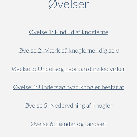
Øvelser
Øvelse 1: Find ud af knoglerne
Øvelse 2: Mærk på knoglerne i dig selv
Øvelse 3: Undersøg hvordan dine led virker
Øvelse 4: Undersøg hvad knogler består af
Øvelse 5: Nedbrydning af knogler
Øvelse 6: Tænder og tandsæt