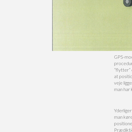
GPS-modt
procedur
”flytter
at positi
veje ligg
man har 
Yderlige
man køre
positione
Prædikti