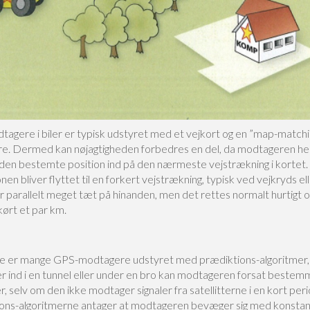
agere i biler er typisk udstyret med et vejkort og en ”map-matchi
e. Dermed kan nøjagtigheden forbedres en del, da modtageren hel
” den bestemte position ind på den nærmeste vejstrækning i kortet.
onen bliver flyttet til en forkert vejstrækning, typisk ved vejkryds ell
er parallelt meget tæt på hinanden, men det rettes normalt hurtigt 
kørt et par km.
re er mange GPS-modtagere udstyret med prædiktions-algoritmer, 
r ind i en tunnel eller under en bro kan modtageren forsat beste
r, selv om den ikke modtager signaler fra satellitterne i en kort per
ons-algoritmerne antager at modtageren bevæger sig med konstant