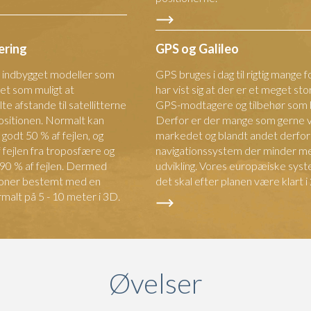
ering
GPS og Galileo
r indbygget modeller som
GPS bruges i dag til rigtig mange fo
get som muligt at
har vist sig at der er et meget st
e afstande til satellitterne
GPS-modtagere og tilbehør som b
ositionen. Normalt kan
Derfor er der mange som gerne vi
odt 50 % af fejlen, og
markedet og blandt andet derfor
 fejlen fra troposfære og
navigationssystem der minder 
 90 % af fejlen. Dermed
udvikling. Vores europæiske syst
itioner bestemt med en
det skal efter planen være klart i
alt på 5 - 10 meter i 3D.
Øvelser