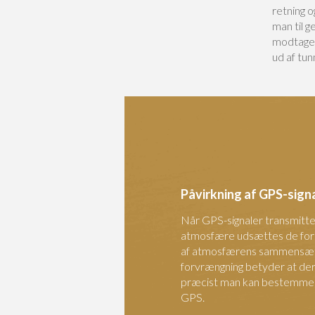
retning o
man til 
modtager
ud af tun
Påvirkning af GPS-sign
Når GPS-signaler transmitt
atmosfære udsættes de for 
af atmosfærens sammensætn
forvrængning betyder at der
præcist man kan bestemme p
GPS.