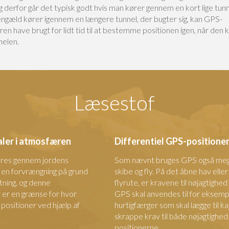
g derfor går det typisk godt hvis man kører gennem en kort lige tunn
gengæld kører igennem en længere tunnel, der bugter sig, kan GPS-
en have brugt for lidt tid til at bestemme positionen igen, når de
nelen.
Læsestof
aler i atmosfæren
Differentiel GPS-positione
eres gennem jordens
Som nævnt bruges GPS også meget
en forvrængning på grund
skibe og fly. På det åbne hav eller
ing, og denne
flyrute, er kravene til nøjagtighe
 er en grænse for hvor
GPS skal anvendes til for eksempel 
ositioner ved hjælp af
hurtigfærger som skal lægge til ka
skrappe krav til både nøjagtighed 
positionerne.