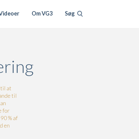
Videoer
Om VG3
Søg
ering
il at
nde til
kan
 for
 90 % af
d en