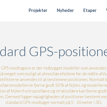
Projekter
Nyheder
Etaper
dard GPS-position
le GPS-modtagere er der indbygget modeller som anvendes t
 så meget som muligt at atmosfærefejlene før de målte afsta
tellitterne anvendes til at bestemme positionen. Normalt 
osfæremodellerne fjerne godt 50 % af fejlen, og modellerne
ion af fejlen fra troposfære og stratosfære kan fjerne godt
len. Dermed ligger nøjagtigheden af positioner bestemt me
standard GPS-modtager normalt på 5 - 10 meter i 3D.