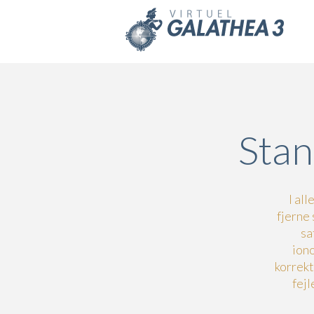
Skip to main content
Stan
I al
fjerne
sa
ion
korrekt
fej