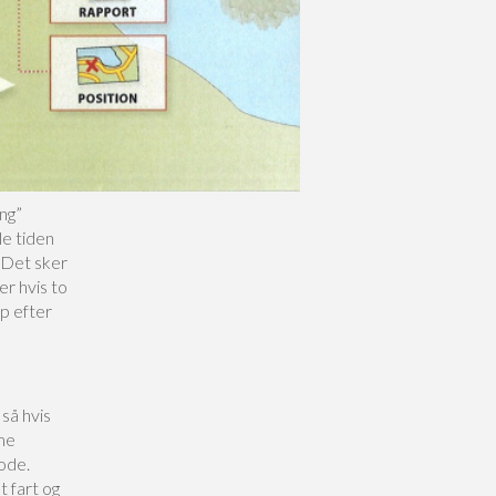
ng”
e tiden
 Det sker
er hvis to
op efter
så hvis
mme
iode.
 fart og