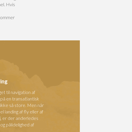
el. Hvis
n kommer
ring
 til navigation af
 på en transatlantisk
d ikke så store. Men når
landing af fly eller af
j, er der anderledes
og pålidelighed af