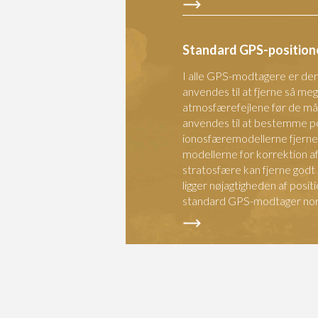
Standard GPS-position
I alle GPS-modtagere er de
anvendes til at fjerne så me
atmosfærefejlene før de målt
anvendes til at bestemme p
ionosfæremodellerne fjerne g
modellerne for korrektion af
stratosfære kan fjerne godt
ligger nøjagtigheden af pos
standard GPS-modtager norm