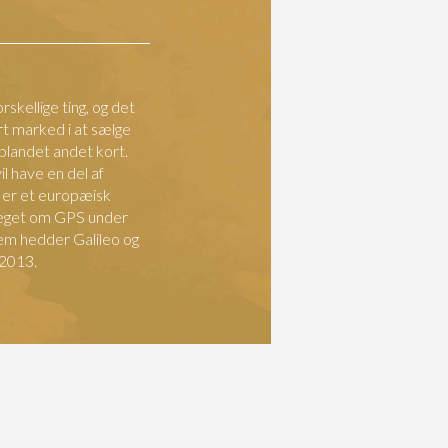
rskellige ting, og det
ort marked i at sælge
landet andet kort.
l have en del af
 er et europæisk
meget om GPS under
em hedder Galileo og
 2013.