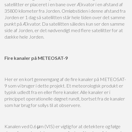
satellitter er placeret i en bane over Ækvator i en afstand af
35800 kilometer fra Jorden. Omløbstiden i denne afstand fra
Jorden er 1 dag så satellitten står hele tiden over det samme
punkt på Ækvator. Da satellitten således kun ser den samme
side af Jorden, er det nødvendigt med flere satellitter for at
dække hele Jorden.
Fire kanaler på METEOSAT-9
Her er en kort gennemgang af de fire kanaler på METEOSAT-
9 som vi bruger i dette projekt. Et meteorologisk produkt er
typisk udledt fra en eller flere kanaler. Alle kanaler er i
princippet operationelle døgnet rundt, bortset fra de kanaler
som har brug for sollys til at observere.
Kanalen ved 0.6 μm (VIS) er vigtig for at detektere og følge