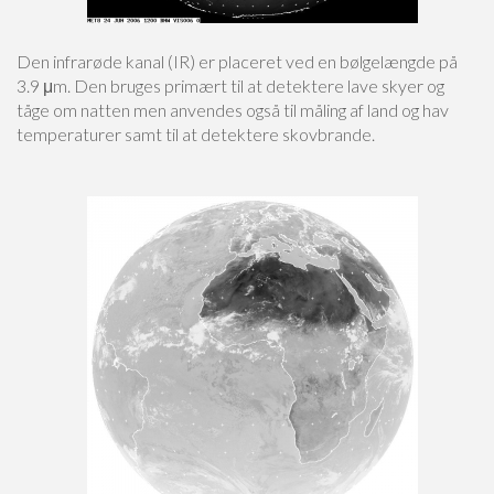
Den infrarøde kanal (IR) er placeret ved en bølgelængde på
3.9 μm. Den bruges primært til at detektere lave skyer og
tåge om natten men anvendes også til måling af land og hav
temperaturer samt til at detektere skovbrande.