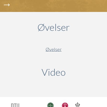
Øvelser
Øvelser
Video
(active ta