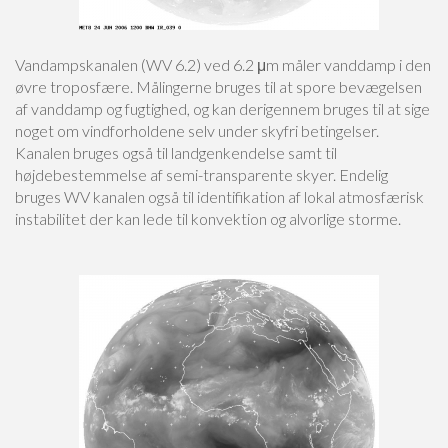
Vandampskanalen (WV 6.2) ved 6.2 μm måler vanddamp i den
øvre troposfære. Målingerne bruges til at spore bevægelsen
af vanddamp og fugtighed, og kan derigennem bruges til at sige
noget om vindforholdene selv under skyfri betingelser.
Kanalen bruges også til landgenkendelse samt til
højdebestemmelse af semi-transparente skyer. Endelig
bruges WV kanalen også til identifikation af lokal atmosfærisk
instabilitet der kan lede til konvektion og alvorlige storme.