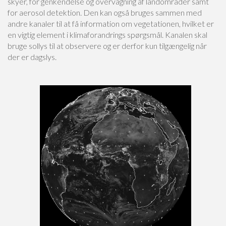
skyer, for genkendelse og overvågning af landområder samt
for aerosol detektion. Den kan også bruges sammen med
andre kanaler til at få information om vegetationen, hvilket er
en vigtig element i klimaforandrings spørgsmål. Kanalen skal
bruge sollys til at observere og er derfor kun tilgængelig når
der er dagslys.