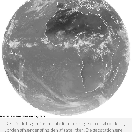
Den tid det tager for en satellit at foretage et omløb omkring
Jorden afhænger af højden af satellitten. De geostationære