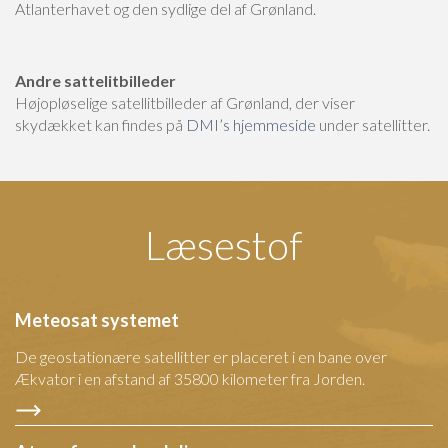
Atlanterhavet og den sydlige del af Grønland.
Andre sattelitbilleder
Højopløselige satellitbilleder af Grønland, der viser
skydækket kan findes på
DMI’s hjemmeside
under satellitter.
Læsestof
Meteosat systemet
De geostationære satellitter er placeret i en bane over
Ækvator i en afstand af 35800 kilometer fra Jorden.