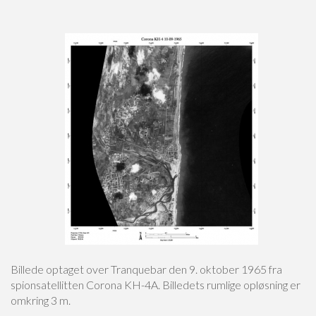
Billede optaget over Tranquebar den 9. oktober 1965 fra
spionsatellitten Corona KH-4A. Billedets rumlige opløsning er
omkring 3 m.