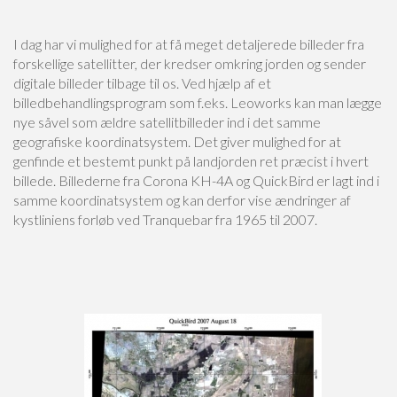
I dag har vi mulighed for at få meget detaljerede billeder fra
forskellige satellitter, der kredser omkring jorden og sender
digitale billeder tilbage til os. Ved hjælp af et
billedbehandlingsprogram som f.eks. Leoworks kan man lægge
nye såvel som ældre satellitbilleder ind i det samme
geografiske koordinatsystem. Det giver mulighed for at
genfinde et bestemt punkt på landjorden ret præcist i hvert
billede. Billederne fra Corona KH-4A og QuickBird er lagt ind i
samme koordinatsystem og kan derfor vise ændringer af
kystliniens forløb ved Tranquebar fra 1965 til 2007.