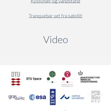
Kystlinier og vandstand
Tranquebar set fra satellit
Video
(active ta