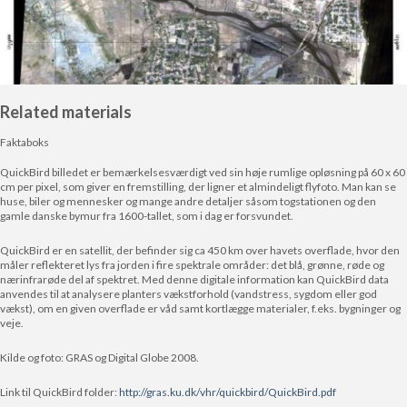
Related materials
Faktaboks
QuickBird billedet er bemærkelsesværdigt ved sin høje rumlige opløsning på 60 x 60
cm per pixel, som giver en fremstilling, der ligner et almindeligt flyfoto. Man kan se
huse, biler og mennesker og mange andre detaljer såsom togstationen og den
gamle danske bymur fra 1600-tallet, som i dag er forsvundet.
QuickBird er en satellit, der befinder sig ca 450 km over havets overflade, hvor den
måler reflekteret lys fra jorden i fire spektrale områder: det blå, grønne, røde og
nærinfrarøde del af spektret. Med denne digitale information kan QuickBird data
anvendes til at analysere planters vækstforhold (vandstress, sygdom eller god
vækst), om en given overflade er våd samt kortlægge materialer, f.eks. bygninger og
veje.
Kilde og foto: GRAS og Digital Globe 2008.
Link til QuickBird folder:
http://gras.ku.dk/vhr/quickbird/QuickBird.pdf