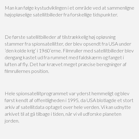
Man kan følge kystudviklingen i et område ved at sammenligne
højopløselige satellitbilleder fra forskellige tidspunkter.
De første satellitbilleder af tilstrækkelig høj opløsning
stammer fra spionsatellitter, der blev opsendt fra USA under
’den kolde krig’ i 1960’erne. Filmruller med satellitbilleder blev
dengang kastet ud fra rummet med faldskærm og fanget i
luften af fly. Det har krævet meget præcise beregninger af
filmrullernes position.
Hele spionsatellitprogrammet var yderst hemmeligt og blev
først kendt af offentligheden i 1995, da USA blotlagde et stort
arkiv af satellitdata optaget over hele verden. Vi kan udnytte
arkivet til at gå tilbage i tiden, når vi vil udforske planeten
jorden.