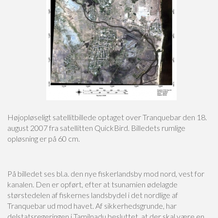
Højopløseligt satellitbillede optaget over Tranquebar den 18.
august 2007 fra satellitten QuickBird. Billedets rumlige
opløsning er på 60 cm.
På billedet ses bl.a. den nye fiskerlandsby mod nord, vest for
kanalen. Den er opført, efter at tsunamien ødelagde
størstedelen af fiskernes landsbydel i det nordlige af
Tranquebar ud mod havet. Af sikkerhedsgrunde, har
delstatsregeringen i Tamilnadu besluttet, at der skal være en