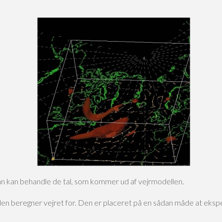
an kan behandle de tal, som kommer ud af vejrmodellen.
 beregner vejret for. Den er placeret på en sådan måde at eksped