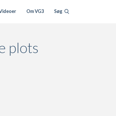
Videoer
Om VG3
Søg
 plots