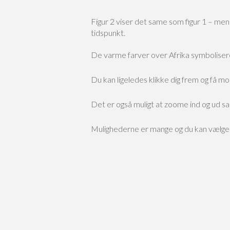
Figur 2 viser det same som figur 1 – men 
tidspunkt.
De varme farver over Afrika symbolisere
Du kan ligeledes klikke dig frem og få 
Det er også muligt at zoome ind og ud sam
Mulighederne er mange og du kan vælge d