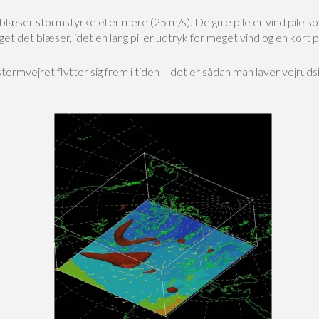
læser stormstyrke eller mere (25 m/s). De gule pile er vind pile s
 det blæser, idet en lang pil er udtryk for meget vind og en kort pil 
tormvejret flytter sig frem i tiden – det er sådan man laver vejrudsi