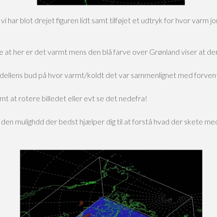
vi har blot drejet figuren lidt samt tilføjet et udtryk for hvor var
 at her er det varmt mens den blå farve over Grønland viser at de
modellens bud på hvor varmt/koldt det var sammenlignet med forve
t at rotere billedet eller evt se det nedefra!
en mulighdd der bedst hjælper dig til at forstå hvad der skete me