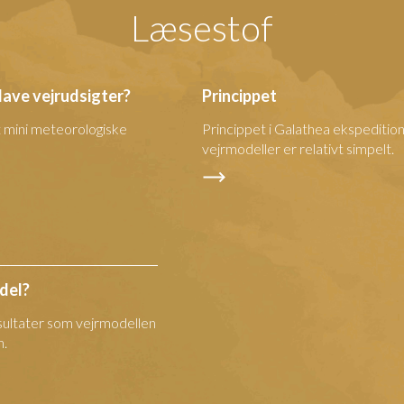
Læsestof
lave vejrudsigter?
Princippet
t mini meteorologiske
Princippet i Galathea ekspeditio
vejrmodeller er relativt simpelt.
del?
sultater som vejrmodellen
n.