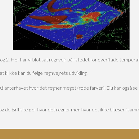
og 2. Her har vi blot sat regnvejr på i stedet for overflade tempera
t klikke kan du følge regnvejrets udvikling.
Atlanterhavet hvor det regner meget (røde farver). Du kan også se 
 de Britiske øer hvor det regner men hvor det ikke blæser i samm