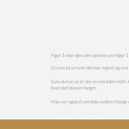
Figur 3 viser igen det samme som figur 1 
Du kan så se hvor det har regnet og ved a
Som du kan se er der et området midt i 
hvor det blæser meget.
Man ser også et område mellem Norge og