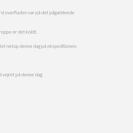
m jord overfladen var på det pågældende
roppe er det koldt.
ntet netop denne dag på ekspeditionen.
d vejret på denne dag.