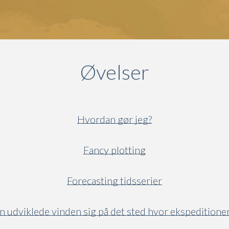
Øvelser
Hvordan gør jeg?
Fancy plotting
Forecasting tidsserier
 udviklede vinden sig på det sted hvor ekspeditionen