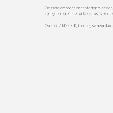
De røde områder er er steder hvor det b
Længden på pilene fortæller os hvor meget
Du kan så klikke dig frem og se hvordan s