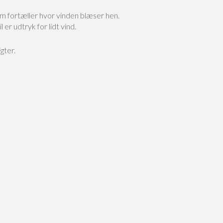
om fortæller hvor vinden blæser hen.
er udtryk for lidt vind.
gter.