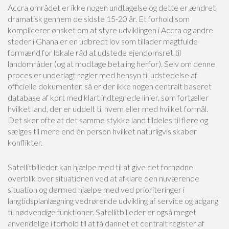
Accra området er ikke nogen undtagelse og dette er ændret
dramatisk gennem de sidste 15-20 år. Et forhold som
komplicerer ønsket om at styre udviklingen i Accra og andre
steder i Ghana er en udbredt lov som tillader magtfulde
formænd for lokale råd at udstede ejendomsret til
landområder (og at modtage betaling herfor). Selv om denne
proces er underlagt regler med hensyn til udstedelse af
officielle dokumenter, så er der ikke nogen centralt baseret
database af kort med klart indtegnede linier, som fortæller
hvilket land, der er uddelt til hvem eller med hvilket formål.
Det sker ofte at det samme stykke land tildeles til flere og
sælges til mere end én person hvilket naturligvis skaber
konflikter.
Satellitbilleder kan hjælpe med til at give det fornødne
overblik over situationen ved at afklare den nuværende
situation og dermed hjælpe med ved prioriteringer i
langtidsplanlægning vedrørende udvikling af service og adgang
til nødvendige funktioner. Satellitbilleder er også meget
anvendelige i forhold til at få dannet et centralt register af