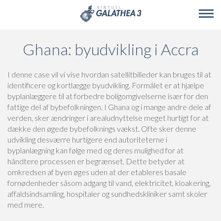
Skip to main content
Ghana: byudvikling i Accra
I denne case vil vi vise hvordan satellitbilleder kan bruges til at
identificere og kortlægge byudvikling. Formålet er at hjælpe
byplanlæggere til at forbedre boligomgivelserne især for den
fattige del af bybefolkningen. I Ghana og i mange andre dele af
verden, sker ændringer i arealudnyttelse meget hurtigt for at
dække den øgede bybefolknings vækst. Ofte sker denne
udvikling desværre hurtigere end autoriteterne i
byplanlægning kan følge med og deres mulighed for at
håndtere processen er begrænset. Dette betyder at
omkredsen af byen øges uden at der etableres basale
fornødenheder såsom adgang til vand, elektricitet, kloakering,
affaldsindsamling, hospitaler og sundhedskliniker samt skoler
med mere.