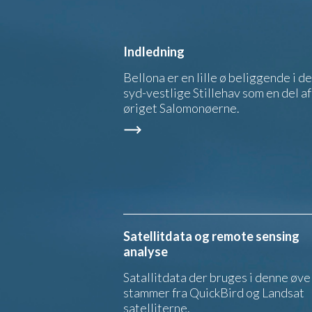
Indledning
Bellona er en lille ø beliggende i de
syd-vestlige Stillehav som en del af
øriget Salomonøerne.
Satellitdata og remote sensing
analyse
Satallitdata der bruges i denne øve
stammer fra QuickBird og Landsat
satelliterne.