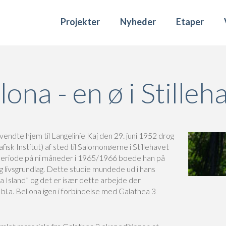
Projekter
Nyheder
Etaper
lona - en ø i Stilleh
vendte hjem til Langelinie Kaj den 29. juni 1952 drog
isk Institut) af sted til Salomonøerne i Stillehavet
 periode på ni måneder i 1965/1966 boede han på
g livsgrundlag. Dette studie mundede ud i hans
a Island” og det er især dette arbejde der
bl.a. Bellona igen i forbindelse med Galathea 3