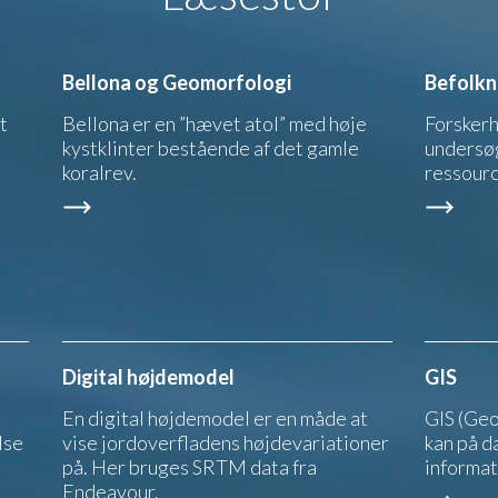
Bellona og Geomorfologi
Befolkn
t
Bellona er en ”hævet atol” med høje
Forskerh
kystklinter bestående af det gamle
undersø
koralrev.
ressourc
Digital højdemodel
GIS
En digital højdemodel er en måde at
GIS (Geo
lse
vise jordoverfladens højdevariationer
kan på d
på. Her bruges SRTM data fra
informa
Endeavour.