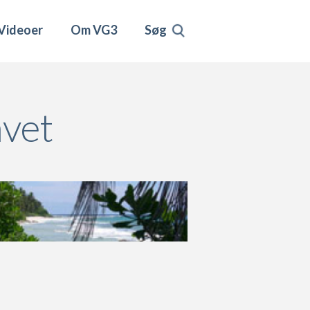
Videoer
Om VG3
Søg
avet