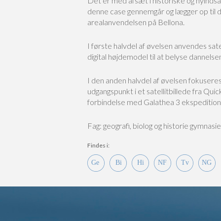
Det er med afsæt i historiske og nyinds
denne case gennemgår og lægger op til di
arealanvendelsen på Bellona.
I første halvdel af øvelsen anvendes sat
digital højdemodel til at belyse dannelse
I den anden halvdel af øvelsen fokuser
udgangspunkt i et satellitbillede fra Quic
forbindelse med Galathea 3 ekspedition
Fag: geografi, biolog og historie gymnasier
Findes i: