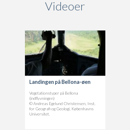
Videoer
Landingen på Bellona-øen
Vegetationstyper på Bellona
(indflyvningen)
© Andreas Egelund Christensen, Inst.
for Geografi og Geologi, Københavns
Universitet.