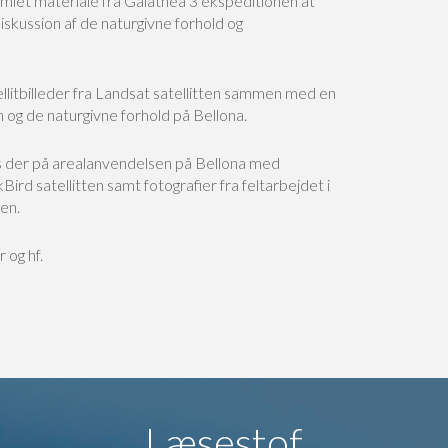
amlet materiale fra Galathea 3 ekspeditionen at
skussion af de naturgivne forhold og
ellitbilleder fra Landsat satellitten sammen med en
n og de naturgivne forhold på Bellona.
es der på arealanvendelsen på Bellona med
kBird satellitten samt fotografier fra feltarbejdet i
en.
 og hf.
Læsestof