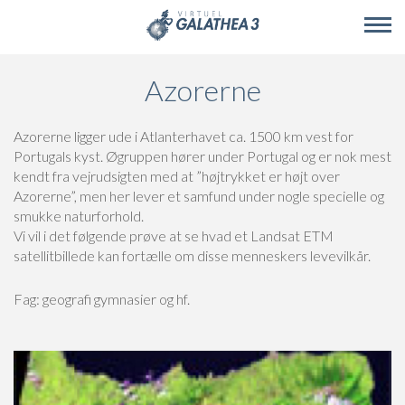
Skip to main content
Azorerne
Azorerne ligger ude i Atlanterhavet ca. 1500 km vest for
Portugals kyst. Øgruppen hører under Portugal og er nok mest
kendt fra vejrudsigten med at ”højtrykket er højt over
Azorerne”, men her lever et samfund under nogle specielle og
smukke naturforhold.
Vi vil i det følgende prøve at se hvad et Landsat ETM
satellitbillede kan fortælle om disse menneskers levevilkår.
Fag: geografi gymnasier og hf.