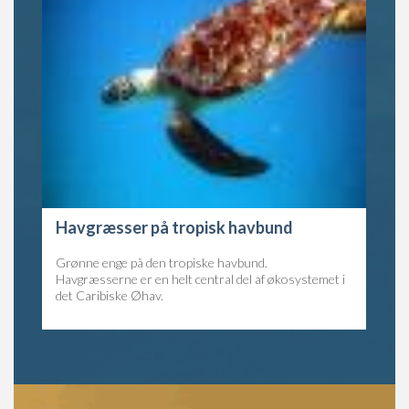
Havgræsser på tropisk havbund
Grønne enge på den tropiske havbund.
Havgræsserne er en helt central del af økosystemet i
det Caribiske Øhav.