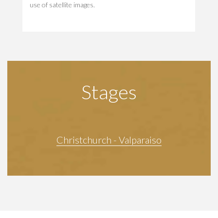
use of satellite images.
Stages
Christchurch - Valparaiso