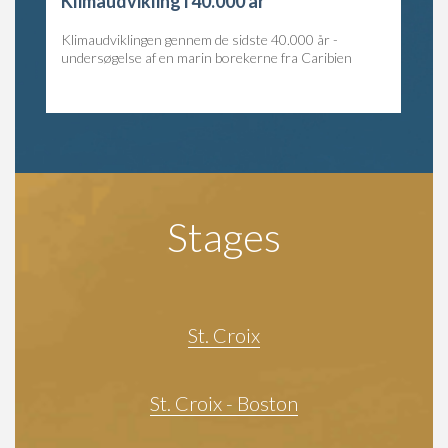
Klimaudvikling i 40.000 år
Klimaudviklingen gennem de sidste 40.000 år -
undersøgelse af en marin borekerne fra Caribien
Stages
St. Croix
St. Croix - Boston