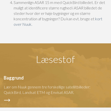
Sammenlign ASAR 15 m med QuickBird billedet. Er det
muligt at identificere større rughed i ASAR billedet de
steder hvor der er høje bygninger og en større
koncentration af bygninger? Du kan evt. bruge et
kort
over Nuuk.
Læsestof
Baggrund
Lær om Nuuk gennem tre forskellige satellitbilleder:
QuickBird, Landsat ETM og Envisat ASAR.