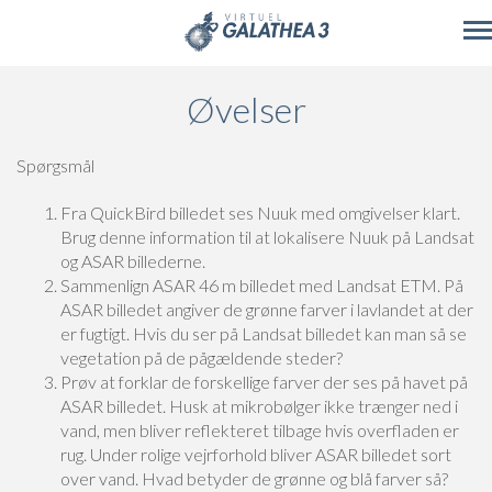
Skip to main content
Øvelser
Spørgsmål
Fra QuickBird billedet ses Nuuk med omgivelser klart.
Brug denne information til at lokalisere Nuuk på Landsat
og ASAR billederne.
Sammenlign ASAR 46 m billedet med Landsat ETM. På
ASAR billedet angiver de grønne farver i lavlandet at der
er fugtigt. Hvis du ser på Landsat billedet kan man så se
vegetation på de pågældende steder?
Prøv at forklar de forskellige farver der ses på havet på
ASAR billedet. Husk at mikrobølger ikke trænger ned i
vand, men bliver reflekteret tilbage hvis overfladen er
rug. Under rolige vejrforhold bliver ASAR billedet sort
over vand. Hvad betyder de grønne og blå farver så?