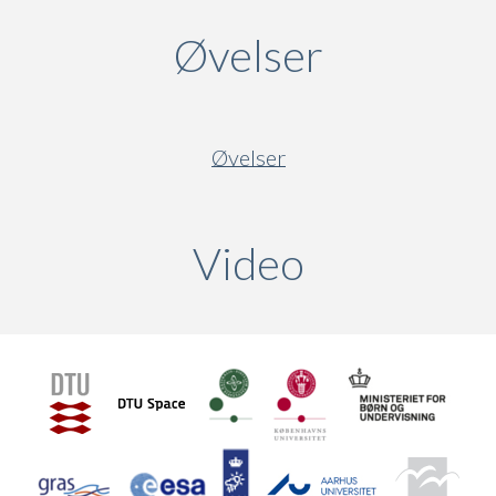
Øvelser
Øvelser
Video
(active ta