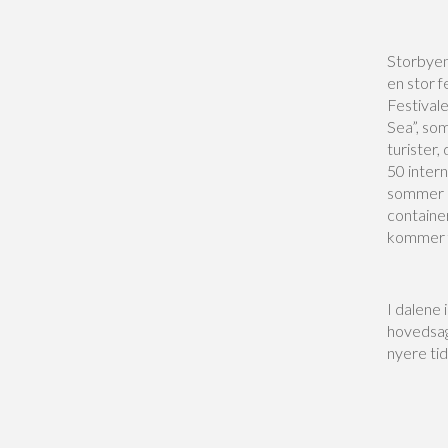
Storbyen 
en stor f
Festival
Sea”, som
turister,
50 inter
sommer i 
container
kommer fr
I dalene 
hovedsagl
nyere ti