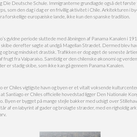
g Die Deutsche Schule. Immigranterne grundlagde også det første fr
s, som den dag i dag er en frivillig aktivitet i Chile. Arkitekturen i b
 fra forskellige europæiske lande, ikke kun den spanske tradition.
so’s gyldne periode sluttede med åbningen af Panama Kanalen i 1914
e skibe derefter søgte at undgå Magellan Strædet. Dermed blev h
g og brug mindsket drastisk. Trafikken er dog øget de seneste årti
f frugt fra Valparaíso. Samtidig er den chilenske økonomi og verde
 der er stadig skibe, som ikke kan gå gennem Panama Kanalen.
o er Chiles vigtigste havn og byen er et vitalt voksende kulturcenter.
 at Santiago er Chiles officielle hovedstad ligger Den Nationale Kon
so. Byen er bygget på mange stejle bakker med udsigt over Stilleha
år af en labyrint af gader og brolagte stræder, med en righoldig ark
arv.