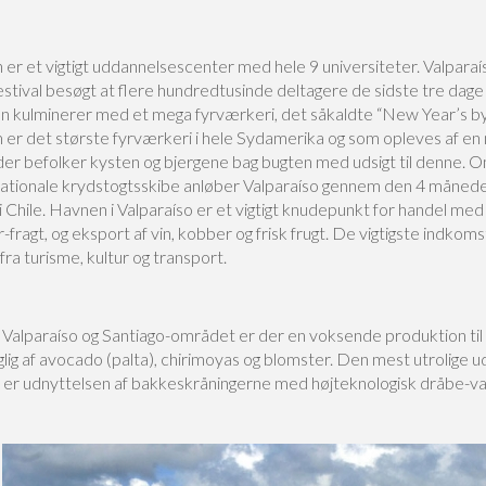
er et vigtigt uddannelsescenter med hele 9 universiteter. Valparaí
estival besøgt at flere hundredtusinde deltagere de sidste tre dage 
en kulminerer med et mega fyrværkeri, det såkaldte “New Year’s b
 er det største fyrværkeri i hele Sydamerika og som opleves af en m
 der befolker kysten og bjergene bag bugten med udsigt til denne. 
nationale krydstogtsskibe anløber Valparaíso gennem den 4 månede
Chile. Havnen i Valparaíso er et vigtigt knudepunkt for handel med
-fragt, og eksport af vin, kobber og frisk frugt. De vigtigste indkom
a turisme, kultur og transport.
i Valparaíso og Santiago-området er der en voksende produktion til
ig af avocado (palta), chirimoyas og blomster. Den mest utrolige udv
d er udnyttelsen af bakkeskråningerne med højteknologisk dråbe-va