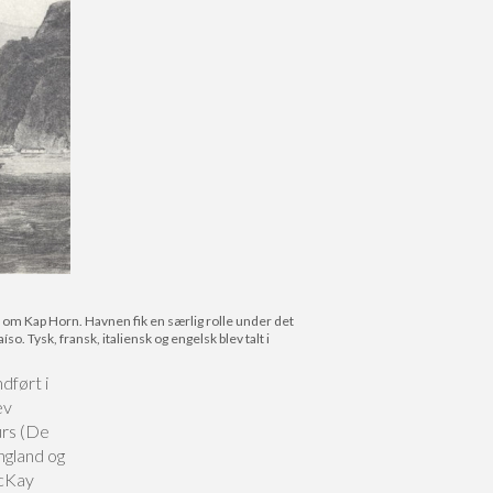
t om Kap Horn. Havnen fik en særlig rolle under det
. Tysk, fransk, italiensk og engelsk blev talt i
dført i
ev
urs (De
England og
acKay