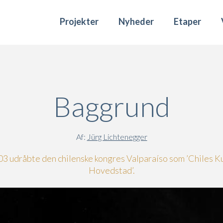
Projekter
Nyheder
Etaper
Baggrund
Af:
Jürg Lichtenegger
03 udråbte den chilenske kongres Valparaíso som ’Chiles K
Hovedstad’.