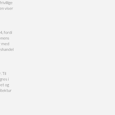
ivillige
yen viser
, fordi
avnens
er med
nshandel
 Til
gres i
vet og
itektur