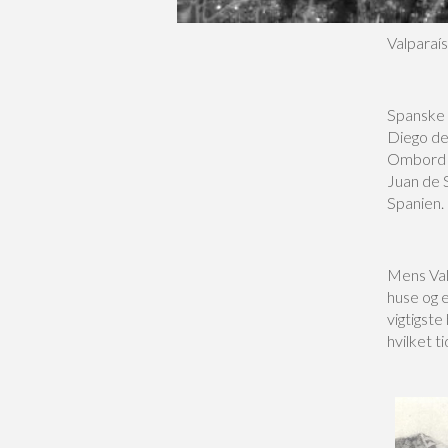
Valparaís
Spanske 
Diego de
Ombord p
Juan de 
Spanien.
Mens Valp
huse og e
vigtigste
hvilket t