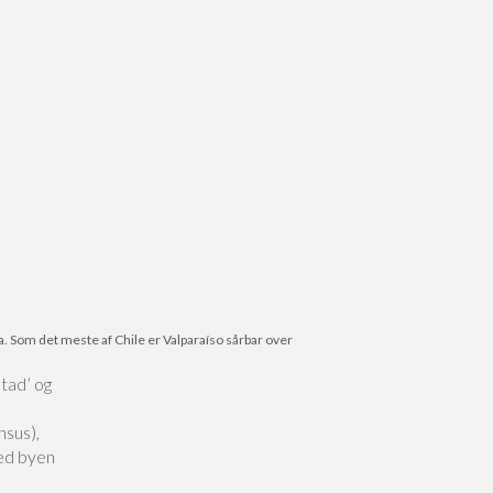
 Som det meste af Chile er Valparaíso sårbar over
tad’ og
nsus),
ed byen