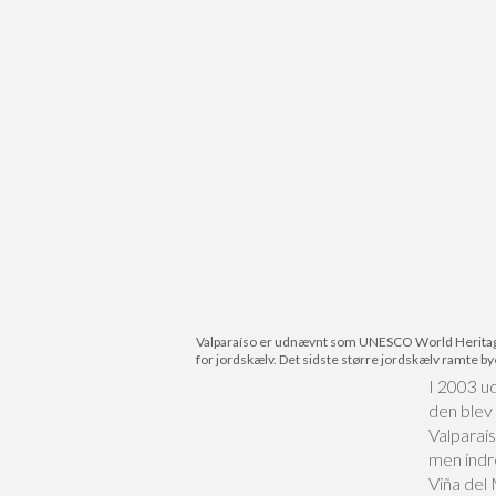
Valparaíso er udnævnt som UNESCO World Heritage S
for jordskælv. Det sidste større jordskælv ramte 
I 2003 u
den blev
Valparaí
men indr
Viña del 