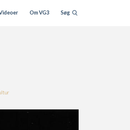
Videoer
Om VG3
Søg
ultur