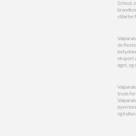
School, o
brandkorp
stilarter
Valparaí
de flest
betydnin
eksport a
øget, og
Valparaís
trods for
Valparaí
byen best
og kultur