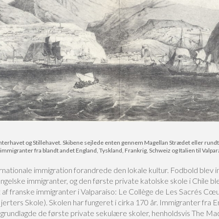
lanterhavet og Stillehavet. Skibene sejlede enten gennem Magellan Strædet eller rund
granter fra blandt andet England, Tyskland, Frankrig, Schweiz og Italien til Valparaíso
nationale immigration forandrede den lokale kultur. Fodbold blev in
engelske immigranter, og den første private katolske skole i Chile bl
t af franske immigranter i Valparaíso: Le Collège de Les Sacrés Cœ
jerters Skole). Skolen har fungeret i cirka 170 år. Immigranter fra 
 grundlagde de første private sekulære skoler, henholdsvis The M