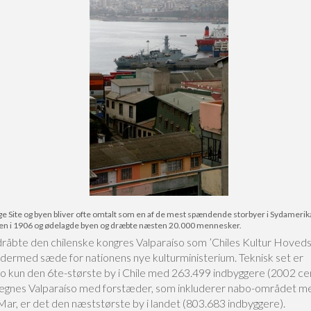
ite og byen bliver ofte omtalt som en af de mest spændende storbyer i Sydamerika.
byen i 1906 og ødelagde byen og dræbte næsten 20.000 mennesker.
dråbte den chilenske kongres Valparaíso som ’Chiles Kultur Hoveds
 dermed sæde for nationens nye kulturministerium. Teknisk set er
so kun den 6te-største by i Chile med 263.499 indbyggere (2002 ce
egnes Valparaíso med forstæder, som inkluderer nabo-området m
Mar, er det den næststørste by i landet (803.683 indbyggere).