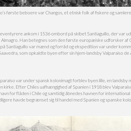
o’s første beboere var Changos, et etnisk folk af fiskere og samlere
eventyrere ankom i 1536 ombord på skibet Santiaguillo, der var ud
 Almagro. Han betegnes som den første europæiske udforsker af C
å Santiaguillo var mænd og forråd og ekspedition var under kom
Saavedra, som opkaldte byen efter sin hjem-landsby Valparaíso de A
araíso var under spansk kolonimagt forblev byen lille, en landsby 
n kirke. Efter Chiles uafhængighed af Spanien i 1918 blev Valparaí
 havn for flåden i Chile og samtidig åbnedes havnen for international
idligere havde begrænset sig til handel med Spanien og spanske kolo