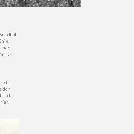
.
sendt af
hile.
mando af
rriba i
med få
so den
 handel,
nier.