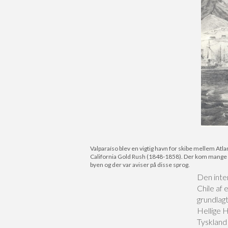
Valparaíso blev en vigtig havn for skibe mellem At
California Gold Rush (1848-1858). Der kom mange immi
byen og der var aviser på disse sprog.
Den inter
Chile af 
grundlag
Hellige H
Tyskland