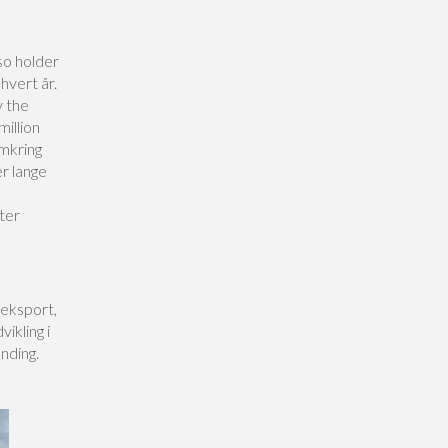
so holder
hvert år.
y the
illion
Omkring
r lange
ster
 eksport,
ikling i
nding.