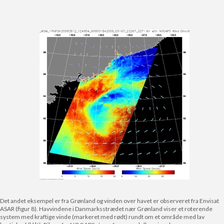
Det andet eksempel er fra Grønland og vinden over havet er observeret fra Envisat
ASAR (figur 8). Havvindene i Danmarksstrædet nær Grønland viser et roterende
system med kraftige vinde (markeret med rødt) rundt om et område med lav