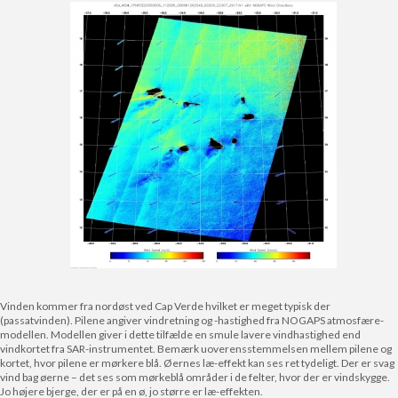
Vinden kommer fra nordøst ved Cap Verde hvilket er meget typisk der
(passatvinden). Pilene angiver vindretning og -hastighed fra NOGAPS atmosfære-
modellen. Modellen giver i dette tilfælde en smule lavere vindhastighed end
vindkortet fra SAR-instrumentet. Bemærk uoverensstemmelsen mellem pilene og
kortet, hvor pilene er mørkere blå. Øernes læ-effekt kan ses ret tydeligt. Der er svag
vind bag øerne – det ses som mørkeblå områder i de felter, hvor der er vindskygge.
Jo højere bjerge, der er på en ø, jo større er læ-effekten.