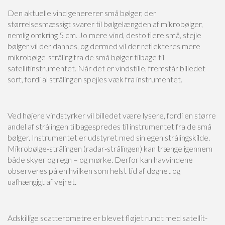
Den aktuelle vind genererer små bølger, der
størrelsesmæssigt svarer til bølgelængden af mikrobølger,
nemlig omkring 5 cm. Jo mere vind, desto flere små, stejle
bølger vil der dannes, og dermed vil der reflekteres mere
mikrobølge-stråling fra de små bølger tilbage til
satellitinstrumentet. Når det er vindstille, fremstår billedet
sort, fordi al strålingen spejles væk fra instrumentet.
Ved højere vindstyrker vil billedet være lysere, fordi en større
andel af strålingen tilbagespredes til instrumentet fra de små
bølger. Instrumentet er udstyret med sin egen strålingskilde.
Mikrobølge-strålingen (radar-strålingen) kan trænge igennem
både skyer og regn – og mørke. Derfor kan havvindene
observeres på en hvilken som helst tid af døgnet og
uafhængigt af vejret.
Adskillige scatterometre er blevet fløjet rundt med satellit-