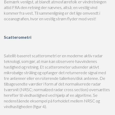
Bemærk venligst, at blandt atmosfærefolk er vindretningen
altid FRA den retning der nævnes, altså; en vestlig vind
kommer fra vest. Til sammenligning er det lige omvendt i
oceanografien, hvor en vestlig strøm flyder mod vest!
Scatterometri
Satellit-baseret scatterometri er en moderne aktiv radar
teknologi, som gør, at man kan observere havvindenes
hastighed og retning. Et scatterometer udsender aktivt
mikrobølge stråling og opfanger det returnerede signal med
tre antenner eller en roterende tallerken/disk antenne. De
tilbagesendte værdier i form af det normaliserede radar
tværsnit (NRSC; normalized radar cross section) oversættes
herefter til vindhastighed ved hjælp af en algoritme. Se
nedenstående eksempel på forholdet mellem NRSC og
vindhastigheden (figur 4).