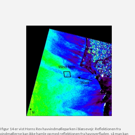
I figur 14 er vist Horns Rev havvindmølleparken i blæsevejr. Reflektionen fra
vindmøllerne kan ikke hamle op med reflektionen fra havoverfladen, så man kan