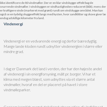
ikke identificere de 80 vindmøller. Der er en klar vindskygge-effekt bag de
snurrende vindmøller. I vindskyggen er vindhastigheden reduceret (blåt), mens der
er kraftigere vinde (markeret med grønt) rundt om vindskygge området. Man kan
også se en tydelig skyggeeffekt langs med kysten, hvor sandklitter og skove giver læ
endog adskillige kilometer fra land.
Vindenergi
Vindenergi er en vedvarende energi og derfor bæredygtig.
Mange lande kloden rundt udnytter vindenergien i større eller
mindre grad.
I dag er Danmark det land i verden, der har den højeste andel
af vindenergi i sin energiforsyning, målt pr. borger. Vi har et
klima med megen blæst, som udnyttes via et større antal
vindmøller, hvoraf en del er placeret på havet i store
vindmølleparker.
Gennem lang tids meget detaljeret observation af vindklimaet