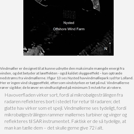
Vindmøller er designet til at kunne udnytte den maksimale mængde energi fra
vinden, og det betyder at læeffekten - også kaldet skyggeeffekt – kan optræde
nedstrøms fra vindmøllerne. I figur 13 ses Nysted havvindmøllepark syd for Lolland.
Her er ingen vind skyggeeffekt, eftersom vindstyrken er tæt på nul. Vindmøllerne
rører sig ikke; de kræver en vindhastighed på minimum 5 m/sek for at rotere.
Havoverfladen virker sort, fordi al mikrobølgestrålingen fra
radaren reflekteres bort i stedet for retur til radaren; det
glatte hav virker som et spejl. Vindmøllerne ses tydeligt, fordi
mikrobølgestrålingen rammer møllernes turbiner og vinger og
reflekteres til SAR instrumentet. Faktisk er de så tydelige, at
man kan tælle dem – det skulle gerne give 72 i alt.