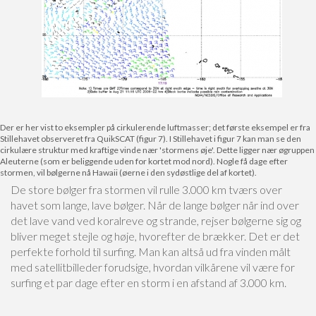
Der er her vist to eksempler på cirkulerende luftmasser; det første eksempel er fra
Stillehavet observeret fra QuikSCAT (figur 7). I Stillehavet i figur 7 kan man se den
cirkulære struktur med kraftige vinde nær 'stormens øje'. Dette ligger nær øgruppen
Aleuterne (som er beliggende uden for kortet mod nord). Nogle få dage efter
stormen, vil bølgerne nå Hawaii (øerne i den sydøstlige del af kortet).
De store bølger fra stormen vil rulle 3.000 km tværs over
havet som lange, lave bølger. Når de lange bølger når ind over
det lave vand ved koralreve og strande, rejser bølgerne sig og
bliver meget stejle og høje, hvorefter de brækker. Det er det
perfekte forhold til surfing. Man kan altså ud fra vinden målt
med satellitbilleder forudsige, hvordan vilkårene vil være for
surfing et par dage efter en storm i en afstand af 3.000 km.