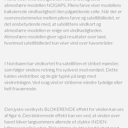
atmosfære-modellen NOGAPS. Pilens farve viser modellens
kalkulerede vindhastighed i den pågældende celle. Når der er
overensstemmelse mellem pilens farve og satellitbilledet, er
det ensbetydende med, at satellittens vindkort og
atmosfære-modellen er enige om vindhastigheden.
Atmosfære-modellen giver også resultater over land,
hvorimod satellitbilledet kun viser vind over havområder.
I Nordsøen har vindkortet fra satellitten et stribet mønster,
som følger vindens retning, fra sydvest mod nordøst. Dette
kaldes vindstriber, og de går typisk på langs med
vindretningen. Ved svag vind er striberne mindre tydelige eller
helt fraværende.
Den jyske vestkysts BLOKERENDE effekt for vinden kan ses
af figur 6. Den blokerende effekt kan ses ved, at vinden over
havet bliver langsommere allerede et stykke INDEN
luftmassen når kysten. Blokeringen skyldes landskabet med