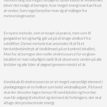
bliver det muligt at beregne, hvor meget energi man kan få ud
af vinden. Som regel benytter man sig af målinger fra
meteorologimaster.
En nyere metode, som er knapt så præcis, men som til
gengæld er let og hurtig, går ud på at bruge vindkort fra
satellitter. Denne metode kan anvendes til at få et
førstehåndsindtryk af vindklimaet på en konkret lokalitet.
Men for at beregne den reelle vindressource for en given
lokalitet er man naturligvis nødt til at observere vinden på alle
årstider og alle tider af døgnet gennem mindst et år.
Kendskab til vindressourcen er et meget væsentligt element i
planlægningen af en hvilken som helst vindmøllepark. På havet
skal der desuden tages hensyn til vanddybden og hvordan
man får adgang til elnettet og dermed de forbrugere, der skal
aftage den producerede energi.