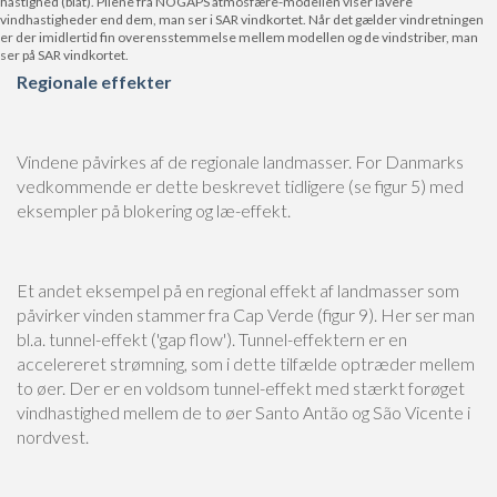
hastighed (blåt). Pilene fra NOGAPS atmosfære-modellen viser lavere
vindhastigheder end dem, man ser i SAR vindkortet. Når det gælder vindretningen
er der imidlertid fin overensstemmelse mellem modellen og de vindstriber, man
ser på SAR vindkortet.
Regionale effekter
Vindene påvirkes af de regionale landmasser. For Danmarks
vedkommende er dette beskrevet tidligere (se figur 5) med
eksempler på blokering og læ-effekt.
Et andet eksempel på en regional effekt af landmasser som
påvirker vinden stammer fra Cap Verde (figur 9). Her ser man
bl.a. tunnel-effekt ('gap flow'). Tunnel-effektern er en
accelereret strømning, som i dette tilfælde optræder mellem
to øer. Der er en voldsom tunnel-effekt med stærkt forøget
vindhastighed mellem de to øer Santo Antão og São Vicente i
nordvest.