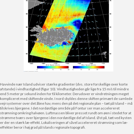
Havvinde nær Island udviser stærke gradienter (dvs. store forskellige over korte
afstande) i vindhastighed (figur 10). Vindhastigheden går lige fra 15 m/s til mindre
end 5 meter pr sekund inden for få kilometer. Derudover er vindretningen meget
kompliceret med skiftende vinde. I nord skyldes denne skiften primært de samlede
vejrsystemer over det åbne hav, mens den på det regionale plan – tæt på Island – må
tilskrives bjergene. I det nordøstlige område på Fontur ser man accelereret
strømning omkring halvøen. Luftmassen bliver presset rundt om øen i stedet for at
strømme tværs over bjergene i den nordøstlige del af Island. Øst på, tæt ved kysten
er der en stærk læ-effekt. Lokaliseringen af såvel accelereret strømning som læ-
effekter beror i høj grad på Islands regionale topografi.