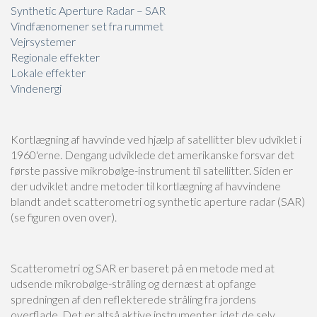
Synthetic Aperture Radar – SAR
Vindfænomener set fra rummet
Vejrsystemer
Regionale effekter
Lokale effekter
Vindenergi
Kortlægning af havvinde ved hjælp af satellitter blev udviklet i
1960'erne. Dengang udviklede det amerikanske forsvar det
første passive mikrobølge-instrument til satellitter. Siden er
der udviklet andre metoder til kortlægning af havvindene
blandt andet scatterometri og synthetic aperture radar (SAR)
(se figuren oven over).
Scatterometri og SAR er baseret på en metode med at
udsende mikrobølge-stråling og dernæst at opfange
spredningen af den reflekterede stråling fra jordens
overflade. Det er altså aktive instrumenter, idet de selv