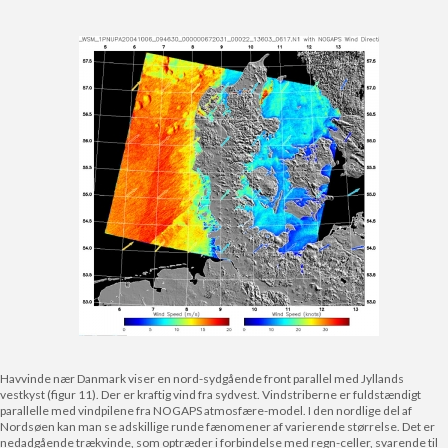
Havvinde nær Danmark viser en nord-sydgående front parallel med Jyllands
vestkyst (figur 11). Der er kraftig vind fra sydvest. Vindstriberne er fuldstændigt
parallelle med vindpilene fra NOGAPS atmosfære-model. I den nordlige del af
Nordsøen kan man se adskillige runde fænomener af varierende størrelse. Det er
nedadgående trækvinde, som optræder i forbindelse med regn-celler, svarende til