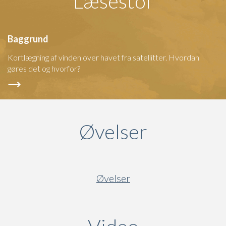
Læsestof
Baggrund
Kortlægning af vinden over havet fra satellitter. Hvordan
gøres det og hvorfor?
Øvelser
Øvelser