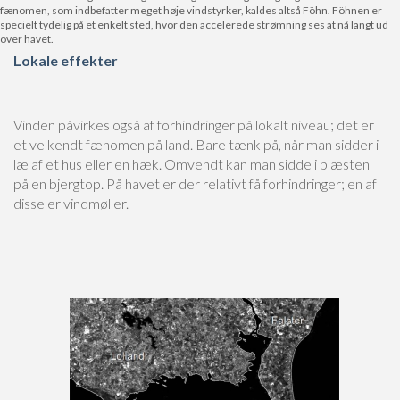
fænomen, som indbefatter meget høje vindstyrker, kaldes altså Föhn. Föhnen er
specielt tydelig på et enkelt sted, hvor den accelerede strømning ses at nå langt ud
over havet.
Lokale effekter
Vinden påvirkes også af forhindringer på lokalt niveau; det er
et velkendt fænomen på land. Bare tænk på, når man sidder i
læ af et hus eller en hæk. Omvendt kan man sidde i blæsten
på en bjergtop. På havet er der relativt få forhindringer; en af
disse er vindmøller.