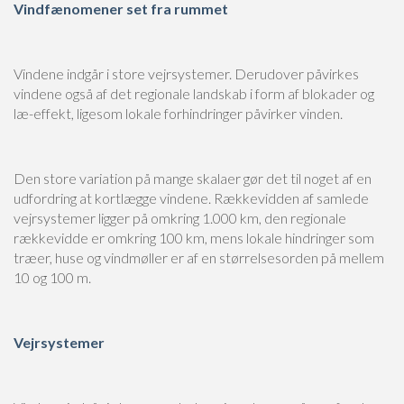
Vindfænomener set fra rummet
Vindene indgår i store vejrsystemer. Derudover påvirkes
vindene også af det regionale landskab i form af blokader og
læ-effekt, ligesom lokale forhindringer påvirker vinden.
Den store variation på mange skalaer gør det til noget af en
udfordring at kortlægge vindene. Rækkevidden af samlede
vejrsystemer ligger på omkring 1.000 km, den regionale
rækkevidde er omkring 100 km, mens lokale hindringer som
træer, huse og vindmøller er af en størrelsesorden på mellem
10 og 100 m.
Vejrsystemer