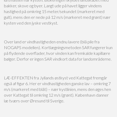
bakker, skove og byer. Langt ude på havet ligger vindens
hastighed på omkring 15 meter/sekundet (markeret med
gult), mens den er nede på 12 m/s (markeret med grønt) nær
kysten ved den jyske vestkyst.
Over land er vindhastigheden endnu lavere (blå pile fra
NOGAPS modellen). Kortlægningsmetoden SAR fungerer kun
på flydende overflader, hvor vinden kan fremkalde kapillære
bølger. Derfor er ingen SAR vindkort data for landområderne.
LÆ-EFFEKTEN fra Jyllands østkyst ved Kattegat fremgår
også af figur 6. Her er vindhastigheden ganske lav – omkring 7
m/s (markeret med blåt) – nær kystlinien, mens den øges hen
over Kattegat til omkring 12 m/s (grønt). København danner
læ tværs over Øresund til Sverige.