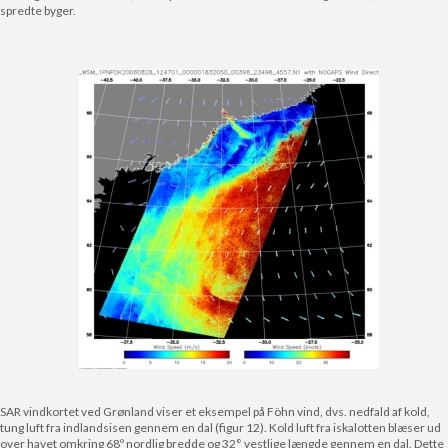
spredte byger.
SAR vindkortet ved Grønland viser et eksempel på Föhn vind, dvs. nedfald af kold,
tung luft fra indlandsisen gennem en dal (figur 12). Kold luft fra iskalotten blæser ud
over havet omkring 68º nordlig bredde og 32° vestlige længde gennem en dal. Dette