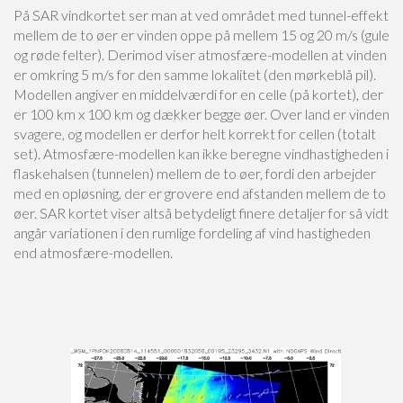
På SAR vindkortet ser man at ved området med tunnel-effekt
mellem de to øer er vinden oppe på mellem 15 og 20 m/s (gule
og røde felter). Derimod viser atmosfære-modellen at vinden
er omkring 5 m/s for den samme lokalitet (den mørkeblå pil).
Modellen angiver en middelværdi for en celle (på kortet), der
er 100 km x 100 km og dækker begge øer. Over land er vinden
svagere, og modellen er derfor helt korrekt for cellen (totalt
set). Atmosfære-modellen kan ikke beregne vindhastigheden i
flaskehalsen (tunnelen) mellem de to øer, fordi den arbejder
med en opløsning, der er grovere end afstanden mellem de to
øer. SAR kortet viser altså betydeligt finere detaljer for så vidt
angår variationen i den rumlige fordeling af vind hastigheden
end atmosfære-modellen.