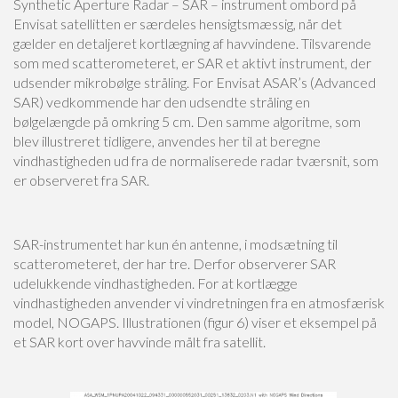
Synthetic Aperture Radar – SAR – instrument ombord på
Envisat satellitten er særdeles hensigtsmæssig, når det
gælder en detaljeret kortlægning af havvindene. Tilsvarende
som med scatterometeret, er SAR et aktivt instrument, der
udsender mikrobølge stråling. For Envisat ASAR’s (Advanced
SAR) vedkommende har den udsendte stråling en
bølgelængde på omkring 5 cm. Den samme algoritme, som
blev illustreret tidligere, anvendes her til at beregne
vindhastigheden ud fra de normaliserede radar tværsnit, som
er observeret fra SAR.
SAR-instrumentet har kun én antenne, i modsætning til
scatterometeret, der har tre. Derfor observerer SAR
udelukkende vindhastigheden. For at kortlægge
vindhastigheden anvender vi vindretningen fra en atmosfærisk
model, NOGAPS. Illustrationen (figur 6) viser et eksempel på
et SAR kort over havvinde målt fra satellit.