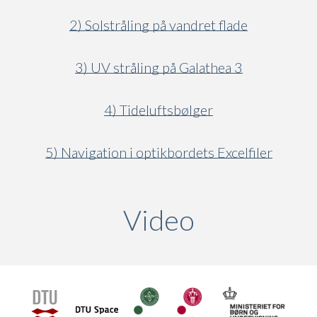
2) Solstråling på vandret flade
3) UV stråling på Galathea 3
4) Tideluftsbølger
5) Navigation i optikbordets Excelfiler
Video
(active ta