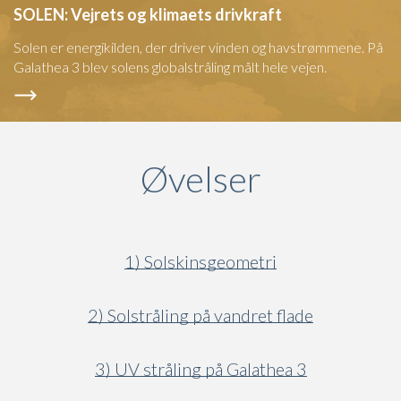
SOLEN: Vejrets og klimaets drivkraft
Solen er energikilden, der driver vinden og havstrømmene. På
Galathea 3 blev solens globalstråling målt hele vejen.
Øvelser
1) Solskinsgeometri
2) Solstråling på vandret flade
3) UV stråling på Galathea 3