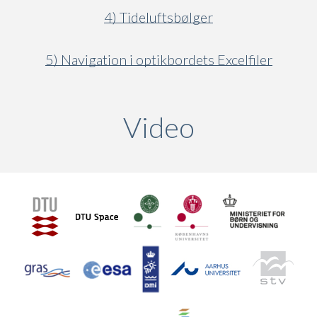
4) Tideluftsbølger
5) Navigation i optikbordets Excelfiler
Video
(active ta